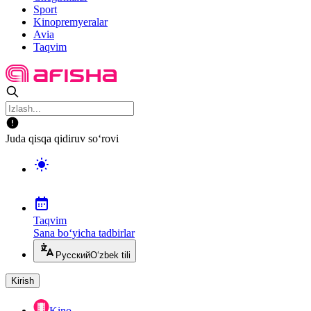
Sport
Kinopremyeralar
Avia
Taqvim
Juda qisqa qidiruv so‘rovi
Taqvim
Sana bo‘yicha tadbirlar
Русский
O‘zbek tili
Kirish
Kino