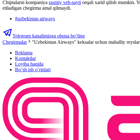
Chiptalarni kompaniya
rasmiy veb-sayti
orqali xarid qilish mumkin. Yo
etiladigan chegirma amal qilmaydi.
#
uzbekistan airways
Telegram kanalimizga obuna bo‘ling
Chegirmalar
"Uzbekistan Airways" keksalar uсhun mahalliy reyslarg
Reklama
Kontaktlar
Loyiha haqida
Bo‘sh ish o‘rinlari