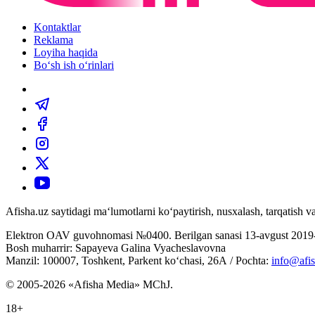
Kontaktlar
Reklama
Loyiha haqida
Bo‘sh ish o‘rinlari
Afisha.uz saytidagi ma‘lumotlarni ko‘paytirish, nusxalash, tarqatish
Elektron OAV guvohnomasi №0400. Berilgan sanasi 13-avgust 2019-
Bosh muharrir: Sapayeva Galina Vyacheslavovna
Manzil: 100007, Toshkent, Parkent ko‘chasi, 26А / Pochta:
info@afis
© 2005-2026 «Afisha Media» MChJ.
18+