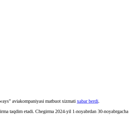
irways” aviakompaniyasi matbuot xizmati
xabar berdi
.
egirma taqdim etadi. Chegirma 2024-yil 1-noyabrdan 30-noyabrgacha