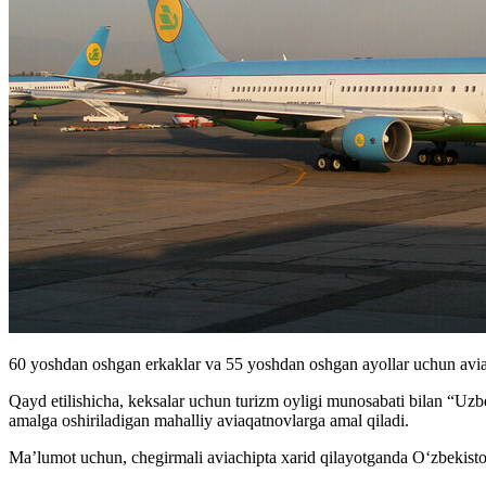
60 yoshdan oshgan erkaklar va 55 yoshdan oshgan ayollar uchun avi
Qayd etilishicha, keksalar uсhun turizm oyligi munosabati bilan “U
amalga oshiriladigan mahalliy aviaqatnovlarga amal qiladi.
Ma’lumot uchun, chegirmali aviachipta xarid qilayotganda Oʻzbekiston