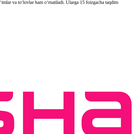
gʻimlar va to‘lovlar ham o‘rnatiladi. Ularga 15 foizgacha taqdim