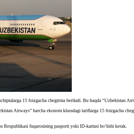
achiptalarga 15 foizgacha chegirma beriladi. Bu haqda “Uzbekistan A
zbekistan Airways” barcha ekonom klassdagi tariflarga 15 foizgacha ch
 Respublikasi fuqarosining pasporti yoki ID-kartasi bo‘lishi kerak.