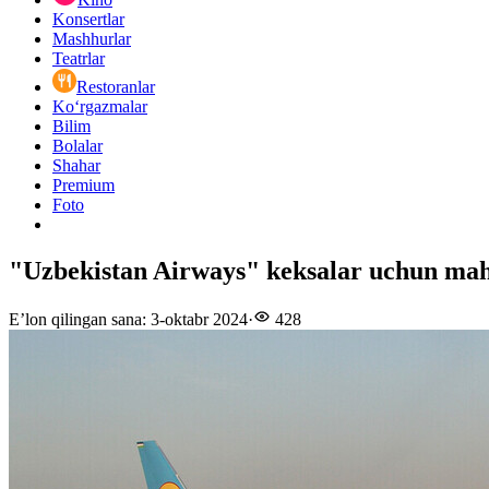
Konsertlar
Mashhurlar
Teatrlar
Restoranlar
Ko‘rgazmalar
Bilim
Bolalar
Shahar
Premium
Foto
"Uzbekistan Airways" keksalar uсhun mahal
E’lon qilingan sana
:
3-oktabr 2024
·
428