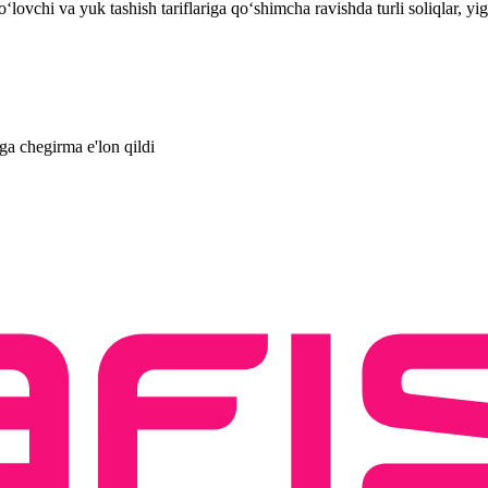
ʻlovchi va yuk tashish tariflariga qo‘shimcha ravishda turli soliqlar, yi
a chegirma e'lon qildi