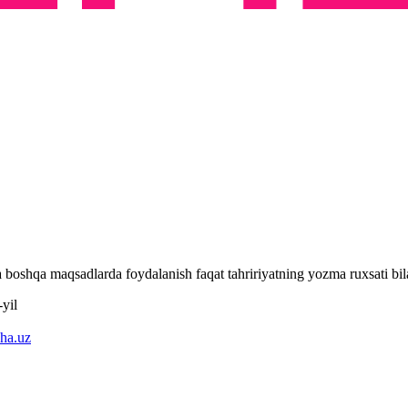
 va boshqa maqsadlarda foydalanish faqat tahririyatning yozma ruxsati 
yil
ha.uz