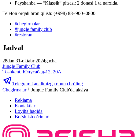
Payshanba — “Klassik” pitsasi: 2 donasi 1 ta narxida.
Telefon orqali bron qilish: (+998) 88−900−0800.
#
chegirmalar
#
jungle family club
#
restoran
Jadval
28dan 31-oktabr 2024gacha
Jungle Family Club
Toshkent, Юнусабад-12, 20A
Telegram kanalimizga obuna bo‘ling
Chegirmalar
Jungle Family Club'da aksiya
Reklama
Kontaktlar
Loyiha haqida
Bo‘sh ish o‘rinlari