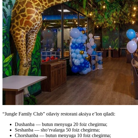
“Jungle Family Club” oilaviy restorani aksiya e’lon qiladi:
Dushanba — butun menyuga 20 foiz chegirma;
Seshanba — shoʻrvalarga 50 foiz chegirma;
Chorshanba — butun menyuga 10 foiz chegirma;