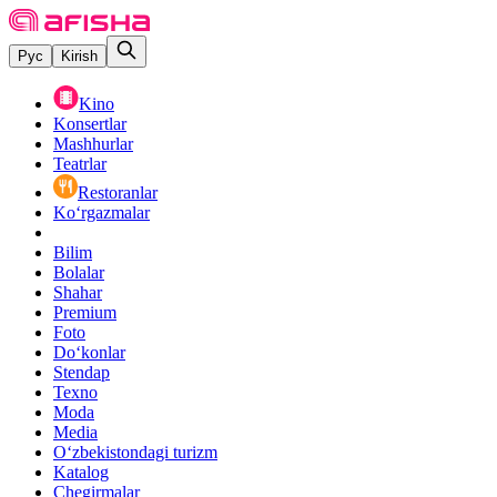
Рус
Kirish
Kino
Konsertlar
Mashhurlar
Teatrlar
Restoranlar
Ko‘rgazmalar
Bilim
Bolalar
Shahar
Premium
Foto
Do‘konlar
Stendap
Texno
Moda
Media
O‘zbekistondagi turizm
Katalog
Chegirmalar