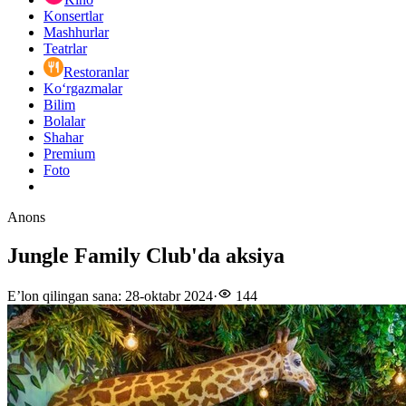
Konsertlar
Mashhurlar
Teatrlar
Restoranlar
Ko‘rgazmalar
Bilim
Bolalar
Shahar
Premium
Foto
Anons
Jungle Family Club'da aksiya
E’lon qilingan sana
:
28-oktabr 2024
·
144