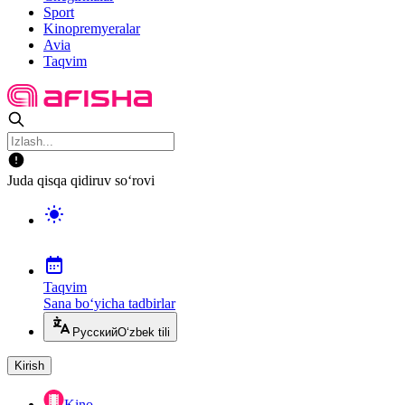
Sport
Kinopremyeralar
Avia
Taqvim
Juda qisqa qidiruv so‘rovi
Taqvim
Sana bo‘yicha tadbirlar
Русский
O‘zbek tili
Kirish
Kino