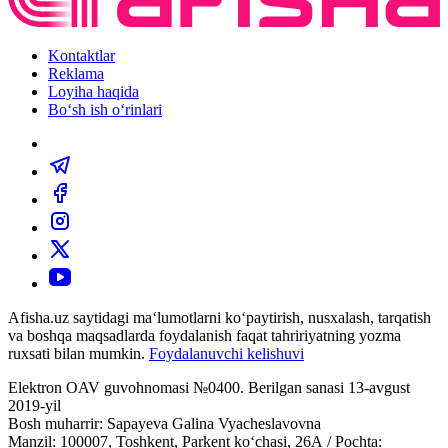
Kontaktlar
Reklama
Loyiha haqida
Bo‘sh ish o‘rinlari
Afisha.uz saytidagi ma‘lumotlarni ko‘paytirish, nusxalash, tarqatish
va boshqa maqsadlarda foydalanish faqat tahririyatning yozma
ruxsati bilan mumkin.
Foydalanuvchi kelishuvi
Elektron OAV guvohnomasi №0400. Berilgan sanasi 13-avgust
2019-yil
Bosh muharrir: Sapayeva Galina Vyacheslavovna
Manzil: 100007, Toshkent, Parkent ko‘chasi, 26А / Pochta: