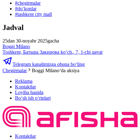
#
chegirmalar
#
doʻkonlar
#
tashkent city mall
Jadval
25dan 30-noyabr 2025gacha
Boggi Milano
Toshkent, Батыра Закирова ko‘ch., 7, 1-chi qavat
Telegram kanalimizga obuna bo‘ling
Chegirmalar
Boggi Milanoʻda aksiya
Reklama
Kontaktlar
Loyiha haqida
Bo‘sh ish o‘rinlari
Kontaktlar