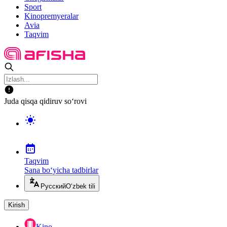
Sport
Kinopremyeralar
Avia
Taqvim
Juda qisqa qidiruv so‘rovi
Taqvim
Sana bo‘yicha tadbirlar
Русский
O‘zbek tili
Kirish
Kino