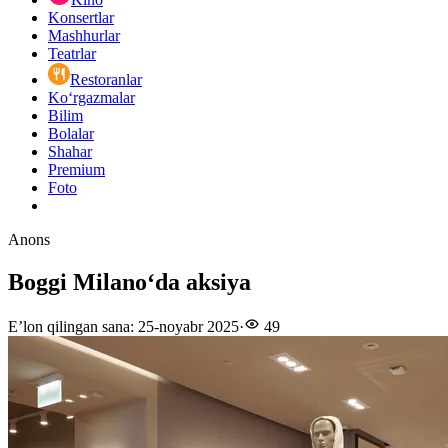
Konsertlar
Mashhurlar
Teatrlar
Restoranlar
Ko‘rgazmalar
Bilim
Bolalar
Shahar
Premium
Foto
Anons
Boggi Milanoʻda aksiya
E’lon qilingan sana
:
25-noyabr 2025
·
49