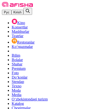
Рус
Kirish
Kino
Konsertlar
Mashhurlar
Teatrlar
Restoranlar
Ko‘rgazmalar
Bilim
Bolalar
Shahar
Premium
Foto
Do‘konlar
Stendap
Texno
Moda
Media
O‘zbekistondagi turizm
Katalog
Chegirmalar