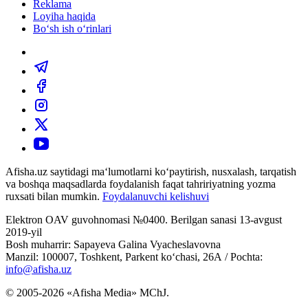
Reklama
Loyiha haqida
Bo‘sh ish o‘rinlari
Afisha.uz saytidagi ma‘lumotlarni ko‘paytirish, nusxalash, tarqatish
va boshqa maqsadlarda foydalanish faqat tahririyatning yozma
ruxsati bilan mumkin.
Foydalanuvchi kelishuvi
Elektron OAV guvohnomasi №0400. Berilgan sanasi 13-avgust
2019-yil
Bosh muharrir: Sapayeva Galina Vyacheslavovna
Manzil: 100007, Toshkent, Parkent ko‘chasi, 26А / Pochta:
info@afisha.uz
© 2005-2026 «Afisha Media» MChJ.