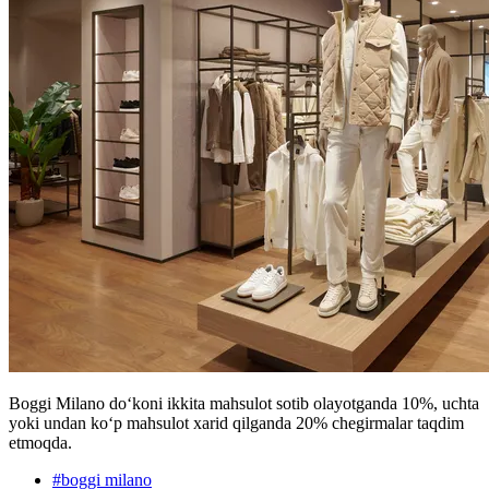
Boggi Milano doʻkoni ikkita mahsulot sotib olayotganda 10%, uchta
yoki undan koʻp mahsulot xarid qilganda 20% chegirmalar taqdim
etmoqda.
#
boggi milano