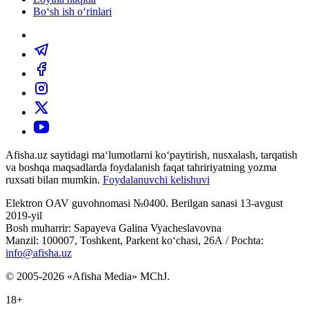
Bo‘sh ish o‘rinlari
Afisha.uz saytidagi ma‘lumotlarni ko‘paytirish, nusxalash, tarqatish
va boshqa maqsadlarda foydalanish faqat tahririyatning yozma
ruxsati bilan mumkin.
Foydalanuvchi kelishuvi
Elektron OAV guvohnomasi №0400. Berilgan sanasi 13-avgust
2019-yil
Bosh muharrir: Sapayeva Galina Vyacheslavovna
Manzil: 100007, Toshkent, Parkent ko‘chasi, 26А / Pochta:
info@afisha.uz
© 2005-2026 «Afisha Media» MChJ.
18+