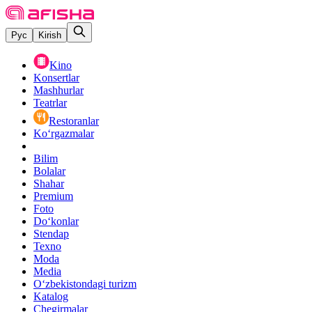
Рус
Kirish
Kino
Konsertlar
Mashhurlar
Teatrlar
Restoranlar
Ko‘rgazmalar
Bilim
Bolalar
Shahar
Premium
Foto
Do‘konlar
Stendap
Texno
Moda
Media
O‘zbekistondagi turizm
Katalog
Chegirmalar