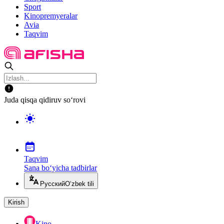
Sport
Kinopremyeralar
Avia
Taqvim
Juda qisqa qidiruv so‘rovi
Taqvim
Sana bo‘yicha tadbirlar
Русский
O‘zbek tili
Kirish
Kino