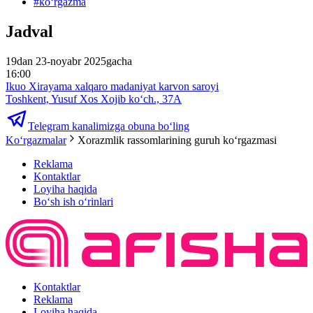
#
koʻrgazma
Jadval
19dan 23-noyabr 2025gacha
16:00
Ikuo Xirayama xalqaro madaniyat karvon saroyi
Toshkent, Yusuf Xos Xojib ko‘ch., 37A
Telegram kanalimizga obuna bo‘ling
Ko‘rgazmalar
Xorazmlik rassomlarining guruh koʻrgazmasi
Reklama
Kontaktlar
Loyiha haqida
Bo‘sh ish o‘rinlari
Kontaktlar
Reklama
Loyiha haqida