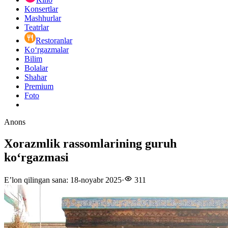
Konsertlar
Mashhurlar
Teatrlar
Restoranlar
Ko‘rgazmalar
Bilim
Bolalar
Shahar
Premium
Foto
Anons
Xorazmlik rassomlarining guruh
koʻrgazmasi
E’lon qilingan sana
:
18-noyabr 2025
·
311