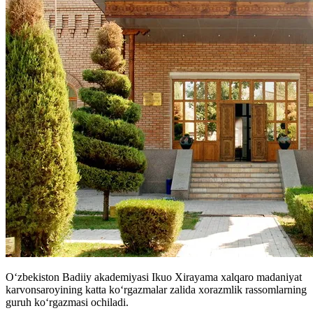
O‘zbekiston Badiiy akademiyasi Ikuo Xirayama xalqaro madaniyat
karvonsaroyining katta ko‘rgazmalar zalida xorazmlik rassomlarning
guruh ko‘rgazmasi ochiladi.