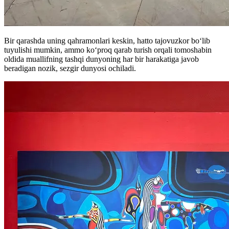
Bir qarashda uning qahramonlari keskin, hatto tajovuzkor bo‘lib
tuyulishi mumkin, ammo koʻproq qarab turish orqali tomoshabin
oldida muallifning tashqi dunyoning har bir harakatiga javob
beradigan nozik, sezgir dunyosi ochiladi.