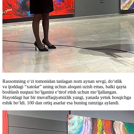
Rassomning o‘zi tomonidan tanlagan nom aynan sevgi, do‘stlik
va ijoddagi “xatolar” uning uchun aloqani uzish emas, balki qayta
boshlash nuqtasi bo‘lganini e’tirof etish uchun moʻljallangan.
Hayotdagi har bir muvaffaqiyatsizlik yangi, yanada yetuk bosqichga
eshik bo‘ldi. 100 dan ortiq asarlar esa buning ramziga aylandi.