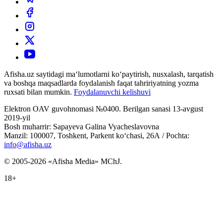
Afisha.uz saytidagi ma‘lumotlarni ko‘paytirish, nusxalash, tarqatish
va boshqa maqsadlarda foydalanish faqat tahririyatning yozma
ruxsati bilan mumkin.
Foydalanuvchi kelishuvi
Elektron OAV guvohnomasi №0400. Berilgan sanasi 13-avgust
2019-yil
Bosh muharrir: Sapayeva Galina Vyacheslavovna
Manzil: 100007, Toshkent, Parkent ko‘chasi, 26А / Pochta:
info@afisha.uz
© 2005-2026 «Afisha Media» MChJ.
18+