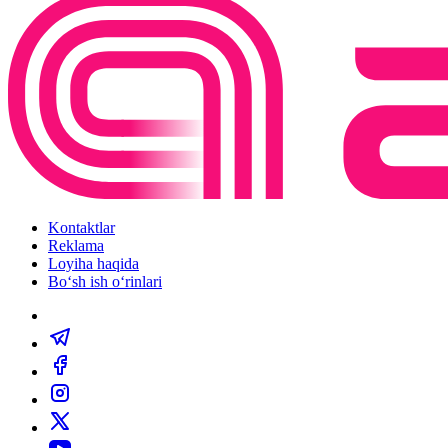
Kontaktlar
Reklama
Loyiha haqida
Bo‘sh ish o‘rinlari