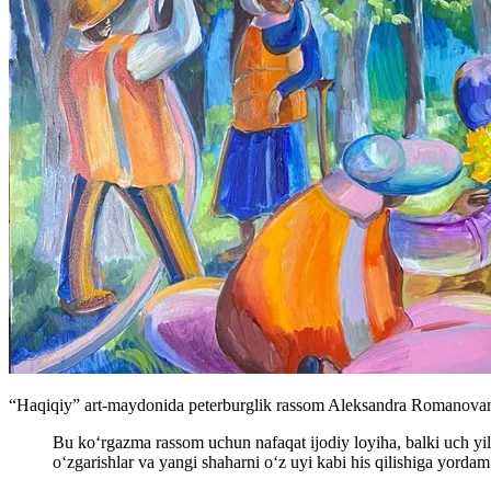
“Haqiqiy” art-maydonida peterburglik rassom Aleksandra Romanovan
Bu ko‘rgazma rassom uchun nafaqat ijodiy loyiha, balki uch yil
o‘zgarishlar va yangi shaharni o‘z uyi kabi his qilishiga yorda