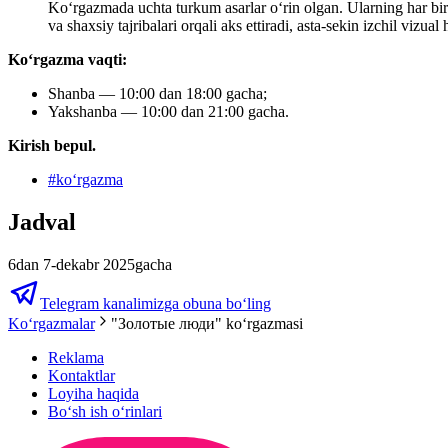
Ko‘rgazmada uchta turkum asarlar o‘rin olgan. Ularning har bir
va shaxsiy tajribalari orqali aks ettiradi, asta-sekin izchil vizua
Koʻrgazma vaqti:
Shanba — 10:00 dan 18:00 gacha;
Yakshanba — 10:00 dan 21:00 gacha.
Kirish bepul.
#
koʻrgazma
Jadval
6dan 7-dekabr 2025gacha
Telegram kanalimizga obuna bo‘ling
Ko‘rgazmalar
"Золотые люди" koʻrgazmasi
Reklama
Kontaktlar
Loyiha haqida
Bo‘sh ish o‘rinlari