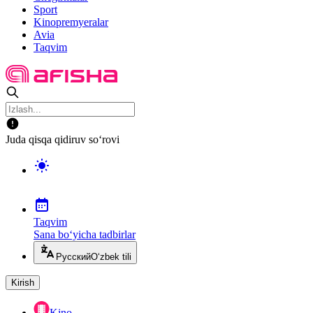
Sport
Kinopremyeralar
Avia
Taqvim
Juda qisqa qidiruv so‘rovi
Taqvim
Sana bo‘yicha tadbirlar
Русский
O‘zbek tili
Kirish
Kino