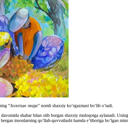
ing “Золотые люди” nomli shaxsiy koʻrgazmasi boʻlib oʻtadi.
 davomida shahar bilan olib borgan shaxsiy muloqotga aylanadi. Uning a
m bergan insonlarning qo‘llab-quvvatlashi hamda e’tiboriga bo‘lgan min