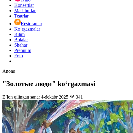
Konsertlar
Mashhurlar
Teatrlar
Restoranlar
Ko‘rgazmalar
Bilim
Bolalar
Shahar
Premium
Foto
Anons
"Золотые люди" koʻrgazmasi
E’lon qilingan sana
:
4-dekabr 2025
·
341