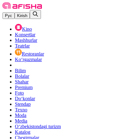
Рус
Kirish
Kino
Konsertlar
Mashhurlar
Teatrlar
Restoranlar
Ko‘rgazmalar
Bilim
Bolalar
Shahar
Premium
Foto
Do‘konlar
Stendap
Texno
Moda
Media
O‘zbekistondagi turizm
Katalog
Chegirmalar