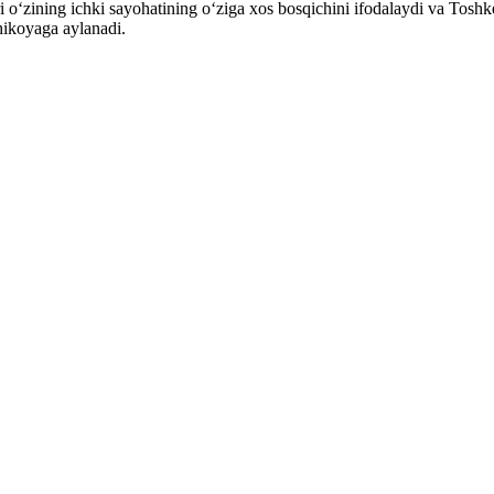
i o‘zining ichki sayohatining o‘ziga xos bosqichini ifodalaydi va Tosh
l hikoyaga aylanadi.