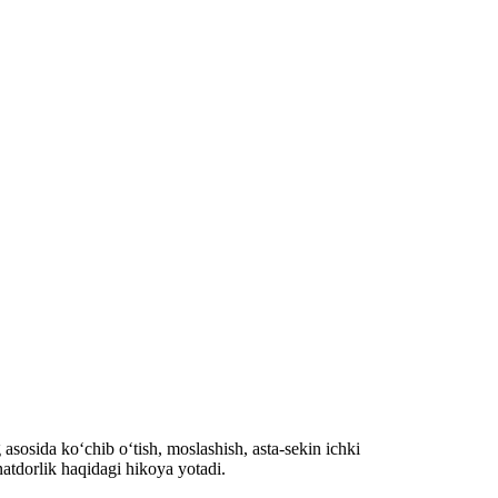
sosida ko‘chib o‘tish, moslashish, asta-sekin ichki
natdorlik haqidagi hikoya yotadi.