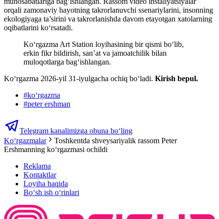
munosabatlariga bag‘ishlangan. Rassom video installyatsiyalar
orqali zamonaviy hayotning takrorlanuvchi ssenariylarini, insonning
ekologiyaga ta’sirini va takrorlanishda davom etayotgan xatolarning
oqibatlarini ko‘rsatadi.
Koʻrgazma Art Station loyihasining bir qismi boʻlib,
erkin fikr bildirish, san’at va jamoatchilik bilan
muloqotlarga bagʻishlangan.
Koʻrgazma 2026-yil 31-iyulgacha ochiq boʻladi.
Kirish bepul.
#
koʻrgazma
#
peter ershman
Telegram kanalimizga obuna bo‘ling
Ko‘rgazmalar
Toshkentda shveysariyalik rassom Peter
Ershmanning ko‘rgazmasi ochildi
Reklama
Kontaktlar
Loyiha haqida
Bo‘sh ish o‘rinlari