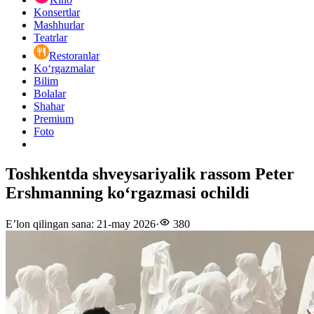
Konsertlar
Mashhurlar
Teatrlar
Restoranlar
Ko‘rgazmalar
Bilim
Bolalar
Shahar
Premium
Foto
Toshkentda shveysariyalik rassom Peter
Ershmanning ko‘rgazmasi ochildi
E’lon qilingan sana
:
21-may 2026
·
380