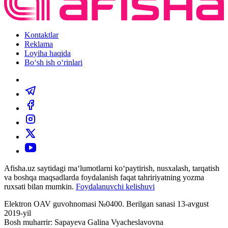
Kontaktlar
Reklama
Loyiha haqida
Bo‘sh ish o‘rinlari
Afisha.uz saytidagi ma‘lumotlarni ko‘paytirish, nusxalash, tarqatish
va boshqa maqsadlarda foydalanish faqat tahririyatning yozma
ruxsati bilan mumkin.
Foydalanuvchi kelishuvi
Elektron OAV guvohnomasi №0400. Berilgan sanasi 13-avgust
2019-yil
Bosh muharrir: Sapayeva Galina Vyacheslavovna