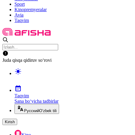
Sport
Kinopremyeralar
Avia
Taqvim
Juda qisqa qidiruv so‘rovi
Taqvim
Sana bo‘yicha tadbirlar
Русский
O‘zbek tili
Kirish
Kino