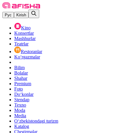
Рус
Kirish
Kino
Konsertlar
Mashhurlar
Teatrlar
Restoranlar
Ko‘rgazmalar
Bilim
Bolalar
Shahar
Premium
Foto
Do‘konlar
Stendap
Texno
Moda
Media
O‘zbekistondagi turizm
Katalog
Chegirmalar