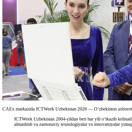
CAEx markazida ICTWeek Uzbekistan 2026 — Oʻzbekiston axborot-kom
ICTWeek Uzbekistan 2004-yildan beri har yili oʻtkazib kelinadig
almashish va zamonaviy texnologiyalar va innovatsiyalar yutuql