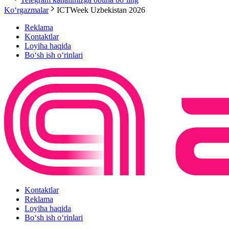
Ko‘rgazmalar
ICTWeek Uzbekistan 2026
Reklama
Kontaktlar
Loyiha haqida
Bo‘sh ish o‘rinlari
Kontaktlar
Reklama
Loyiha haqida
Bo‘sh ish o‘rinlari