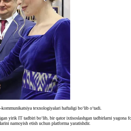
munikatsiya texnologiyalari haftaligi boʻlib oʻtadi.
an yirik IT tadbiri boʻlib, bir qator ixtisoslashgan tadbirlarni yagona 
arini namoyish etish uchun platforma yaratishdir.