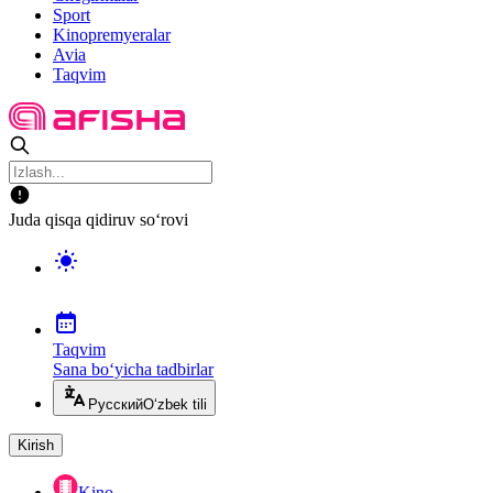
Sport
Kinopremyeralar
Avia
Taqvim
Juda qisqa qidiruv so‘rovi
Taqvim
Sana bo‘yicha tadbirlar
Русский
O‘zbek tili
Kirish
Kino