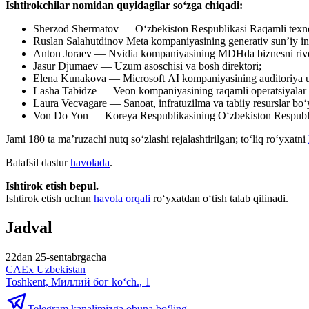
Ishtirokchilar nomidan quyidagilar soʻzga chiqadi:
Sherzod Shermatov — Oʻzbekiston Respublikasi Raqamli texnolo
Ruslan Salahutdinov Meta kompaniyasining generativ sun’iy intel
Anton Joraev — Nvidia kompaniyasining MDHda biznesni rivojl
Jasur Djumaev — Uzum asoschisi va bosh direktori;
Elena Kunakova — Microsoft AI kompaniyasining auditoriya uchu
Lasha Tabidze — Veon kompaniyasining raqamli operatsiyalar b
Laura Vecvagare — Sanoat, infratuzilma va tabiiy resurslar boʻ
Von Do Yon — Koreya Respublikasining Oʻzbekiston Respublik
Jami 180 ta ma’ruzachi nutq soʻzlashi rejalashtirilgan; toʻliq roʻyxatni
Batafsil dastur
havolada
.
Ishtirok etish bepul.
Ishtirok etish uchun
havola orqali
roʻyxatdan oʻtish talab qilinadi.
Jadval
22dan 25-sentabrgacha
CAEx Uzbekistan
Toshkent, Миллий бог ko‘ch., 1
Telegram kanalimizga obuna bo‘ling