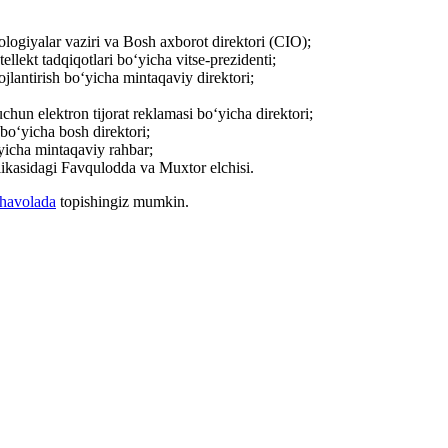
giyalar vaziri va Bosh axborot direktori (CIO);
lekt tadqiqotlari boʻyicha vitse-prezidenti;
antirish boʻyicha mintaqaviy direktori;
n elektron tijorat reklamasi boʻyicha direktori;
oʻyicha bosh direktori;
yicha mintaqaviy rahbar;
asidagi Favqulodda va Muxtor elchisi.
havolada
topishingiz mumkin.