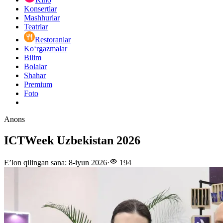
Konsertlar
Mashhurlar
Teatrlar
Restoranlar
Ko‘rgazmalar
Bilim
Bolalar
Shahar
Premium
Foto
Anons
ICTWeek Uzbekistan 2026
E’lon qilingan sana
:
8-iyun 2026
·
194