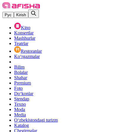
Рус
Kirish
Kino
Konsertlar
Mashhurlar
Teatrlar
Restoranlar
Ko‘rgazmalar
Bilim
Bolalar
Shahar
Premium
Foto
Do‘konlar
Stendap
Texno
Moda
Media
O‘zbekistondagi turizm
Katalog
Chegirmalar