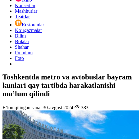
Konsertlar
Mashhurlar
Teatrlar
Restoranlar
Ko‘rgazmalar
Bilim
Bolalar
Shahar
Premium
Foto
Toshkentda metro va avtobuslar bayram
kunlari qay tartibda harakatlanishi
ma’lum qilindi
E’lon qilingan sana
:
30-avgust 2024
·
383