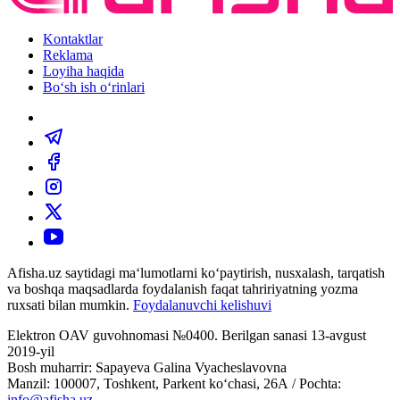
Kontaktlar
Reklama
Loyiha haqida
Bo‘sh ish o‘rinlari
Afisha.uz saytidagi ma‘lumotlarni ko‘paytirish, nusxalash, tarqatish
va boshqa maqsadlarda foydalanish faqat tahririyatning yozma
ruxsati bilan mumkin.
Foydalanuvchi kelishuvi
Elektron OAV guvohnomasi №0400. Berilgan sanasi 13-avgust
2019-yil
Bosh muharrir: Sapayeva Galina Vyacheslavovna
Manzil: 100007, Toshkent, Parkent ko‘chasi, 26А / Pochta:
info@afisha.uz