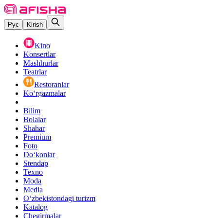
Рус
Kirish
Kino
Konsertlar
Mashhurlar
Teatrlar
Restoranlar
Ko‘rgazmalar
Bilim
Bolalar
Shahar
Premium
Foto
Do‘konlar
Stendap
Texno
Moda
Media
O‘zbekistondagi turizm
Katalog
Chegirmalar