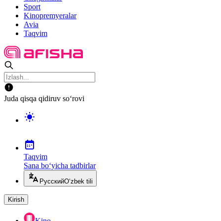
Sport
Kinopremyeralar
Avia
Taqvim
Juda qisqa qidiruv so‘rovi
Taqvim
Sana bo‘yicha tadbirlar
Русский
O‘zbek tili
Kirish
Kino