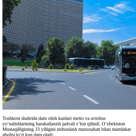
Toshkent shahrida dam olish kunlari metro va avtobus
yo‘nalishlarining harakatlanish jadvali e’lon qilindi. O‘zbekiston
Mustaqilligining 33 yilligini nishonlash munosabati bilan mamlakat
aholisi to‘rt kun dam oladi.