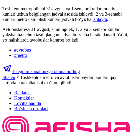
Toshkent metropoliteni 31-avgust va 1-sentabr kunlari odatiy ish
kunlari uchun belgilangan jadval asosida ishlaydi. 2 va 3-sentabr
kunlari metro dam olish kunlari jadvali bo‘yicha
ishlaydi
.
Avtobuslar esa 31-avgust, shuningdek, 1, 2 va 3-sentabr kunlari
yakshanba uchun tasdiqlangan jadval bo‘yicha harakatlanadi. Ya’ni,
yoʻnalishlarda avtobuslar kamroq boʻladi.
#
avtobus
#
metro
Telegram kanalimizga obuna bo‘ling
Shahar
Toshkentda metro va avtobuslar bayram kunlari qay
tartibda harakatlanishi ma’lum qilindi
Reklama
Kontaktlar
Loyiha haqida
Bo‘sh ish o‘rinlari