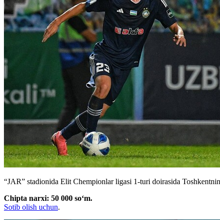
“JAR” stadionida Elit Chempionlar ligasi 1-turi doirasida Toshkentn
Chipta narxi: 50 000 soʻm.
Sotib olish uchun
.