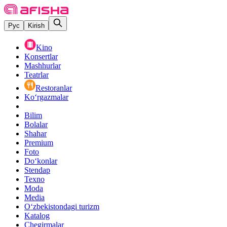
Рус
Kirish
Kino
Konsertlar
Mashhurlar
Teatrlar
Restoranlar
Ko‘rgazmalar
Bilim
Bolalar
Shahar
Premium
Foto
Do‘konlar
Stendap
Texno
Moda
Media
O‘zbekistondagi turizm
Katalog
Chegirmalar