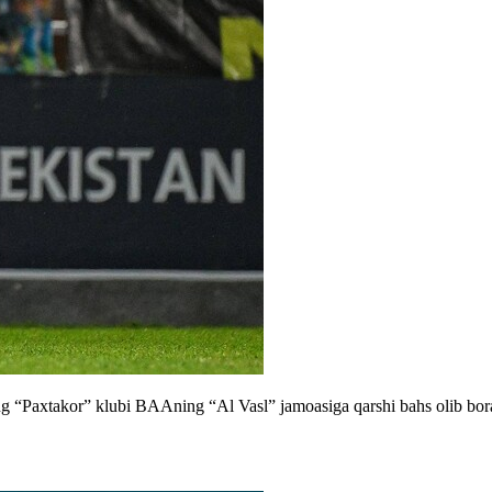
ing “Paxtakor” klubi BAAning “Al Vasl” jamoasiga qarshi bahs olib bor