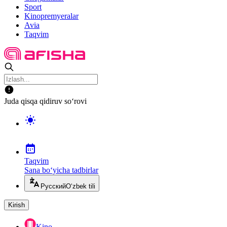
Sport
Kinopremyeralar
Avia
Taqvim
Juda qisqa qidiruv so‘rovi
Taqvim
Sana bo‘yicha tadbirlar
Русский
O‘zbek tili
Kirish
Kino