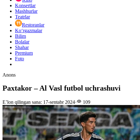
Konsertlar
Mashhurlar
Teatrlar
Restoranlar
Ko‘rgazmalar
Bilim
Bolalar
Shahar
Premium
Foto
Anons
Paxtakor – Al Vasl futbol uchrashuvi
E’lon qilingan sana
:
17-sentabr 2024
·
109