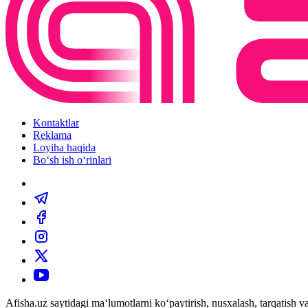
Kontaktlar
Reklama
Loyiha haqida
Bo‘sh ish o‘rinlari
Afisha.uz saytidagi ma‘lumotlarni ko‘paytirish, nusxalash, tarqatish