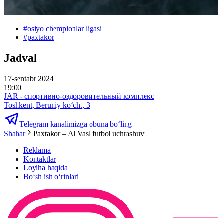
#
osiyo chempionlar ligasi
#
paxtakor
Jadval
17-sentabr 2024
19:00
JAR - спортивно-оздоровительный комплекс
Toshkent, Beruniy ko‘ch., 3
Telegram kanalimizga obuna bo‘ling
Shahar
Paxtakor – Al Vasl futbol uchrashuvi
Reklama
Kontaktlar
Loyiha haqida
Bo‘sh ish o‘rinlari