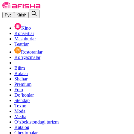
Рус
Kirish
Kino
Konsertlar
Mashhurlar
Teatrlar
Restoranlar
Ko‘rgazmalar
Bilim
Bolalar
Shahar
Premium
Foto
Do‘konlar
Stendap
Texno
Moda
Media
O‘zbekistondagi turizm
Katalog
Chegirmalar