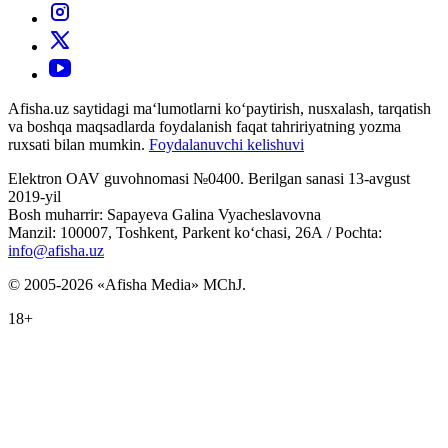
Afisha.uz saytidagi ma‘lumotlarni ko‘paytirish, nusxalash, tarqatish
va boshqa maqsadlarda foydalanish faqat tahririyatning yozma
ruxsati bilan mumkin.
Foydalanuvchi kelishuvi
Elektron OAV guvohnomasi №0400. Berilgan sanasi 13-avgust
2019-yil
Bosh muharrir: Sapayeva Galina Vyacheslavovna
Manzil: 100007, Toshkent, Parkent ko‘chasi, 26А / Pochta:
info@afisha.uz
© 2005-2026 «Afisha Media» MChJ.
18+