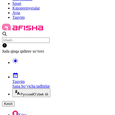
Sport
Kinopremyeralar
Avia
Taqvim
Juda qisqa qidiruv so‘rovi
Taqvim
Sana bo‘yicha tadbirlar
Русский
O‘zbek tili
Kirish
Kino