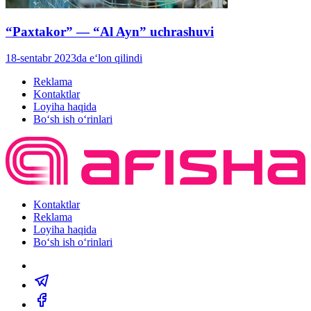
“Paxtakor” — “Al Ayn” uchrashuvi
18-sentabr 2023da e‘lon qilindi
Reklama
Kontaktlar
Loyiha haqida
Bo‘sh ish o‘rinlari
Kontaktlar
Reklama
Loyiha haqida
Bo‘sh ish o‘rinlari