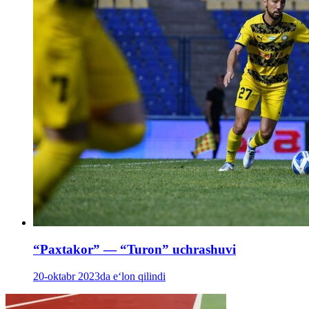
“Paxtakor” — “Turon” uchrashuvi
20-oktabr 2023da e‘lon qilindi