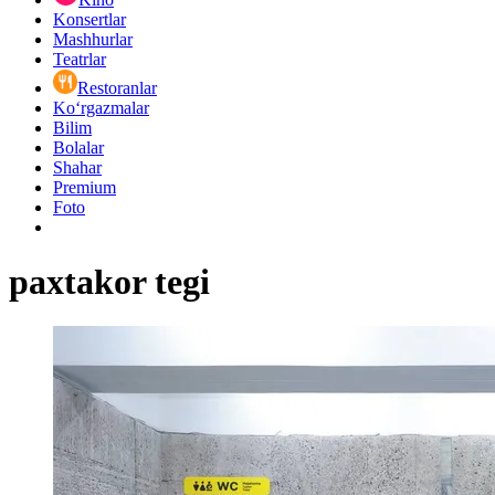
Konsertlar
Mashhurlar
Teatrlar
Restoranlar
Ko‘rgazmalar
Bilim
Bolalar
Shahar
Premium
Foto
paxtakor tegi