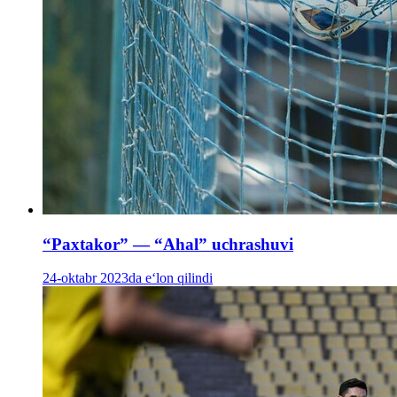
“Paxtakor” — “Ahal” uchrashuvi
24-oktabr 2023da e‘lon qilindi