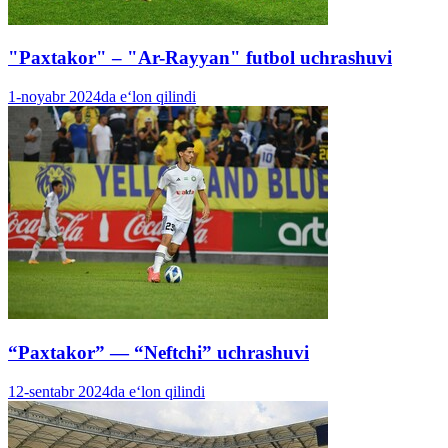
"Paxtakor" – "Ar-Rayyan" futbol uchrashuvi
1-noyabr 2024da e‘lon qilindi
“Paxtakor” — “Neftchi” uchrashuvi
12-sentabr 2024da e‘lon qilindi