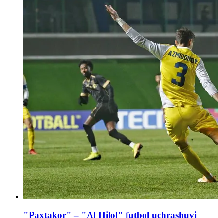
"Paxtakor" – "Al Hilol" futbol uchrashuvi