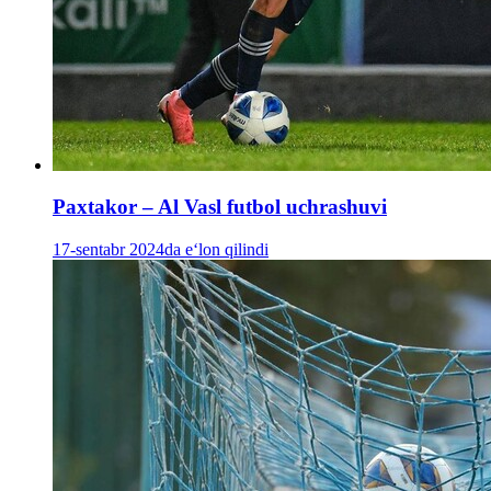
Paxtakor – Al Vasl futbol uchrashuvi
17-sentabr 2024da e‘lon qilindi