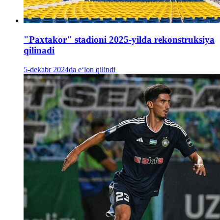
"Paxtakor" stadioni 2025-yilda rekonstruksiya
qilinadi
5-dekabr 2024da e‘lon qilindi