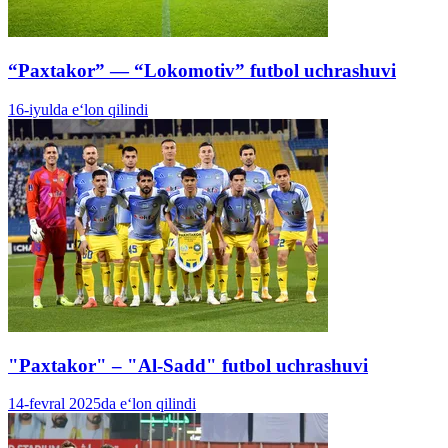
“Paxtakor” — “Lokomotiv” futbol uchrashuvi
16-iyulda e‘lon qilindi
"Paxtakor" – "Al-Sadd" futbol uchrashuvi
14-fevral 2025da e‘lon qilindi