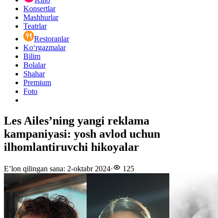
Konsertlar
Mashhurlar
Teatrlar
Restoranlar
Ko‘rgazmalar
Bilim
Bolalar
Shahar
Premium
Foto
Les Ailes’ning yangi reklama
kampaniyasi: yosh avlod uchun
ilhomlantiruvchi hikoyalar
E’lon qilingan sana
:
2-oktabr 2024
·
125