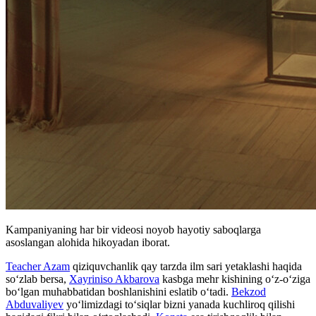
Kampaniyaning har bir videosi noyob hayotiy saboqlarga
asoslangan alohida hikoyadan iborat.
Teacher Azam
qiziquvchanlik qay tarzda ilm sari yetaklashi haqida
so‘zlab bersa,
Xayriniso Akbarova
kasbga mehr kishining o‘z-o‘ziga
bo‘lgan muhabbatidan boshlanishini eslatib o‘tadi.
Bekzod
Abduvaliyev
yo‘limizdagi to‘siqlar bizni yanada kuchliroq qilishi