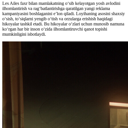
Les Ailes faxr bilan mamlakatning o‘sib kelayotgan yosh avlodini
ilhomlantirish va rag‘batlantirishga qaratilgan yangi reklama
kampaniyasini boshlaganini e’lon qiladi. Loyihaning asosini shaxsiy
o‘sish, to‘siqlarni yengib o‘tish va orzularga erishish haqidagi
hikoyalar tashkil etadi. Bu hikoyalar o‘zlari uchun munosib namuna
ko‘rgan har bir inson o‘zida ilhomlantiruvchi qanot topishi
mumkinligini isbotlaydi.