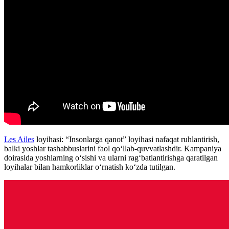
Les Ailes
loyihasi: “Insonlarga qanot” loyihasi nafaqat ruhlantirish,
balki yoshlar tashabbuslarini faol qo‘llab-quvvatlashdir. Kampaniya
doirasida yoshlarning o‘sishi va ularni rag‘batlantirishga qaratilgan
loyihalar bilan hamkorliklar o‘rnatish ko‘zda tutilgan.