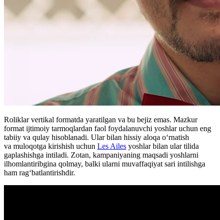
Roliklar vertikal formatda yaratilgan va bu bejiz emas. Mazkur
format ijtimoiy tarmoqlardan faol foydalanuvchi yoshlar uchun eng
tabiiy va qulay hisoblanadi. Ular bilan hissiy aloqa o‘rnatish
va muloqotga kirishish uchun
Les Ailes
yoshlar bilan ular tilida
gaplashishga intiladi. Zotan, kampaniyaning maqsadi yoshlarni
ilhomlantiribgina qolmay, balki ularni muvaffaqiyat sari intilishga
ham rag‘batlantirishdir.