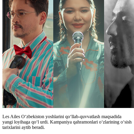
Les Ailes O‘zbekiston yoshlarini qo‘llab-quvvatlash maqsadida
yangi loyihaga qo‘l urdi. Kampaniya qahramonlari o‘zlarining o‘sish
tarixlarini aytib beradi.