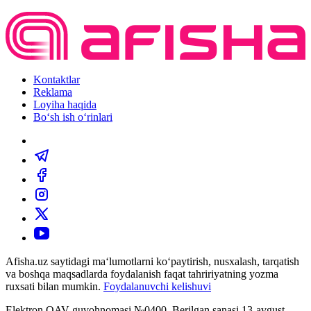
Kontaktlar
Reklama
Loyiha haqida
Bo‘sh ish o‘rinlari
Afisha.uz saytidagi ma‘lumotlarni ko‘paytirish, nusxalash, tarqatish
va boshqa maqsadlarda foydalanish faqat tahririyatning yozma
ruxsati bilan mumkin.
Foydalanuvchi kelishuvi
Elektron OAV guvohnomasi №0400. Berilgan sanasi 13-avgust