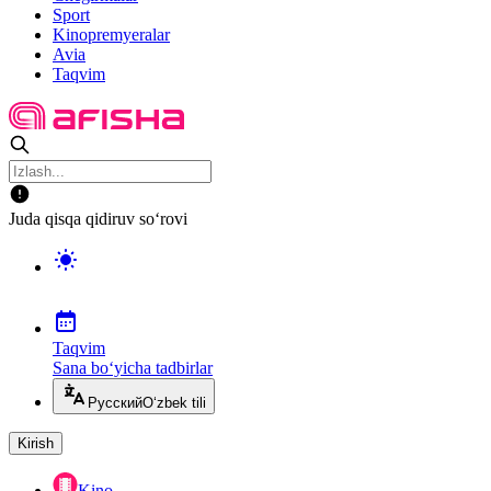
Sport
Kinopremyeralar
Avia
Taqvim
Juda qisqa qidiruv so‘rovi
Taqvim
Sana bo‘yicha tadbirlar
Русский
O‘zbek tili
Kirish
Kino