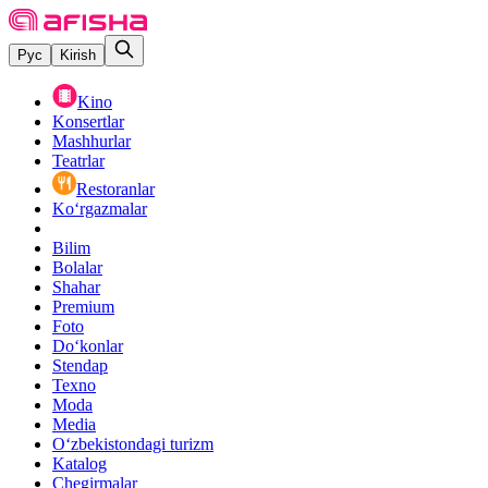
Рус
Kirish
Kino
Konsertlar
Mashhurlar
Teatrlar
Restoranlar
Ko‘rgazmalar
Bilim
Bolalar
Shahar
Premium
Foto
Do‘konlar
Stendap
Texno
Moda
Media
O‘zbekistondagi turizm
Katalog
Chegirmalar