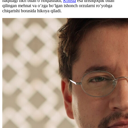
haqidagi fikri bilan o‘rtoqlashadi,
Konsta
esa tirishqoqlik bilan
qilingan mehnat va o‘zga bo‘lgan ishonch orzularni ro‘yobga
chiqarishi borasida hikoya qiladi.