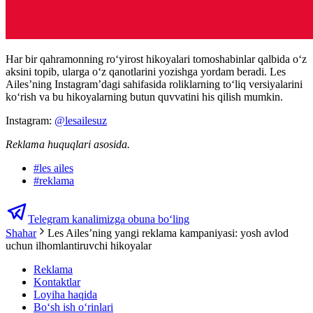
Har bir qahramonning ro‘yirost hikoyalari tomoshabinlar qalbida o‘z
aksini topib, ularga o‘z qanotlarini yozishga yordam beradi. Les
Ailes’ning Instagram’dagi sahifasida roliklarning to‘liq versiyalarini
ko‘rish va bu hikoyalarning butun quvvatini his qilish mumkin.
Instagram:
@lesailesuz
Reklama huquqlari asosida.
#
les ailes
#
reklama
Telegram kanalimizga obuna bo‘ling
Shahar
Les Ailes’ning yangi reklama kampaniyasi: yosh avlod
uchun ilhomlantiruvchi hikoyalar
Reklama
Kontaktlar
Loyiha haqida
Bo‘sh ish o‘rinlari