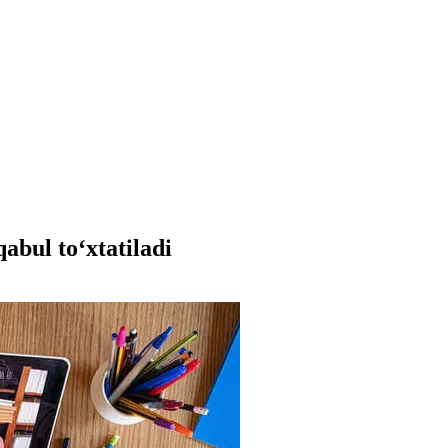
abul to‘xtatiladi