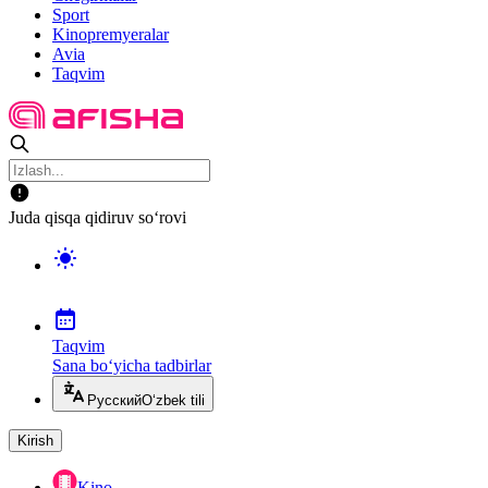
Sport
Kinopremyeralar
Avia
Taqvim
Juda qisqa qidiruv so‘rovi
Taqvim
Sana bo‘yicha tadbirlar
Русский
O‘zbek tili
Kirish
Kino