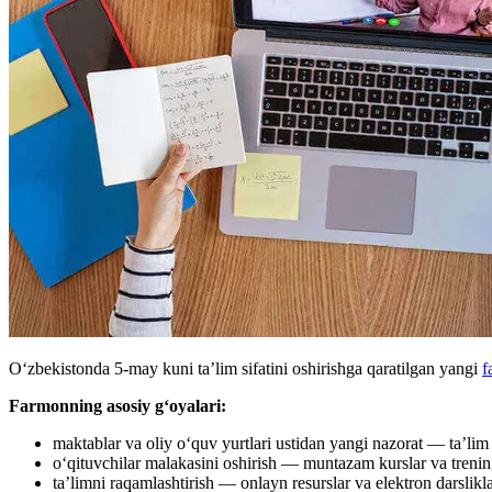
Oʻzbekistonda 5-may kuni ta’lim sifatini oshirishga qaratilgan yangi
f
Farmonning asosiy gʻoyalari:
maktablar va oliy o‘quv yurtlari ustidan yangi nazorat — ta’lim s
oʻqituvchilar malakasini oshirish — muntazam kurslar va trenin
ta’limni raqamlashtirish — onlayn resurslar va elektron darsliklarn