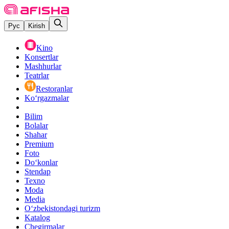
Рус
Kirish
Kino
Konsertlar
Mashhurlar
Teatrlar
Restoranlar
Ko‘rgazmalar
Bilim
Bolalar
Shahar
Premium
Foto
Do‘konlar
Stendap
Texno
Moda
Media
O‘zbekistondagi turizm
Katalog
Chegirmalar