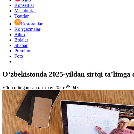
Konsertlar
Mashhurlar
Teatrlar
Restoranlar
Ko‘rgazmalar
Bilim
Bolalar
Shahar
Premium
Foto
O‘zbekistonda 2025-yildan sirtqi ta’limga q
E’lon qilingan sana
:
7-may 2025
·
943