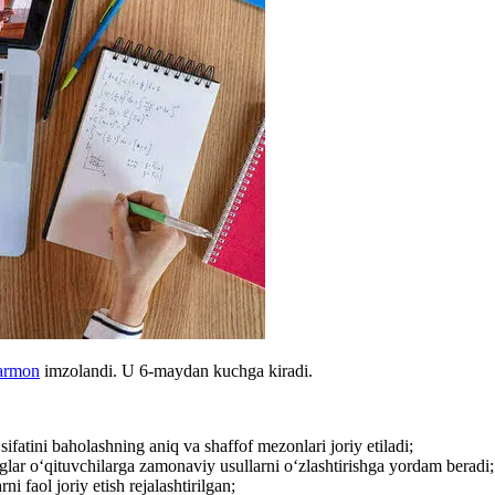
armon
imzolandi. U 6-maydan kuchga kiradi.
ifatini baholashning aniq va shaffof mezonlari joriy etiladi;
glar oʻqituvchilarga zamonaviy usullarni oʻzlashtirishga yordam beradi;
i faol joriy etish rejalashtirilgan;