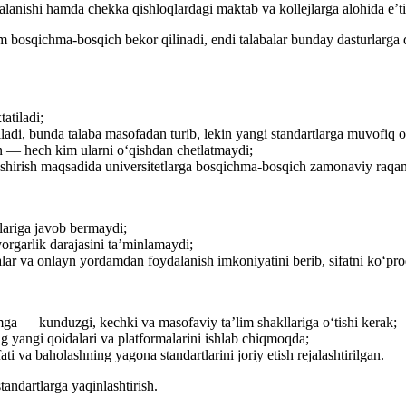
dalanishi hamda chekka qishloqlardagi maktab va kollejlarga alohida e’ti
lim bosqichma-bosqich bekor qilinadi, endi talabalar bunday dasturlarga
atiladi;
iladi, bunda talaba masofadan turib, lekin yangi standartlarga muvofiq
in — hech kim ularni oʻqishdan chetlatmaydi;
oshirish maqsadida universitetlarga bosqichma-bosqich zamonaviy raqamli
blariga javob bermaydi;
yorgarlik darajasini ta’minlamaydi;
alar va onlayn yordamdan foydalanish imkoniyatini berib, sifatni koʻpro
imga — kunduzgi, kechki va masofaviy ta’lim shakllariga o‘tishi kerak;
ng yangi qoidalari va platformalarini ishlab chiqmoqda;
ti va baholashning yagona standartlarini joriy etish rejalashtirilgan.
ndartlarga yaqinlashtirish.