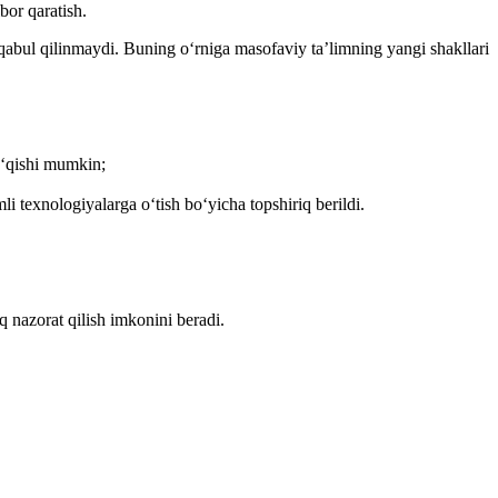
bor qaratish.
 qabul qilinmaydi. Buning oʻrniga masofaviy ta’limning yangi shakllari
 oʻqishi mumkin;
 texnologiyalarga oʻtish boʻyicha topshiriq berildi.
q nazorat qilish imkonini beradi.