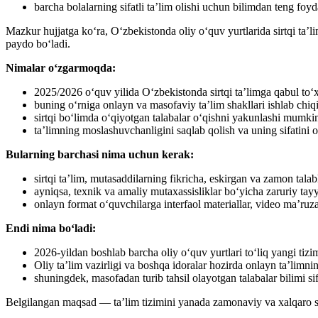
barcha bolalarning sifatli ta’lim olishi uchun bilimdan teng foy
Mazkur hujjatga ko‘ra, O‘zbekistonda oliy o‘quv yurtlarida sirtqi ta’
paydo boʻladi.
Nimalar oʻzgarmoqda:
2025/2026 o‘quv yilida O‘zbekistonda sirtqi ta’limga qabul to‘xt
buning oʻrniga onlayn va masofaviy ta’lim shakllari ishlab chiq
sirtqi boʻlimda oʻqiyotgan talabalar oʻqishni yakunlashi mumk
taʼlimning moslashuvchanligini saqlab qolish va uning sifatini 
Bularning barchasi nima uchun kerak:
sirtqi ta’lim, mutasaddilarning fikricha, eskirgan va zamon tala
ayniqsa, texnik va amaliy mutaxassisliklar boʻyicha zaruriy tay
onlayn format oʻquvchilarga interfaol materiallar, video ma’ruz
Endi nima boʻladi:
2026-yildan boshlab barcha oliy o‘quv yurtlari to‘liq yangi tiz
Oliy taʼlim vazirligi va boshqa idoralar hozirda onlayn taʼlimni
shuningdek, masofadan turib tahsil olayotgan talabalar bilimi sifa
Belgilangan maqsad — ta’lim tizimini yanada zamonaviy va xalqaro sta