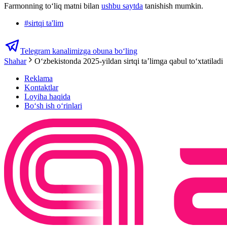
Farmonning toʻliq matni bilan
ushbu saytda
tanishish mumkin.
#
sirtqi ta'lim
Telegram kanalimizga obuna bo‘ling
Shahar
O‘zbekistonda 2025-yildan sirtqi ta’limga qabul to‘xtatiladi
Reklama
Kontaktlar
Loyiha haqida
Bo‘sh ish o‘rinlari