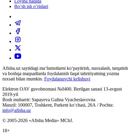
Loyiha haqida
Bo‘sh ish o‘rinlari
Afisha.uz saytidagi ma‘lumotlarni ko‘paytirish, nusxalash, tarqatish
va boshqa maqsadlarda foydalanish faqat tahririyatning yozma
ruxsati bilan mumkin.
Foydalanuvchi kelishuvi
Elektron OAV guvohnomasi №0400. Berilgan sanasi 13-avgust
2019-yil
Bosh muharrir: Sapayeva Galina Vyacheslavovna
Manzil: 100007, Toshkent, Parkent ko‘chasi, 26А / Pochta:
info@afisha.uz
© 2005-2026 «Afisha Media» MChJ.
18+