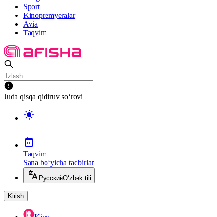
Sport
Kinopremyeralar
Avia
Taqvim
Juda qisqa qidiruv so‘rovi
Taqvim
Sana bo‘yicha tadbirlar
Русский
O‘zbek tili
Kirish
Kino