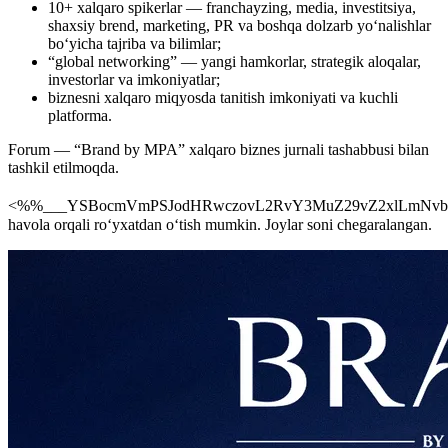
10+ xalqaro spikerlar — franchayzing, media, investitsiya,
shaxsiy brend, marketing, PR va boshqa dolzarb yo‘nalishlar
bo‘yicha tajriba va bilimlar;
“global networking” — yangi hamkorlar, strategik aloqalar,
investorlar va imkoniyatlar;
biznesni xalqaro miqyosda tanitish imkoniyati va kuchli
platforma.
Forum — “Brand by MPA” xalqaro biznes jurnali tashabbusi bilan
tashkil etilmoqda.
<%%___YSBocmVmPSJodHRwczovL2RvY3MuZ29vZ2xlLmNvb
havola orqali roʻyxatdan oʻtish mumkin. Joylar soni chegaralangan.