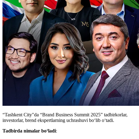
“Tashkent City"da “Brand Business Summit 2025” tadbirkorlar,
investorlar, brend ekspertlarning uchrashuvi boʻlib oʻtadi.
Tadbirda nimalar boʻladi
: