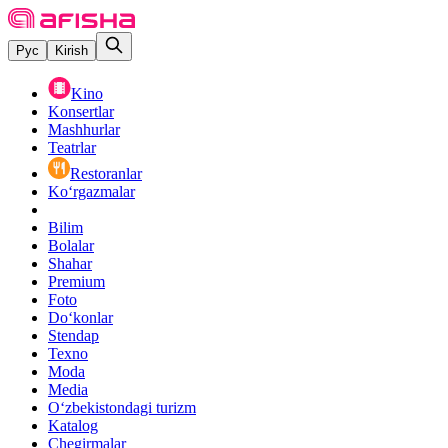
Рус
Kirish
Kino
Konsertlar
Mashhurlar
Teatrlar
Restoranlar
Ko‘rgazmalar
Bilim
Bolalar
Shahar
Premium
Foto
Do‘konlar
Stendap
Texno
Moda
Media
O‘zbekistondagi turizm
Katalog
Chegirmalar