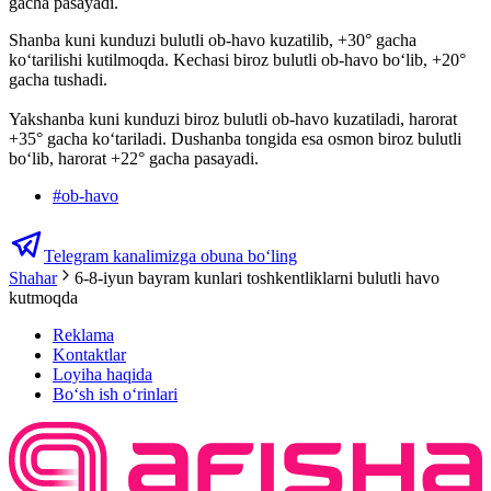
gacha pasayadi.
Shanba kuni kunduzi bulutli ob-havo kuzatilib, +30° gacha
koʻtarilishi kutilmoqda. Kechasi biroz bulutli ob-havo boʻlib, +20°
gacha tushadi.
Yakshanba kuni kunduzi biroz bulutli ob-havo kuzatiladi, harorat
+35° gacha ko‘tariladi. Dushanba tongida esa osmon biroz bulutli
bo‘lib, harorat +22° gacha pasayadi.
#
ob-havo
Telegram kanalimizga obuna bo‘ling
Shahar
6-8-iyun bayram kunlari toshkentliklarni bulutli havo
kutmoqda
Reklama
Kontaktlar
Loyiha haqida
Bo‘sh ish o‘rinlari