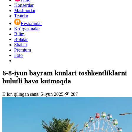
Konsertlar
Mashhurlar
Teatrlar
Restoranlar
Ko‘rgazmalar
Bilim
Bolalar
Shahar
Premium
Foto
6-8-iyun bayram kunlari toshkentliklarni
bulutli havo kutmoqda
E’lon qilingan sana
:
5-iyun 2025
·
287