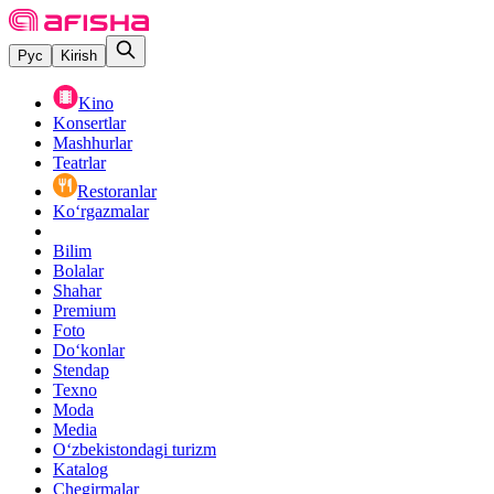
Рус
Kirish
Kino
Konsertlar
Mashhurlar
Teatrlar
Restoranlar
Ko‘rgazmalar
Bilim
Bolalar
Shahar
Premium
Foto
Do‘konlar
Stendap
Texno
Moda
Media
O‘zbekistondagi turizm
Katalog
Chegirmalar