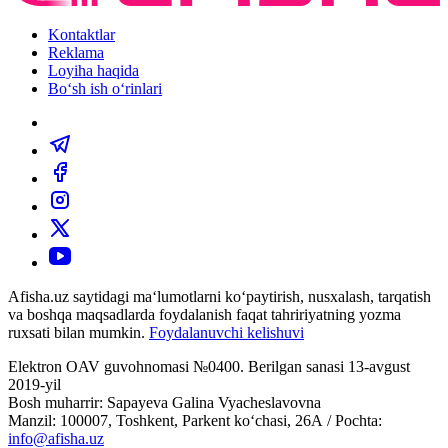
Kontaktlar
Reklama
Loyiha haqida
Bo‘sh ish o‘rinlari
Afisha.uz saytidagi ma‘lumotlarni ko‘paytirish, nusxalash, tarqatish
va boshqa maqsadlarda foydalanish faqat tahririyatning yozma
ruxsati bilan mumkin.
Foydalanuvchi kelishuvi
Elektron OAV guvohnomasi №0400. Berilgan sanasi 13-avgust
2019-yil
Bosh muharrir: Sapayeva Galina Vyacheslavovna
Manzil: 100007, Toshkent, Parkent ko‘chasi, 26А / Pochta:
info@afisha.uz