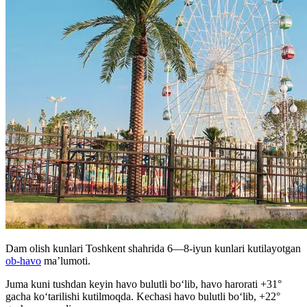
Dam olish kunlari Toshkent shahrida 6—8-iyun kunlari kutilayotgan
ob-havo
maʼlumoti.
Juma kuni tushdan keyin havo bulutli boʻlib, havo harorati +31°
gacha koʻtarilishi kutilmoqda. Kechasi havo bulutli boʻlib, +22°