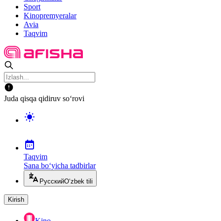
Sport
Kinopremyeralar
Avia
Taqvim
Juda qisqa qidiruv so‘rovi
Taqvim
Sana bo‘yicha tadbirlar
Русский
O‘zbek tili
Kirish
Kino