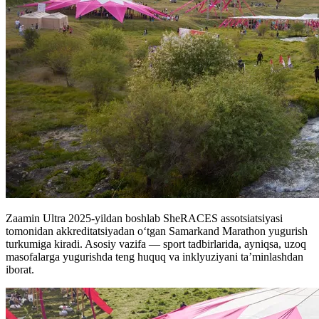
Zaamin Ultra 2025-yildan boshlab SheRACES assotsiatsiyasi
tomonidan akkreditatsiyadan o‘tgan Samarkand Marathon yugurish
turkumiga kiradi. Asosiy vazifa — sport tadbirlarida, ayniqsa, uzoq
masofalarga yugurishda teng huquq va inklyuziyani ta’minlashdan
iborat.