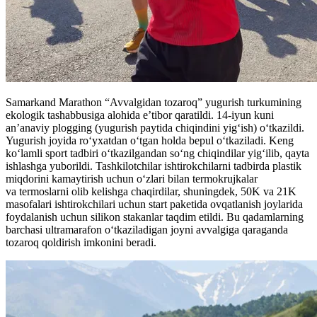
Samarkand Marathon “Avvalgidan tozaroq” yugurish turkumining
ekologik tashabbusiga alohida e’tibor qaratildi. 14-iyun kuni
an’anaviy plogging (yugurish paytida chiqindini yig‘ish) o‘tkazildi.
Yugurish joyida ro‘yxatdan o‘tgan holda bepul o‘tkaziladi. Keng
ko‘lamli sport tadbiri o‘tkazilgandan so‘ng chiqindilar yig‘ilib, qayta
ishlashga yuborildi. Tashkilotchilar ishtirokchilarni tadbirda plastik
miqdorini kamaytirish uchun o‘zlari bilan termokrujkalar
va termoslarni olib kelishga chaqirdilar, shuningdek, 50K va 21K
masofalari ishtirokchilari uchun start paketida ovqatlanish joylarida
foydalanish uchun silikon stakanlar taqdim etildi. Bu qadamlarning
barchasi ultramarafon o‘tkaziladigan joyni avvalgiga qaraganda
tozaroq qoldirish imkonini beradi.