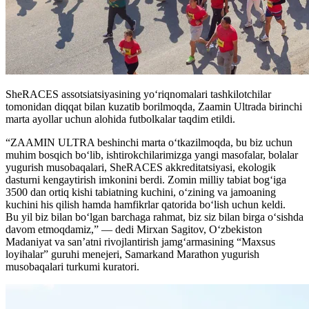
SheRACES assotsiatsiyasining yo‘riqnomalari tashkilotchilar
tomonidan diqqat bilan kuzatib borilmoqda, Zaamin Ultrada birinchi
marta ayollar uchun alohida futbolkalar taqdim etildi.
“ZAAMIN ULTRA beshinchi marta o‘tkazilmoqda, bu biz uchun
muhim bosqich bo‘lib, ishtirokchilarimizga yangi masofalar, bolalar
yugurish musobaqalari, SheRACES akkreditatsiyasi, ekologik
dasturni kengaytirish imkonini berdi. Zomin milliy tabiat bog‘iga
3500 dan ortiq kishi tabiatning kuchini, o‘zining va jamoaning
kuchini his qilish hamda hamfikrlar qatorida bo‘lish uchun keldi.
Bu yil biz bilan bo‘lgan barchaga rahmat, biz siz bilan birga o‘sishda
davom etmoqdamiz,” — dedi Mirxan Sagitov, O‘zbekiston
Madaniyat va san’atni rivojlantirish jamg‘armasining “Maxsus
loyihalar” guruhi menejeri, Samarkand Marathon yugurish
musobaqalari turkumi kuratori.