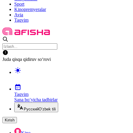
Sport
Kinopremyeralar
Avia
Taqvim
Juda qisqa qidiruv so‘rovi
Taqvim
Sana bo‘yicha tadbirlar
Русский
O‘zbek tili
Kirish
Kino