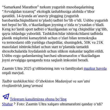
“Samarkand Marathon” turkum yugurish musobaqalarining
“Avvalgidan tozaroq” ekologik tashabbusiga alohida e’tibor
qaratildi. 14-iyunda an’anaviy plogging (yugurish
barobaridachiqindilarni to‘plash) tadbiri bo‘lib o‘tdi. Ushbu yugurish
turi bepul bo‘lib, o‘tkaziladigan joyning o‘zida ro‘yxatdan o‘tiladi.
Keng ko‘lamli sport tadbiri o‘tkazilgandan so‘ng chiqindilar yig‘ilib,
qayta ishlashga yuborildi. Tashkilotchilar ishtirokchilarni tadbirda
plastik miqdorini kamaytirish uchun o‘zlari bilan termokrujka
va termoslarni olib yurishga chaqirdilar, shuningdek, 50K va 21K
masofalari ishtirokchilari uchun start to‘plamida tamaddi
shoxobchalarida foydalanish uchun silikon stakanlar taqdim etildi.
Ushbu ezgu qadamlarning barchasi ultramarafon o‘tkaziladigan
joyni avvalgiga qaraganda toza saqlash imkonini beradi.
Zaamin Ultra 2025 g‘oliblarining ism va familiyalari
mazkur havola
orqali mavjud.
Tadbir tashkilotchisi: O‘zbekiston Madaniyat va san’atni
rivojlantirish jamg‘armasi
Telegram kanalimizga obuna bo‘ling
Shahar
Foto: Zaamin Ultra xalqaro ultramarafoni qanday oʻtdi?