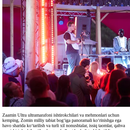
Zaamin Ultra ultramarafoni ishtirokchilari va mehmonlari uchun
kemping, Zomin milliy tabiat bog‘iga panoramali ko‘rinishga ega
havo sharida ko‘tarilish va turli xil nonushtalar, issiq taomlar, qahva