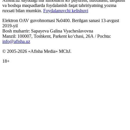
Afisha.uz saytidagi ma‘lumotlarni ko‘paytirish, nusxalash, tarqatish
va boshqa maqsadlarda foydalanish faqat tahririyatning yozma
ruxsati bilan mumkin.
Foydalanuvchi kelishuvi
Elektron OAV guvohnomasi №0400. Berilgan sanasi 13-avgust
2019-yil
Bosh muharrir: Sapayeva Galina Vyacheslavovna
Manzil: 100007, Toshkent, Parkent ko‘chasi, 26А / Pochta:
info@afisha.uz
© 2005-2026 «Afisha Media» MChJ.
18+