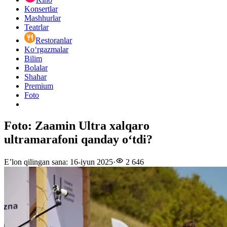
Konsertlar
Mashhurlar
Teatrlar
Restoranlar
Ko‘rgazmalar
Bilim
Bolalar
Shahar
Premium
Foto
Foto: Zaamin Ultra xalqaro
ultramarafoni qanday oʻtdi?
E’lon qilingan sana
:
16-iyun 2025
·
2 646