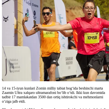
14 va 15-iyun kunlari Zomin milliy tabiat bog‘ida beshinchi marta
Zaamin Ultra xalqaro ultramarafoni bo‘lib o‘tdi. Ikki kun davomida
tadbir 17 mamlakatdan 3500 dan ortiq ishtirokchi va mehmonlarni
o‘ziga jalb etdi.