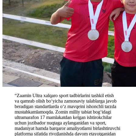
“Zaamin Ultra xalqaro sport tadbirlarini tashkil etish
va qamrab olish bo‘yicha zamonaviy talablarga javob
beradigan standartlarda o‘z mavqeini ishonchli tarzda
mustahkamlamoqda. Zomin milliy tabiat bog‘idagi
ultramarafon 17 mamlakatdan kelgan ishtirokchilar
uchun jozibador nuqtaga aylanganidan va sport,
madaniyat hamda barqaror amaliyotlarni birlashtiruvchi
platforma sifatida rivojlanishda davom etayotganidan