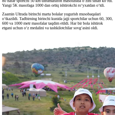
80 nafar sportchi 50 km ultramarafon masofasida oʻzini sinab koʻrdi.
Yangi 5K masofaga 1000 dan ortiq ishtirokchi ro‘yxatdan o‘tdi.
Zaamin Ultrada birinchi marta bolalar yugurish musobaqalari
o‘tkazildi. Tadbirning birinchi kunida jajji sportchilar uchun 60, 300,
600 va 1000 metr masofalar taqdim etildi. Har bir bola ishtirok
etgani uchun o‘z medalini va tashkilotchilar sovg‘asini oldi.