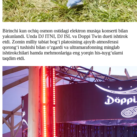
Birinchi kun ochiq osmon ostidagi elektron musiqa konserti bilan
yakunlandi. Unda DJ ITNI, DJ ISL va Doppi Twin dueti ishtirok
etdi. Zomin milliy tabiat bog‘i platosining ajoyib atmosferasi
qorong‘i tushishi bilan o‘zgardi va ultramarafonning minglab
ishtirokchilari hamda mehmonlariga eng yorqin his-tuyg‘ularni
taqdim etdi.