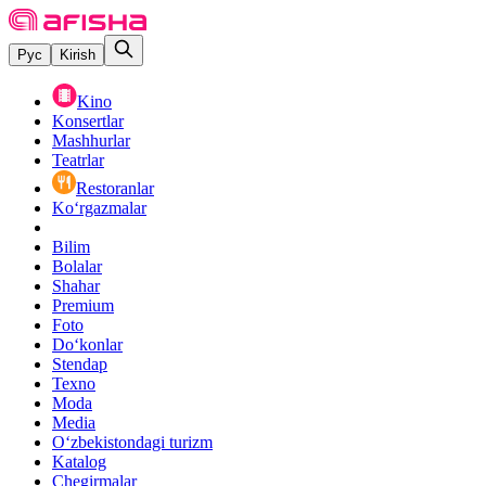
Рус
Kirish
Kino
Konsertlar
Mashhurlar
Teatrlar
Restoranlar
Ko‘rgazmalar
Bilim
Bolalar
Shahar
Premium
Foto
Do‘konlar
Stendap
Texno
Moda
Media
O‘zbekistondagi turizm
Katalog
Chegirmalar