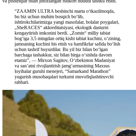
va pishiriqlar bilan jihozlangan fudkort hududi tashkil etildi.
“ZAAMIN ULTRA beshinchi marta o‘tkazilmoqda,
bu biz uchun muhim bosqich bo‘lib,
ishtirokchilarimizga yangi masofalar, bolalar poygalari,
„SheRACES“ akkreditatsiyasi, ekologik dasturni
kengaytirish imkonini berdi. „Zomin“ milliy tabiat
bog‘iga 3,5 mingdan ortiq kishi tabiat kuchini, o‘zining,
jamoaning kuchini his etish va hamfikrlar safida bo‘lish
uchun tashrif buyurdilar. Bu yil biz bilan bo‘lgan
barchaga tashakkur, siz bilan birga o‘sishda davom
etamiz”, — Mirxon Sagitov, O‘zbekiston Madaniyat
va san’atni rivojlantirish jamg‘armasining Maxsus
loyihalar guruhi menejeri, “Samarkand Marathon”
yugurish musobaqalari turkumi muvofiqlashtiruvchi
rahbari.