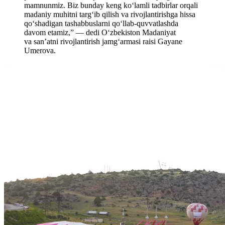
mamnunmiz. Biz bunday keng ko‘lamli tadbirlar orqali
madaniy muhitni targ‘ib qilish va rivojlantirishga hissa
qo‘shadigan tashabbuslarni qo‘llab-quvvatlashda
davom etamiz,” — dedi O‘zbekiston Madaniyat
va san’atni rivojlantirish jamg‘armasi raisi Gayane
Umerova.