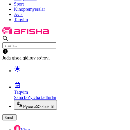
Sport
Kinopremyeralar
Avia
Taqvim
Juda qisqa qidiruv so‘rovi
Taqvim
Sana bo‘yicha tadbirlar
Русский
O‘zbek tili
Kirish
Kino