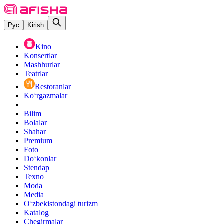
Рус
Kirish
Kino
Konsertlar
Mashhurlar
Teatrlar
Restoranlar
Ko‘rgazmalar
Bilim
Bolalar
Shahar
Premium
Foto
Do‘konlar
Stendap
Texno
Moda
Media
O‘zbekistondagi turizm
Katalog
Chegirmalar