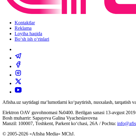
Kontaktlar
Reklama
Loyiha haqida
Bo‘sh ish o‘rinlari
Afisha.uz saytidagi ma‘lumotlarni ko‘paytirish, nusxalash, tarqatish
Elektron OAV guvohnomasi №0400. Berilgan sanasi 13-avgust 2019-
Bosh muharrir: Sapayeva Galina Vyacheslavovna
Manzil: 100007, Toshkent, Parkent ko‘chasi, 26А / Pochta:
info@afis
© 2005-2026 «Afisha Media» MChJ.