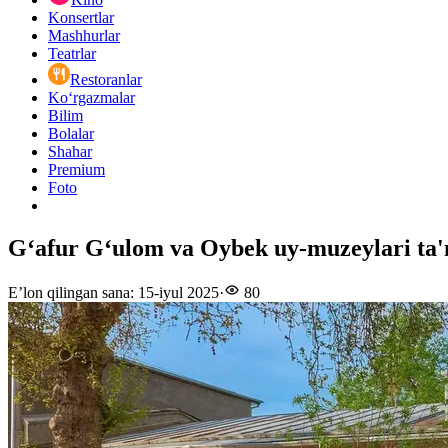
Konsertlar
Mashhurlar
Teatrlar
Restoranlar
Ko‘rgazmalar
Bilim
Bolalar
Shahar
Premium
Foto
G‘afur G‘ulom va Oybek uy-muzeylari ta'
E’lon qilingan sana
:
15-iyul 2025
·
80