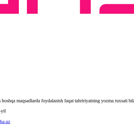
 va boshqa maqsadlarda foydalanish faqat tahririyatning yozma ruxsati 
yil
ha.uz