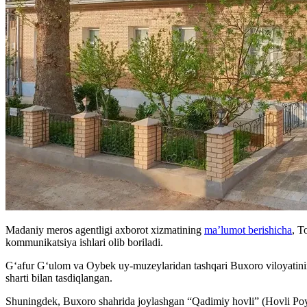
Madaniy meros agentligi axborot xizmatining
ma’lumot berishicha
, T
kommunikatsiya ishlari olib boriladi.
G‘afur G‘ulom va Oybek uy-muzeylaridan tashqari Buxoro viloyatinin
sharti bilan tasdiqlangan.
Shuningdek, Buxoro shahrida joylashgan “Qadimiy hovli” (Hovli Poyon)