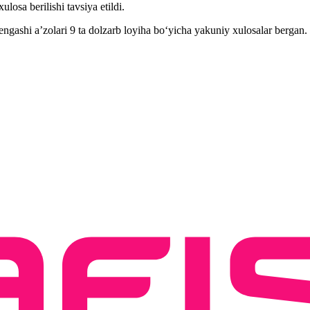
osa berilishi tavsiya etildi.
ngashi a’zolari 9 ta dolzarb loyiha bo‘yicha yakuniy xulosalar bergan.