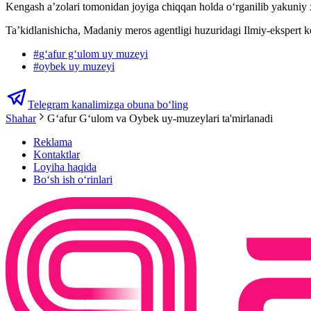
Kengash a’zolari tomonidan joyiga chiqqan holda o‘rganilib yakuniy xul
Ta’kidlanishicha, Madaniy meros agentligi huzuridagi Ilmiy-ekspert ke
#
gʻafur gʻulom uy muzeyi
#
oybek uy muzeyi
Telegram kanalimizga obuna bo‘ling
Shahar
G‘afur G‘ulom va Oybek uy-muzeylari ta'mirlanadi
Reklama
Kontaktlar
Loyiha haqida
Bo‘sh ish o‘rinlari