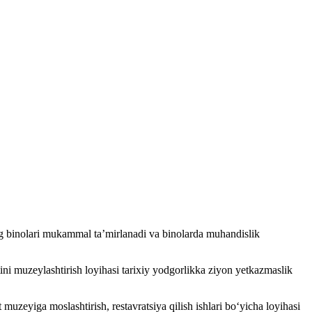
 binolari mukammal ta’mirlanadi va binolarda muhandislik
 muzeylashtirish loyihasi tarixiy yodgorlikka ziyon yetkazmaslik
eyiga moslashtirish, restavratsiya qilish ishlari bo‘yicha loyihasi