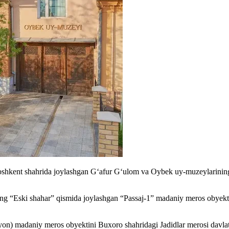
oshkent shahrida joylashgan G‘afur G‘ulom va Oybek uy-muzeylarining
g “Eski shahar” qismida joylashgan “Passaj-1” madaniy meros obyektini
 madaniy meros obyektini Buxoro shahridagi Jadidlar merosi davlat muz