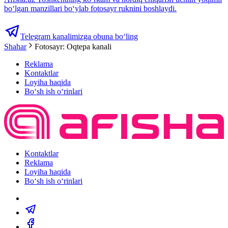
boʻlgan manzillari boʻylab fotosayr ruknini boshlaydi.
Telegram kanalimizga obuna bo‘ling
Shahar
Fotosayr: Oqtepa kanali
Reklama
Kontaktlar
Loyiha haqida
Bo‘sh ish o‘rinlari
Kontaktlar
Reklama
Loyiha haqida
Bo‘sh ish o‘rinlari