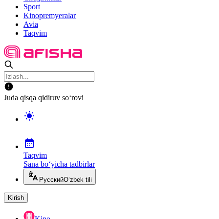
Sport
Kinopremyeralar
Avia
Taqvim
Juda qisqa qidiruv so‘rovi
Taqvim
Sana bo‘yicha tadbirlar
Русский
O‘zbek tili
Kirish
Kino