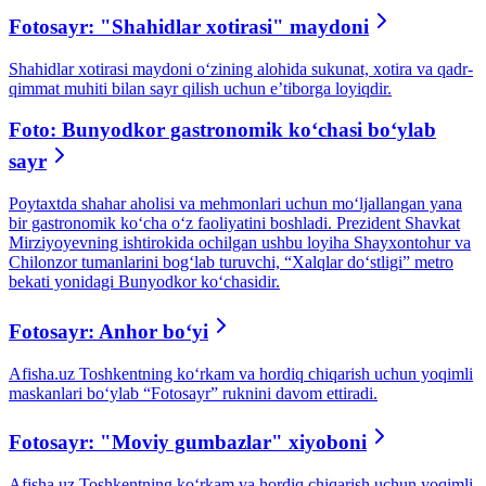
Fotosayr: "Shahidlar xotirasi" maydoni
Shahidlar xotirasi maydoni o‘zining alohida sukunat, xotira va qadr-
qimmat muhiti bilan sayr qilish uchun e’tiborga loyiqdir.
Foto: Bunyodkor gastronomik ko‘chasi boʻylab
sayr
Poytaxtda shahar aholisi va mehmonlari uchun mo‘ljallangan yana
bir gastronomik ko‘cha o‘z faoliyatini boshladi. Prezident Shavkat
Mirziyoyevning ishtirokida ochilgan ushbu loyiha Shayxontohur va
Chilonzor tumanlarini bog‘lab turuvchi, “Xalqlar do‘stligi” metro
bekati yonidagi Bunyodkor ko‘chasidir.
Fotosayr: Anhor boʻyi
Afisha.uz Toshkentning ko‘rkam va hordiq chiqarish uchun yoqimli
maskanlari bo‘ylab “Fotosayr” ruknini davom ettiradi.
Fotosayr: "Moviy gumbazlar" xiyoboni
Afisha.uz Toshkentning koʻrkam va hordiq chiqarish uchun yoqimli