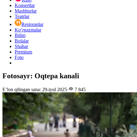
Konsertlar
Mashhurlar
Teatrlar
Restoranlar
Ko‘rgazmalar
Bilim
Bolalar
Shahar
Premium
Foto
Fotosayr: Oqtepa kanali
E’lon qilingan sana
:
29-iyul 2025
·
7 845