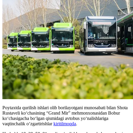
Poytaxtda qurilish ishlari olib borilayotgani munosabati bilan Shota
Rustaveli ko‘chasining “Grand Mir” mehmonxonasidan Bobur
ko‘chasigacha bo‘lgan qismidagi avtobus yo‘nalishlariga
vaqtinchalik o‘zgartirishlar
kiritilmoqda
.