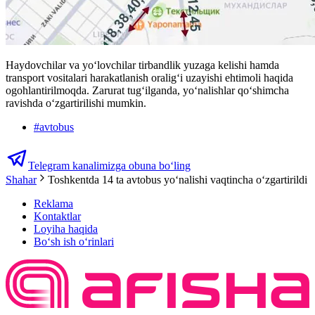
Haydovchilar va yo‘lovchilar tirbandlik yuzaga kelishi hamda
transport vositalari harakatlanish oralig‘i uzayishi ehtimoli haqida
ogohlantirilmoqda. Zarurat tug‘ilganda, yo‘nalishlar qo‘shimcha
ravishda o‘zgartirilishi mumkin.
#
avtobus
Telegram kanalimizga obuna bo‘ling
Shahar
Toshkentda 14 ta avtobus yoʻnalishi vaqtincha oʻzgartirildi
Reklama
Kontaktlar
Loyiha haqida
Bo‘sh ish o‘rinlari