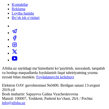
Kontaktlar
Reklama
Loyiha haqida
Bo‘sh ish o‘rinlari
Afisha.uz saytidagi ma‘lumotlarni ko‘paytirish, nusxalash, tarqatish
va boshqa maqsadlarda foydalanish faqat tahririyatning yozma
ruxsati bilan mumkin.
Foydalanuvchi kelishuvi
Elektron OAV guvohnomasi №0400. Berilgan sanasi 13-avgust
2019-yil
Bosh muharrir: Sapayeva Galina Vyacheslavovna
Manzil: 100007, Toshkent, Parkent ko‘chasi, 26А / Pochta:
info@afisha.uz