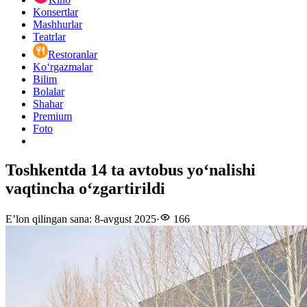
Konsertlar
Mashhurlar
Teatrlar
Restoranlar
Ko‘rgazmalar
Bilim
Bolalar
Shahar
Premium
Foto
Toshkentda 14 ta avtobus yoʻnalishi
vaqtincha oʻzgartirildi
E’lon qilingan sana
:
8-avgust 2025
·
166