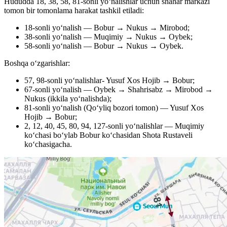
Hududda 18, 38, 58, 81-sonli yo‘nalishlar uchun shahar markazi
tomon bir tomonlama harakat tashkil etiladi:
18-sonli yo‘nalish — Bobur → Nukus → Mirobod;
38-sonli yo‘nalish — Muqimiy → Nukus → Oybek;
58-sonli yo‘nalish — Bobur → Nukus → Oybek.
Boshqa oʻzgarishlar:
57, 98-sonli yo‘nalishlar- Yusuf Xos Hojib → Bobur;
67-sonli yo‘nalish — Oybek → Shahrisabz → Mirobod →
Nukus (ikkila yo‘nalishda);
81-sonli yo‘nalish (Qo‘yliq bozori tomon) — Yusuf Xos
Hojib → Bobur;
2, 12, 40, 45, 80, 94, 127-sonli yo‘nalishlar — Muqimiy
ko‘chasi bo‘ylab Bobur koʻchasidan Shota Rustaveli
koʻchasigacha.