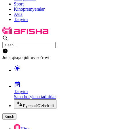
Sport
Kinopremyeralar
Avia
Taqvim
Juda qisqa qidiruv so‘rovi
Taqvim
Sana bo‘yicha tadbirlar
Русский
O‘zbek tili
Kirish
Kino