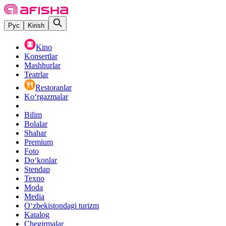
Рус
Kirish
Kino
Konsertlar
Mashhurlar
Teatrlar
Restoranlar
Ko‘rgazmalar
Bilim
Bolalar
Shahar
Premium
Foto
Do‘konlar
Stendap
Texno
Moda
Media
O‘zbekistondagi turizm
Katalog
Chegirmalar