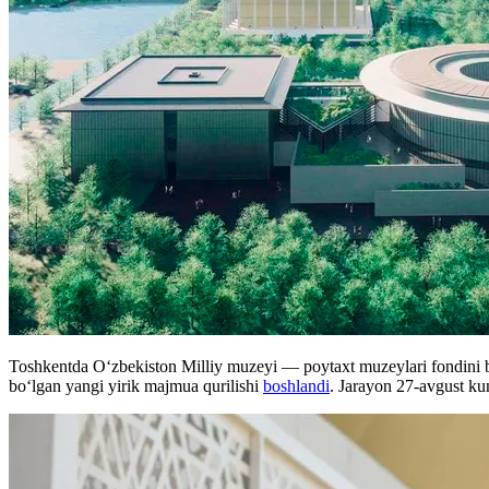
Toshkentda O‘zbekiston Milliy muzeyi — poytaxt muzeylari fondini bir
bo‘lgan yangi yirik majmua qurilishi
boshlandi
. Jarayon 27-avgust ku