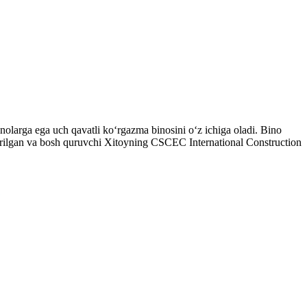
nolarga ega uch qavatli koʻrgazma binosini oʻz ichiga oladi. Bino
irilgan va bosh quruvchi Xitoyning CSCEC International Construction