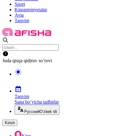
Sport
Kinopremyeralar
Avia
Taqvim
Juda qisqa qidiruv so‘rovi
Taqvim
Sana bo‘yicha tadbirlar
Русский
O‘zbek tili
Kirish
Kino