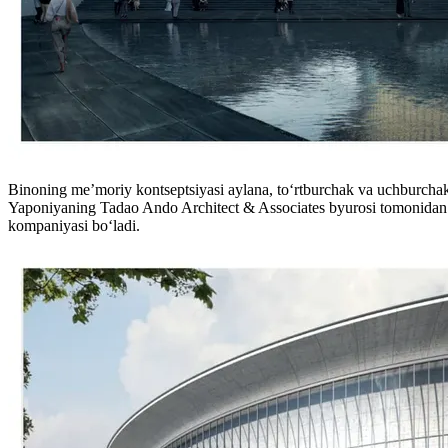
Binoning me’moriy kontseptsiyasi aylana, toʻrtburchak va uchburchak s
Yaponiyaning Tadao Ando Architect & Associates byurosi tomonidan G
kompaniyasi boʻladi.