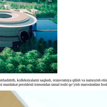
lashtirib, kolleksiyalarni saqlash, restavratsiya qilish va namoyish e
ni mamlakat prezidenti tomonidan tamal toshi qo‘yish marosimidan bos