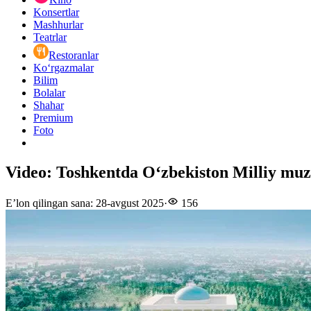
Konsertlar
Mashhurlar
Teatrlar
Restoranlar
Ko‘rgazmalar
Bilim
Bolalar
Shahar
Premium
Foto
Video: Toshkentda O‘zbekiston Milliy muze
E’lon qilingan sana
:
28-avgust 2025
·
156