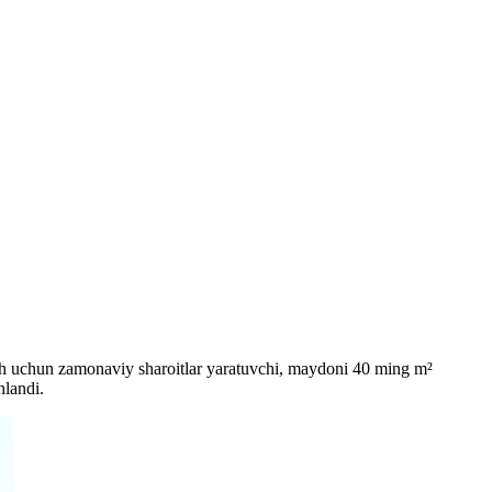
tish uchun zamonaviy sharoitlar yaratuvchi, maydoni 40 ming m²
hlandi.