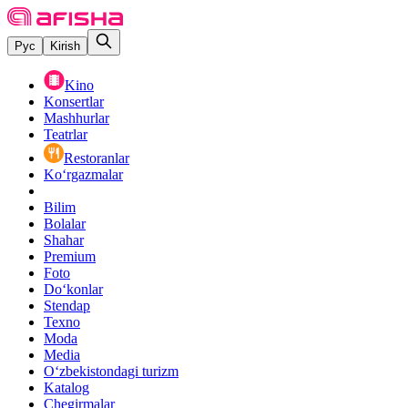
Рус
Kirish
Kino
Konsertlar
Mashhurlar
Teatrlar
Restoranlar
Ko‘rgazmalar
Bilim
Bolalar
Shahar
Premium
Foto
Do‘konlar
Stendap
Texno
Moda
Media
O‘zbekistondagi turizm
Katalog
Chegirmalar