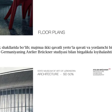
hakllarida boʻlib; majmua ikki qavatli yertoʻla qavati va yordamchi bi
ermaniyaning Atelier Brückner studiyasi bilan birgalikda loyihalasht