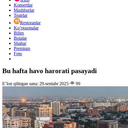
Konsertlar
Mashhurlar
Teatrlar
Restoranlar
Ko‘rgazmalar
Bilim
Bolalar
Shahar
Premium
Foto
Bu hafta havo harorati pasayadi
E’lon qilingan sana
:
29-sentabr 2025
·
99