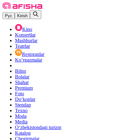
Рус
Kirish
Kino
Konsertlar
Mashhurlar
Teatrlar
Restoranlar
Ko‘rgazmalar
Bilim
Bolalar
Shahar
Premium
Foto
Do‘konlar
Stendap
Texno
Moda
Media
O‘zbekistondagi turizm
Katalog
Chegirmalar