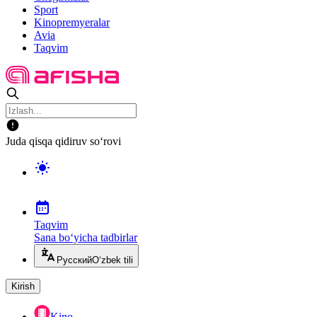
Sport
Kinopremyeralar
Avia
Taqvim
Juda qisqa qidiruv so‘rovi
Taqvim
Sana bo‘yicha tadbirlar
Русский
O‘zbek tili
Kirish
Kino