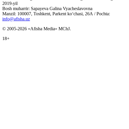
2019-yil
Bosh muharrir: Sapayeva Galina Vyacheslavovna
Manzil: 100007, Toshkent, Parkent ko‘chasi, 26А / Pochta:
info@afisha.uz
© 2005-2026 «Afisha Media» MChJ.
18+