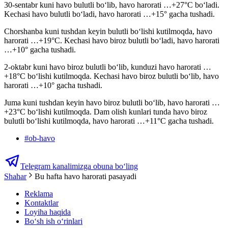
30-sentabr kuni havo bulutli bo‘lib, havo harorati …+27°C bo‘ladi.
Kechasi havo bulutli boʻladi, havo harorati …+15° gacha tushadi.
Chorshanba kuni tushdan keyin bulutli boʻlishi kutilmoqda, havo
harorati …+19°C. Kechasi havo biroz bulutli bo‘ladi, havo harorati
…+10° gacha tushadi.
2-oktabr kuni havo biroz bulutli bo‘lib, kunduzi havo harorati …
+18°C bo‘lishi kutilmoqda. Kechasi havo biroz bulutli bo‘lib, havo
harorati …+10° gacha tushadi.
Juma kuni tushdan keyin havo biroz bulutli bo‘lib, havo harorati …
+23°C bo‘lishi kutilmoqda. Dam olish kunlari tunda havo biroz
bulutli bo‘lishi kutilmoqda, havo harorati …+11°C gacha tushadi.
#
ob-havo
Telegram kanalimizga obuna bo‘ling
Shahar
Bu hafta havo harorati pasayadi
Reklama
Kontaktlar
Loyiha haqida
Bo‘sh ish o‘rinlari