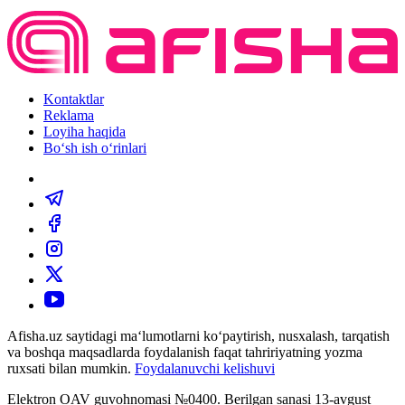
Kontaktlar
Reklama
Loyiha haqida
Bo‘sh ish o‘rinlari
Afisha.uz saytidagi ma‘lumotlarni ko‘paytirish, nusxalash, tarqatish
va boshqa maqsadlarda foydalanish faqat tahririyatning yozma
ruxsati bilan mumkin.
Foydalanuvchi kelishuvi
Elektron OAV guvohnomasi №0400. Berilgan sanasi 13-avgust