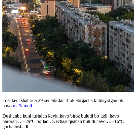
Toshkent shahrida 29-sentabrdan 3-oktabrgacha kutilayotgan ob-
havo
maʼlumoti
.
Dushanba kuni tushdan keyin havo biroz bulutli boʻladi, havo
harorati …+29°C boʻladi. Kechasi qisman bulutli havo …+16°C
gacha tushadi.