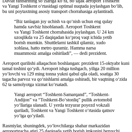
Davlat rahbarining soʻzlariga koʻra, boʻlajak aeroport Toshkent
va Yangi Toshkent oʻrtasidagi optimal nuqtada joylashgan boʻlib,
bu uni poytaxtning asosiy transport chorrahasiga aylantiradi.
“Biz tanlagan joy uchish va qo‘nish uchun eng qulay
hamda xavfsiz hisoblanadi. Aeroport Toshkent
va Yangi Toshkent chorrahasida joylashgan. U 24 km
uzoqlikda va 25 daqiqadan ko‘proq vaqt ichida yetib
borish mumkin. Shuttlelarni tashkil qilamiz, xudo
xohlasa, hatto metro quramiz. Hamma narsa
muammosiz amalga oshiriladi”, — dedi prezident.
Aeroport qurilishi allaqachon boshlangan: prezident 15-oktyabr kuni
tamal toshini qo‘ydi. Aeroport ishga tushgach, yiliga 20 million
yo‘lovchi va 129 ming tonna yukni qabul qila oladi, soatiga 30
tagacha parvoz va qo‘nishlarni amalga oshiradi, bir vaqtning o‘zida
62 ta samolyotga xizmat ko‘rsatadi.
Yangi aeroport “Toshkent-Samarqand”, “Toshkent-
Andijon” va “Toshkent-Bo‘stonliq” pullik avtomobil
yo‘llariga ulanadi. U yerda tezyurar poyezd vokzali
quriladi, Toshkent va Yangi Toshkent o‘rtasida qatnov
yo‘lga qo‘yiladi.
Rasmiylar, shuningdek, yo‘lovchilarga shahar markazidan
aeroportgacha atigi 25 daqiqada yetib borish imkonini beruvchi