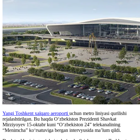
Yangi Toshkent xalqaro aeroporti
uchun metro liniyasi qurilishi
rejalashtirilgan. Bu haqda O‘zbekiston Prezidenti Shavkat
Mirziyoyev 15-oktabr kuni “O‘zbekiston 24” telekanalining
“Menimcha” ko‘rsatuviga bergan intervyusida ma’lum qildi.