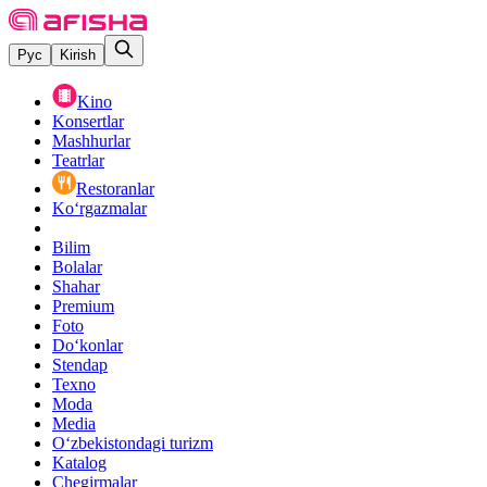
Рус
Kirish
Kino
Konsertlar
Mashhurlar
Teatrlar
Restoranlar
Ko‘rgazmalar
Bilim
Bolalar
Shahar
Premium
Foto
Do‘konlar
Stendap
Texno
Moda
Media
O‘zbekistondagi turizm
Katalog
Chegirmalar