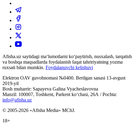
Afisha.uz saytidagi ma‘lumotlarni ko‘paytirish, nusxalash, tarqatish
va boshqa maqsadlarda foydalanish faqat tahririyatning yozma
ruxsati bilan mumkin.
Foydalanuvchi kelishuvi
Elektron OAV guvohnomasi №0400. Berilgan sanasi 13-avgust
2019-yil
Bosh muharrir: Sapayeva Galina Vyacheslavovna
Manzil: 100007, Toshkent, Parkent ko‘chasi, 26А / Pochta:
info@afisha.uz
© 2005-2026 «Afisha Media» MChJ.
18+