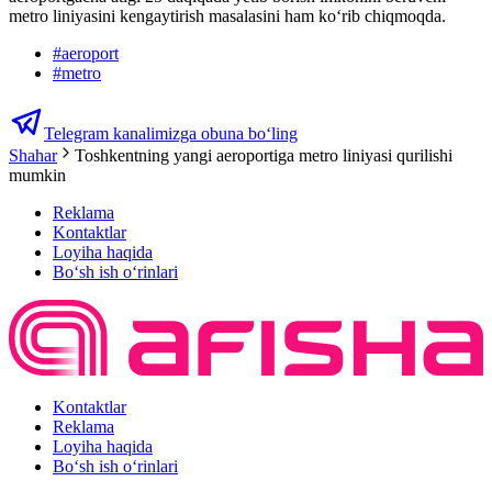
metro liniyasini kengaytirish masalasini ham ko‘rib chiqmoqda.
#
aeroport
#
metro
Telegram kanalimizga obuna bo‘ling
Shahar
Toshkentning yangi aeroportiga metro liniyasi qurilishi
mumkin
Reklama
Kontaktlar
Loyiha haqida
Bo‘sh ish o‘rinlari
Kontaktlar
Reklama
Loyiha haqida
Bo‘sh ish o‘rinlari