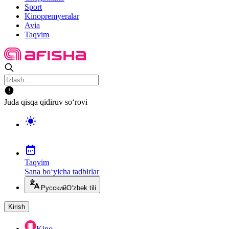
Sport
Kinopremyeralar
Avia
Taqvim
Juda qisqa qidiruv so‘rovi
Taqvim
Sana bo‘yicha tadbirlar
Русский
O‘zbek tili
Kirish
Kino