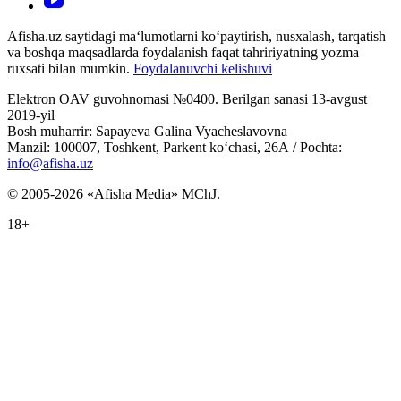
Afisha.uz saytidagi ma‘lumotlarni ko‘paytirish, nusxalash, tarqatish
va boshqa maqsadlarda foydalanish faqat tahririyatning yozma
ruxsati bilan mumkin.
Foydalanuvchi kelishuvi
Elektron OAV guvohnomasi №0400. Berilgan sanasi 13-avgust
2019-yil
Bosh muharrir: Sapayeva Galina Vyacheslavovna
Manzil: 100007, Toshkent, Parkent ko‘chasi, 26А / Pochta:
info@afisha.uz
© 2005-2026 «Afisha Media» MChJ.
18+