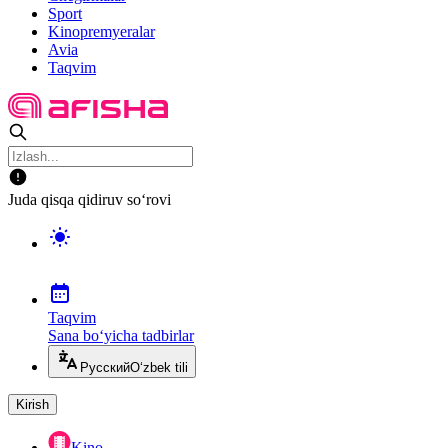
Sport
Kinopremyeralar
Avia
Taqvim
Juda qisqa qidiruv so‘rovi
Taqvim
Sana bo‘yicha tadbirlar
Русский
O‘zbek tili
Kirish
Kino