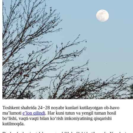
Toshkent shahrida 24−28 noyabr kunlari kutilayotgan ob-havo
ma’lumoti
e’lon qilindi
. Har kuni tutun va yengil tuman hosil
bo‘lishi, vaqti-vaqti bilan koʻrish imkoniyatining qisqarishi
kutilmoqda.