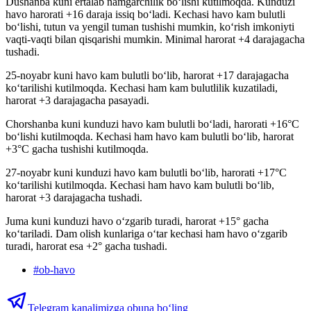
Dushanba kuni ertalab namgarchilik boʻlishi kutilmoqda. Kunduzi
havo harorati +16 daraja issiq bo‘ladi. Kechasi havo kam bulutli
bo‘lishi, tutun va yengil tuman tushishi mumkin, ko‘rish imkoniyti
vaqti-vaqti bilan qisqarishi mumkin. Minimal harorat +4 darajagacha
tushadi.
25-noyabr kuni havo kam bulutli bo‘lib, harorat +17 darajagacha
ko‘tarilishi kutilmoqda. Kechasi ham kam bulutlilik kuzatiladi,
harorat +3 darajagacha pasayadi.
Chorshanba kuni kunduzi havo kam bulutli boʻladi, harorati +16°C
bo‘lishi kutilmoqda. Kechasi ham havo kam bulutli bo‘lib, harorat
+3°C gacha tushishi kutilmoqda.
27-noyabr kuni kunduzi havo kam bulutli bo‘lib, harorati +17°C
koʻtarilishi kutilmoqda. Kechasi ham havo kam bulutli bo‘lib,
harorat +3 darajagacha tushadi.
Juma kuni kunduzi havo o‘zgarib turadi, harorat +15° gacha
ko‘tariladi. Dam olish kunlariga o‘tar kechasi ham havo o‘zgarib
turadi, harorat esa +2° gacha tushadi.
#
ob-havo
Telegram kanalimizga obuna bo‘ling