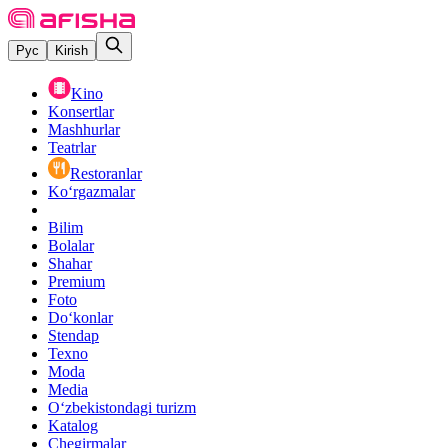
Рус
Kirish
Kino
Konsertlar
Mashhurlar
Teatrlar
Restoranlar
Ko‘rgazmalar
Bilim
Bolalar
Shahar
Premium
Foto
Do‘konlar
Stendap
Texno
Moda
Media
O‘zbekistondagi turizm
Katalog
Chegirmalar