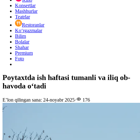
Konsertlar
Mashhurlar
Teatrlar
Restoranlar
Ko‘rgazmalar
Bilim
Bolalar
Shahar
Premium
Foto
Poytaxtda ish haftasi tumanli va iliq ob-
havoda oʻtadi
E’lon qilingan sana
:
24-noyabr 2025
·
176