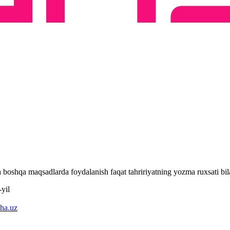
 va boshqa maqsadlarda foydalanish faqat tahririyatning yozma ruxsati 
yil
ha.uz