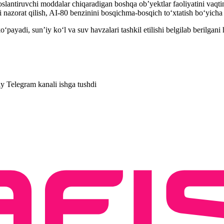
antiruvchi moddalar chiqaradigan boshqa obʼyektlar faoliyatini vaqtincha
hini nazorat qilish, AI-80 benzinini bosqichma-bosqich toʻxtatish boʻyich
ʻpayadi, sun’iy koʻl va suv havzalari tashkil etilishi belgilab berilgani
y Telegram kanali ishga tushdi