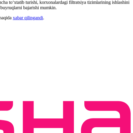
 toʻxtatib turishi, korxonalardagi filtratsiya tizimlarining ishlashini
a buyruqlarni bajarishi mumkin.
 haqida
xabar qilingandi
.