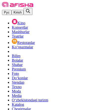
Рус
Kirish
Kino
Konsertlar
Mashhurlar
Teatrlar
Restoranlar
Ko‘rgazmalar
Bilim
Bolalar
Shahar
Premium
Foto
Do‘konlar
Stendap
Texno
Moda
Media
O‘zbekistondagi turizm
Katalog
Chegirmalar