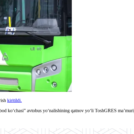
rish
kiritildi.
 ko‘chasi” avtobus yo‘nalishining qatnov yo‘li ToshGRES ma’muriy b