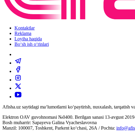
Kontaktlar
Reklama
Loyiha haqida
Bo‘sh ish o‘rinlari
Afisha.uz saytidagi ma‘lumotlarni ko‘paytirish, nusxalash, tarqatish
Elektron OAV guvohnomasi №0400. Berilgan sanasi 13-avgust 2019-
Bosh muharrir: Sapayeva Galina Vyacheslavovna
Manzil: 100007, Toshkent, Parkent ko‘chasi, 26А / Pochta:
info@afis