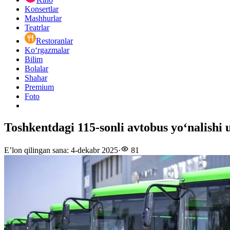
Konsertlar
Mashhurlar
Teatrlar
Restoranlar
Ko‘rgazmalar
Bilim
Bolalar
Shahar
Premium
Foto
Toshkentdagi 115-sonli avtobus yoʻnalishi u
E’lon qilingan sana
:
4-dekabr 2025
·
81