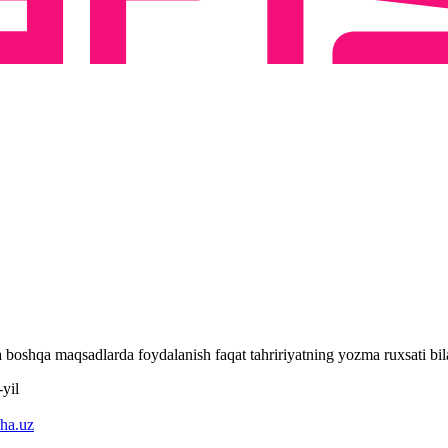
 va boshqa maqsadlarda foydalanish faqat tahririyatning yozma ruxsati 
yil
ha.uz