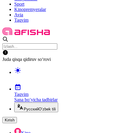
Sport
Kinopremyeralar
Avia
Taqvim
Juda qisqa qidiruv so‘rovi
Taqvim
Sana bo‘yicha tadbirlar
Русский
O‘zbek tili
Kirish
Kino