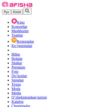
Рус
Kirish
Kino
Konsertlar
Mashhurlar
Teatrlar
Restoranlar
Ko‘rgazmalar
Bilim
Bolalar
Shahar
Premium
Foto
Do‘konlar
Stendap
Texno
Moda
Media
O‘zbekistondagi turizm
Katalog
Chegirmalar