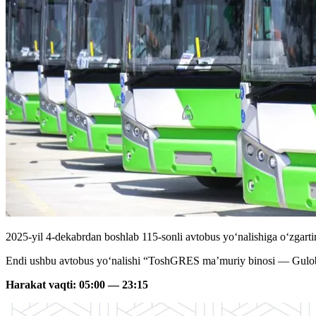
2025-yil 4-dekabrdan boshlab 115-sonli avtobus yoʻnalishiga oʻzgarti
Endi ushbu avtobus yoʻnalishi “ToshGRES ma’muriy binosi — Gulobod
Harakat vaqti: 05:00 — 23:15