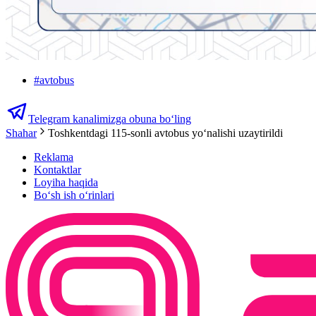
#
avtobus
Telegram kanalimizga obuna bo‘ling
Shahar
Toshkentdagi 115-sonli avtobus yoʻnalishi uzaytirildi
Reklama
Kontaktlar
Loyiha haqida
Bo‘sh ish o‘rinlari