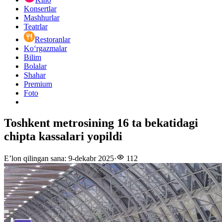
Konsertlar
Mashhurlar
Teatrlar
Restoranlar
Ko‘rgazmalar
Bilim
Bolalar
Shahar
Premium
Foto
Toshkent metrosining 16 ta bekatidagi
chipta kassalari yopildi
E’lon qilingan sana
:
9-dekabr 2025
·
112