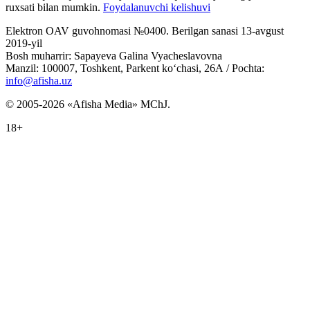
ruxsati bilan mumkin.
Foydalanuvchi kelishuvi
Elektron OAV guvohnomasi №0400. Berilgan sanasi 13-avgust
2019-yil
Bosh muharrir: Sapayeva Galina Vyacheslavovna
Manzil: 100007, Toshkent, Parkent ko‘chasi, 26А / Pochta:
info@afisha.uz
© 2005-2026 «Afisha Media» MChJ.
18+