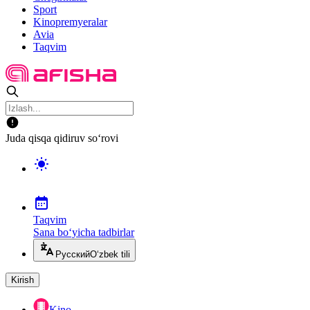
Sport
Kinopremyeralar
Avia
Taqvim
Juda qisqa qidiruv so‘rovi
Taqvim
Sana bo‘yicha tadbirlar
Русский
O‘zbek tili
Kirish
Kino