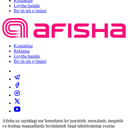
Kontaktlar
Loyiha haqida
Bo‘sh ish o‘rinlari
Kontaktlar
Reklama
Loyiha haqida
Bo‘sh ish o‘rinlari
Afisha.uz saytidagi ma‘lumotlarni ko‘paytirish, nusxalash, tarqatish
va boshqa maqsadlarda foydalanish faqat tahririyatning yozma