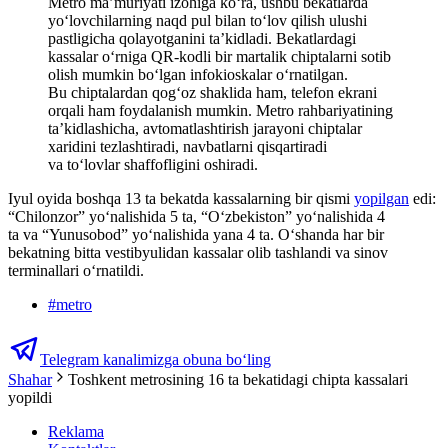
Metro ma’muriyati izohiga koʻra, ushbu bekatlarda
yo‘lovchilarning naqd pul bilan to‘lov qilish ulushi
pastligicha qolayotganini ta’kidladi. Bekatlardagi
kassalar o‘rniga QR-kodli bir martalik chiptalarni sotib
olish mumkin bo‘lgan infokioskalar o‘rnatilgan.
Bu chiptalardan qog‘oz shaklida ham, telefon ekrani
orqali ham foydalanish mumkin. Metro rahbariyatining
ta’kidlashicha, avtomatlashtirish jarayoni chiptalar
xaridini tezlashtiradi, navbatlarni qisqartiradi
va to‘lovlar shaffofligini oshiradi.
Iyul oyida boshqa 13 ta bekatda kassalarning bir qismi
yopilgan
edi:
“Chilonzor” yo‘nalishida 5 ta, “O‘zbekiston” yo‘nalishida 4
ta va “Yunusobod” yo‘nalishida yana 4 ta. O‘shanda har bir
bekatning bitta vestibyulidan kassalar olib tashlandi va sinov
terminallari o‘rnatildi.
#
metro
Telegram kanalimizga obuna bo‘ling
Shahar
Toshkent metrosining 16 ta bekatidagi chipta kassalari
yopildi
Reklama