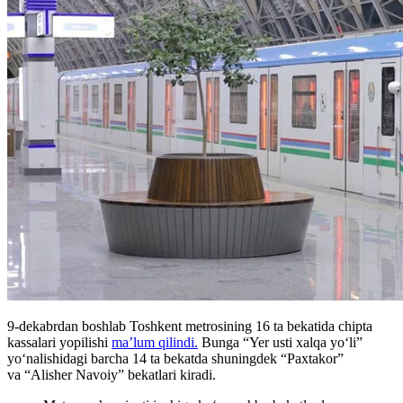
9-dekabrdan boshlab Toshkent metrosining 16 ta bekatida chipta
kassalari yopilishi
ma’lum qilindi.
Bunga
“Yer usti xalqa yoʻli”
yoʻnalishidagi barcha 14 ta bekatda shuningdek “Paxtakor”
va “Alisher Navoiy” bekatlari kiradi.