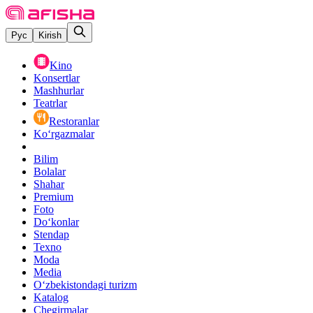
Рус
Kirish
Kino
Konsertlar
Mashhurlar
Teatrlar
Restoranlar
Ko‘rgazmalar
Bilim
Bolalar
Shahar
Premium
Foto
Do‘konlar
Stendap
Texno
Moda
Media
O‘zbekistondagi turizm
Katalog
Chegirmalar