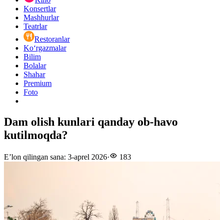
Konsertlar
Mashhurlar
Teatrlar
Restoranlar
Ko‘rgazmalar
Bilim
Bolalar
Shahar
Premium
Foto
Dam olish kunlari qanday ob-havo
kutilmoqda?
E’lon qilingan sana
:
3-aprel 2026
·
183