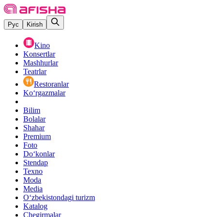
Рус
Kirish
Kino
Konsertlar
Mashhurlar
Teatrlar
Restoranlar
Ko‘rgazmalar
Bilim
Bolalar
Shahar
Premium
Foto
Do‘konlar
Stendap
Texno
Moda
Media
O‘zbekistondagi turizm
Katalog
Chegirmalar