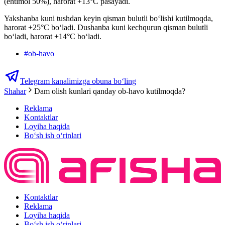
(ehtimol 50%), harorat +13°C pasayadi.
Yakshanba kuni tushdan keyin qisman bulutli boʻlishi kutilmoqda,
harorat +25°C boʻladi. Dushanba kuni kechqurun qisman bulutli
boʻladi, harorat +14°C boʻladi.
#
ob-havo
Telegram kanalimizga obuna bo‘ling
Shahar
Dam olish kunlari qanday ob-havo kutilmoqda?
Reklama
Kontaktlar
Loyiha haqida
Bo‘sh ish o‘rinlari
Kontaktlar
Reklama
Loyiha haqida
Bo‘sh ish o‘rinlari