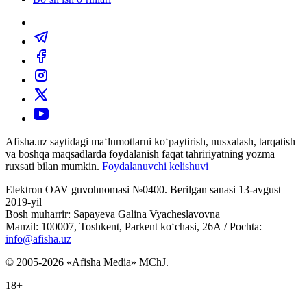
Afisha.uz saytidagi ma‘lumotlarni ko‘paytirish, nusxalash, tarqatish
va boshqa maqsadlarda foydalanish faqat tahririyatning yozma
ruxsati bilan mumkin.
Foydalanuvchi kelishuvi
Elektron OAV guvohnomasi №0400. Berilgan sanasi 13-avgust
2019-yil
Bosh muharrir: Sapayeva Galina Vyacheslavovna
Manzil: 100007, Toshkent, Parkent ko‘chasi, 26А / Pochta:
info@afisha.uz
© 2005-2026 «Afisha Media» MChJ.
18+