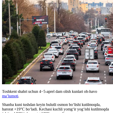
Toshkent shahri uchun 4−5-aprel dam olish kunlari ob-havo
ma’lumoti
.
Shanba kuni tushdan keyin bulutli osmon boʻlishi kutilmoqda,
harorat +19°C boʻladi. Kechasi kuchli yomgʻir yogʻishi kutilmoqda