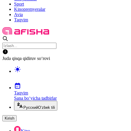
Sport
Kinopremyeralar
Avia
Taqvim
Juda qisqa qidiruv so‘rovi
Taqvim
Sana bo‘yicha tadbirlar
Русский
O‘zbek tili
Kirish
Kino