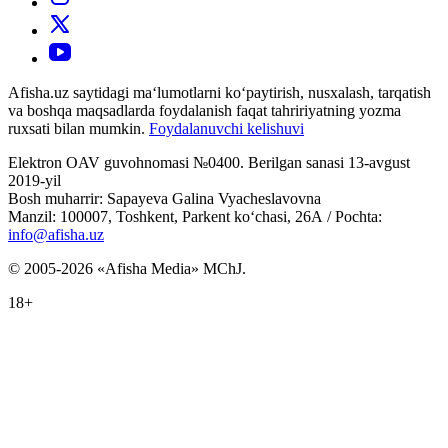
Afisha.uz saytidagi ma‘lumotlarni ko‘paytirish, nusxalash, tarqatish
va boshqa maqsadlarda foydalanish faqat tahririyatning yozma
ruxsati bilan mumkin.
Foydalanuvchi kelishuvi
Elektron OAV guvohnomasi №0400. Berilgan sanasi 13-avgust
2019-yil
Bosh muharrir: Sapayeva Galina Vyacheslavovna
Manzil: 100007, Toshkent, Parkent ko‘chasi, 26А / Pochta:
info@afisha.uz
© 2005-2026 «Afisha Media» MChJ.
18+