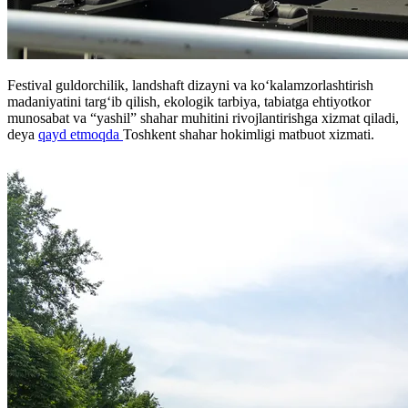
Festival guldorchilik, landshaft dizayni va ko‘kalamzorlashtirish
madaniyatini targ‘ib qilish, ekologik tarbiya, tabiatga ehtiyotkor
munosabat va “yashil” shahar muhitini rivojlantirishga xizmat qiladi,
deya
qayd etmoqda
Toshkent shahar hokimligi matbuot xizmati.