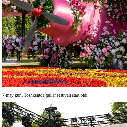
7-may kuni Toshkentda gullar festivali start oldi.