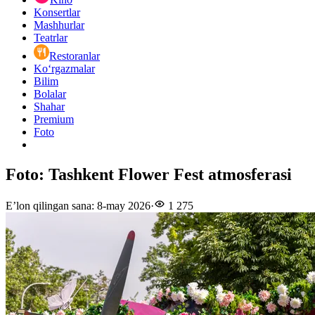
Konsertlar
Mashhurlar
Teatrlar
Restoranlar
Ko‘rgazmalar
Bilim
Bolalar
Shahar
Premium
Foto
Foto: Tashkent Flower Fest atmosferasi
E’lon qilingan sana
:
8-may 2026
·
1 275