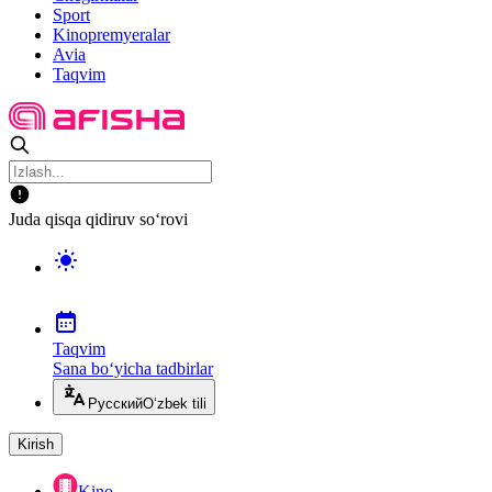
Sport
Kinopremyeralar
Avia
Taqvim
Juda qisqa qidiruv so‘rovi
Taqvim
Sana bo‘yicha tadbirlar
Русский
O‘zbek tili
Kirish
Kino