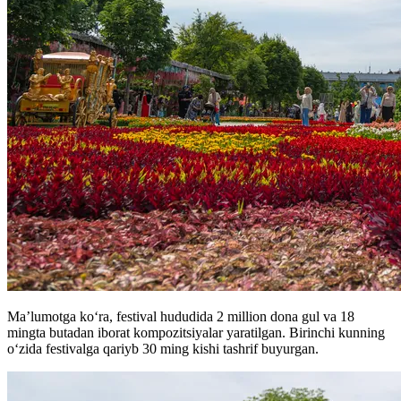
Ma’lumotga koʻra, festival hududida 2 million dona gul va 18
mingta butadan iborat kompozitsiyalar yaratilgan. Birinchi kunning
o‘zida festivalga qariyb 30 ming kishi tashrif buyurgan.