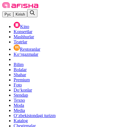
Рус
Kirish
Kino
Konsertlar
Mashhurlar
Teatrlar
Restoranlar
Ko‘rgazmalar
Bilim
Bolalar
Shahar
Premium
Foto
Do‘konlar
Stendap
Texno
Moda
Media
O‘zbekistondagi turizm
Katalog
Chegirmalar