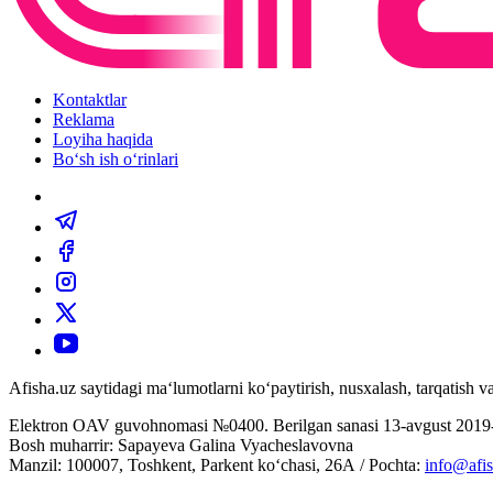
Kontaktlar
Reklama
Loyiha haqida
Bo‘sh ish o‘rinlari
Afisha.uz saytidagi ma‘lumotlarni ko‘paytirish, nusxalash, tarqatish
Elektron OAV guvohnomasi №0400. Berilgan sanasi 13-avgust 2019-
Bosh muharrir: Sapayeva Galina Vyacheslavovna
Manzil: 100007, Toshkent, Parkent ko‘chasi, 26А / Pochta:
info@afis