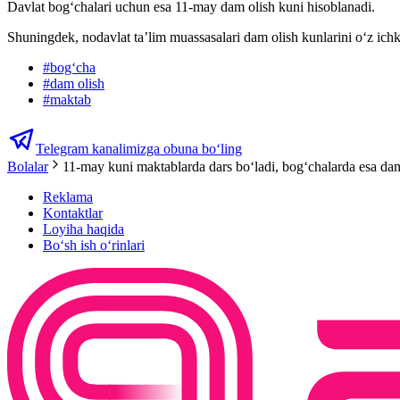
Davlat bogʻchalari uchun esa 11-may dam olish kuni hisoblanadi.
Shuningdek, nodavlat ta’lim muassasalari dam olish kunlarini o‘z ichk
#
bogʻcha
#
dam olish
#
maktab
Telegram kanalimizga obuna bo‘ling
Bolalar
11-may kuni maktablarda dars boʻladi, bog‘chalarda esa dam
Reklama
Kontaktlar
Loyiha haqida
Bo‘sh ish o‘rinlari