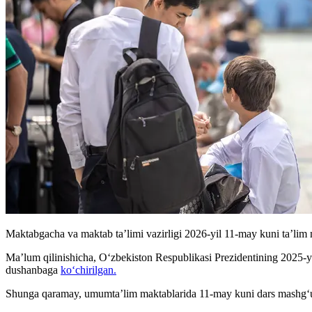
Maktabgacha va maktab ta’limi vazirligi 2026-yil 11-may kuni ta’lim mu
Ma’lum qilinishicha, O‘zbekiston Respublikasi Prezidentining 2025-y
dushanbaga
ko‘chirilgan.
Shunga qaramay, umumta’lim maktablarida 11-may kuni dars mashg‘ulotla