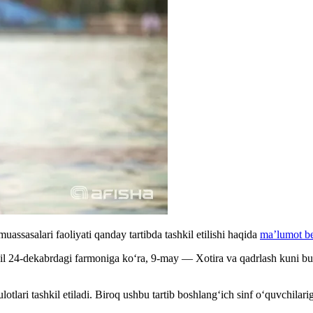
assasalari faoliyati qanday tartibda tashkil etilishi haqida
ma’lumot be
il 24-dekabrdagi farmoniga ko‘ra, 9-may — Xotira va qadrlash kuni bu 
ri tashkil etiladi. Biroq ushbu tartib boshlang‘ich sinf o‘quvchilariga