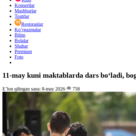
Konsertlar
Mashhurlar
Teatrlar
Restoranlar
Ko‘rgazmalar
Bilim
Bolalar
Shahar
Premium
Foto
11-may kuni maktablarda dars boʻladi, bog
E’lon qilingan sana
:
8-may 2026
·
758