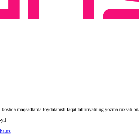
 va boshqa maqsadlarda foydalanish faqat tahririyatning yozma ruxsati 
yil
ha.uz