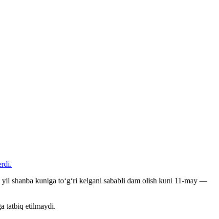
rdi.
yil shanba kuniga to‘g‘ri kelgani sababli dam olish kuni 11-may —
 tatbiq etilmaydi.