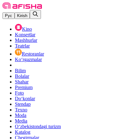
Рус
Kirish
Kino
Konsertlar
Mashhurlar
Teatrlar
Restoranlar
Ko‘rgazmalar
Bilim
Bolalar
Shahar
Premium
Foto
Do‘konlar
Stendap
Texno
Moda
Media
O‘zbekistondagi turizm
Katalog
Chegirmalar