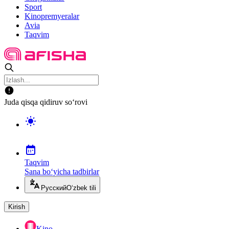
Sport
Kinopremyeralar
Avia
Taqvim
Juda qisqa qidiruv so‘rovi
Taqvim
Sana bo‘yicha tadbirlar
Русский
O‘zbek tili
Kirish
Kino