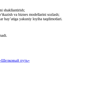
i shakllantirish;
oʻtkazish va biznes modellarini sozlash;
 hay’atiga yakuniy loyiha taqdimotlari.
nadi.
 «Шелковый путь»