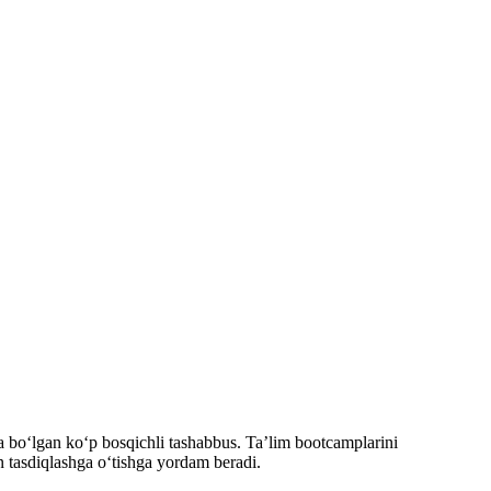
a boʻlgan koʻp bosqichli tashabbus. Ta’lim bootcamplarini
n tasdiqlashga oʻtishga yordam beradi.