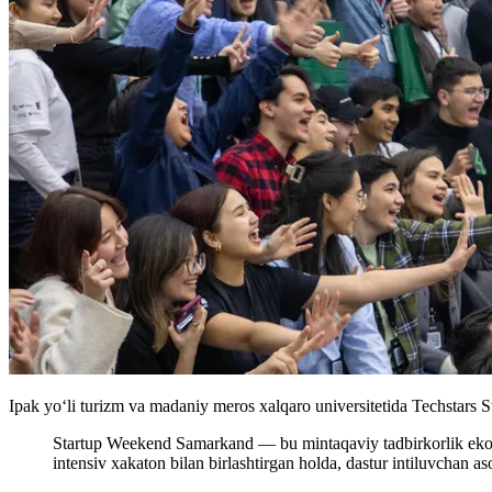
Ipak yo‘li turizm va madaniy meros xalqaro universitetida Techstars S
Startup Weekend Samarkand — bu mintaqaviy tadbirkorlik ekotizi
intensiv xakaton bilan birlashtirgan holda, dastur intiluvchan 