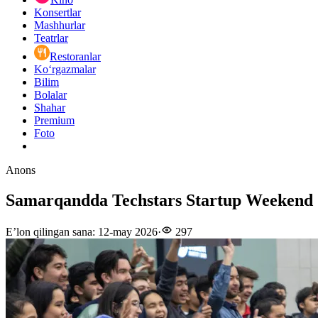
Konsertlar
Mashhurlar
Teatrlar
Restoranlar
Ko‘rgazmalar
Bilim
Bolalar
Shahar
Premium
Foto
Anons
Samarqandda Techstars Startup Weekend
E’lon qilingan sana
:
12-may 2026
·
297