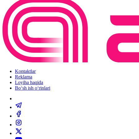
Kontaktlar
Reklama
Loyiha haqida
Bo‘sh ish o‘rinlari