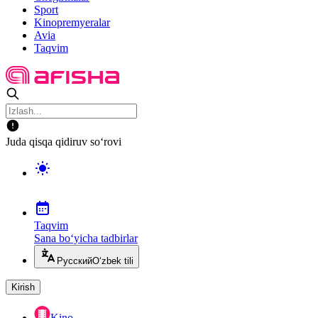
Sport
Kinopremyeralar
Avia
Taqvim
Juda qisqa qidiruv so‘rovi
Taqvim
Sana bo‘yicha tadbirlar
Русский
O‘zbek tili
Kirish
Kino