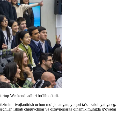
tartup Weekend tadbiri boʻlib oʻtadi.
mini rivojlantirish uchun moʻljallangan, yuqori ta’sir salohiyatiga eg
asoschilar, ishlab chiquvchilar va dizaynerlarga dinamik muhitda gʻoyada