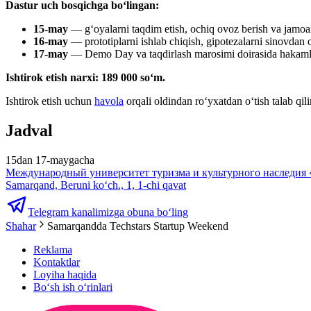
Dastur uch bosqichga boʻlingan:
15-may
— gʻoyalarni taqdim etish, ochiq ovoz berish va jamoan
16-may
— prototiplarni ishlab chiqish, gipotezalarni sinovdan 
17-may
— Demo Day va taqdirlash marosimi doirasida hakamlar
Ishtirok etish narxi: 189 000 soʻm.
Ishtirok etish uchun
havola
orqali oldindan roʻyxatdan oʻtish talab qili
Jadval
15dan 17-maygacha
Международный университет туризма и культурного наследия
Samarqand, Beruni ko‘ch., 1, 1-chi qavat
Telegram kanalimizga obuna bo‘ling
Shahar
Samarqandda Techstars Startup Weekend
Reklama
Kontaktlar
Loyiha haqida
Bo‘sh ish o‘rinlari