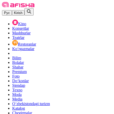
Рус
Kirish
Kino
Konsertlar
Mashhurlar
Teatrlar
Restoranlar
Ko‘rgazmalar
Bilim
Bolalar
Shahar
Premium
Foto
Do‘konlar
Stendap
Texno
Moda
Media
O‘zbekistondagi turizm
Katalog
Chegirmalar