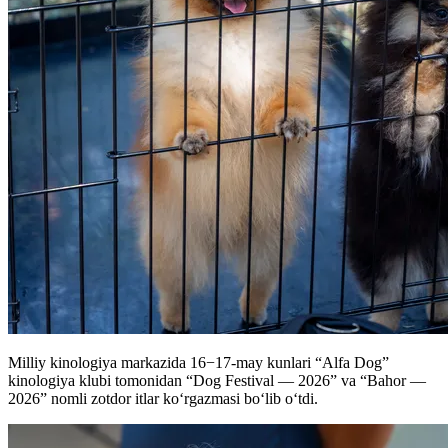
Milliy kinologiya markazida 16−17-may kunlari “Alfa Dog”
kinologiya klubi tomonidan “Dog Festival — 2026” va “Bahor —
2026” nomli zotdor itlar ko‘rgazmasi bo‘lib o‘tdi.