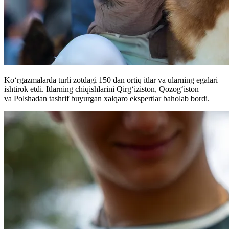
Ko‘rgazmalarda turli zotdagi 150 dan ortiq itlar va ularning egalari
ishtirok etdi. Itlarning chiqishlarini Qirg‘iziston, Qozog‘iston
va Polshadan tashrif buyurgan xalqaro ekspertlar baholab bordi.