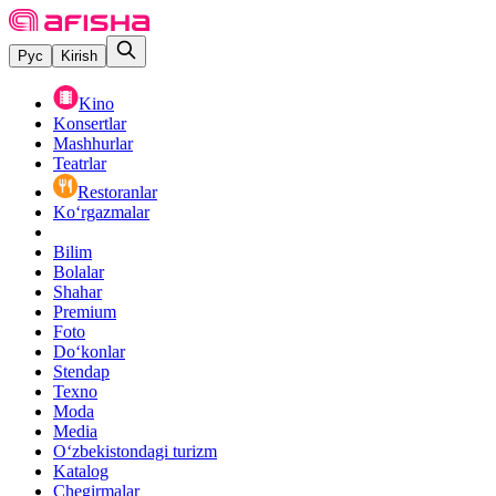
Рус
Kirish
Kino
Konsertlar
Mashhurlar
Teatrlar
Restoranlar
Ko‘rgazmalar
Bilim
Bolalar
Shahar
Premium
Foto
Do‘konlar
Stendap
Texno
Moda
Media
O‘zbekistondagi turizm
Katalog
Chegirmalar