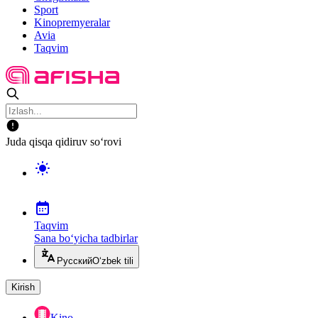
Sport
Kinopremyeralar
Avia
Taqvim
Juda qisqa qidiruv so‘rovi
Taqvim
Sana bo‘yicha tadbirlar
Русский
O‘zbek tili
Kirish
Kino