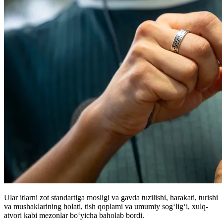
Ular itlarni zot standartiga mosligi va gavda tuzilishi, harakati, turishi
va mushaklarining holati, tish qoplami va umumiy sog‘lig‘i, xulq-
atvori kabi mezonlar bo‘yicha baholab bordi.