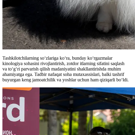
Tashkilotchilarning so‘zlariga ko‘ra, bunday ko‘rgazmalar
kinologiya sohasini rivojlantirish, zotdor itlarning sifatini saqlash
va to‘g‘ri parvarish qilish madaniyatini shakllantirishda muhim
ahamiyatga ega. Tadbir nafaqat soha mutaxassislari, balki tashrif
buyurgan keng jamoatchilik va yoshlar uchun ham qiziqarli bo‘ldi.