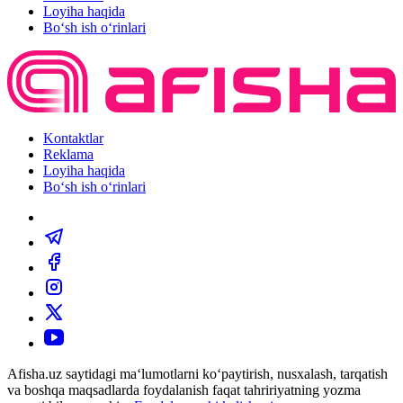
Loyiha haqida
Bo‘sh ish o‘rinlari
Kontaktlar
Reklama
Loyiha haqida
Bo‘sh ish o‘rinlari
Afisha.uz saytidagi ma‘lumotlarni ko‘paytirish, nusxalash, tarqatish
va boshqa maqsadlarda foydalanish faqat tahririyatning yozma