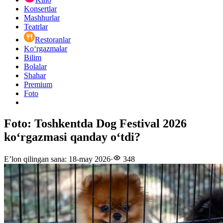
Konsertlar
Mashhurlar
Teatrlar
Restoranlar
Ko‘rgazmalar
Bilim
Bolalar
Shahar
Premium
Foto
Foto: Toshkentda Dog Festival 2026
ko‘rgazmasi qanday o‘tdi?
E’lon qilingan sana
:
18-may 2026
·
348