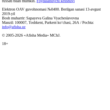
ruxsati bilan mumkin.
Foydalanuvchi kelishuvi
Elektron OAV guvohnomasi №0400. Berilgan sanasi 13-avgust
2019-yil
Bosh muharrir: Sapayeva Galina Vyacheslavovna
Manzil: 100007, Toshkent, Parkent ko‘chasi, 26А / Pochta:
info@afisha.uz
© 2005-2026 «Afisha Media» MChJ.
18+