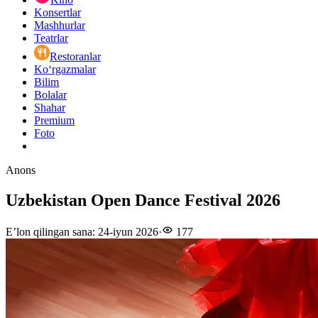
Konsertlar
Mashhurlar
Teatrlar
Restoranlar
Ko‘rgazmalar
Bilim
Bolalar
Shahar
Premium
Foto
Anons
Uzbekistan Open Dance Festival 2026
E’lon qilingan sana
:
24-iyun 2026
·
177