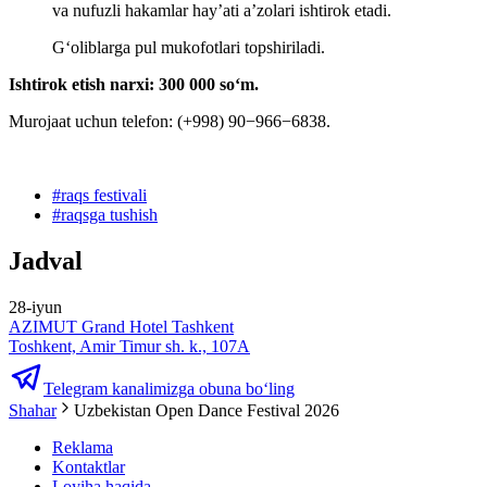
va nufuzli hakamlar hay’ati a’zolari ishtirok etadi.
Gʻoliblarga pul mukofotlari topshiriladi.
Ishtirok etish narxi: 300 000 soʻm.
Murojaat uchun telefon: (+998) 90−966−6838.
#
raqs festivali
#
raqsga tushish
Jadval
28-iyun
AZIMUT Grand Hotel Tashkent
Toshkent, Amir Timur sh. k., 107А
Telegram kanalimizga obuna bo‘ling
Shahar
Uzbekistan Open Dance Festival 2026
Reklama
Kontaktlar
Loyiha haqida