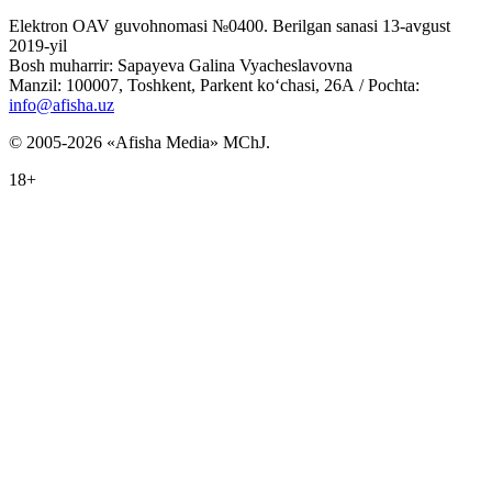
Elektron OAV guvohnomasi №0400. Berilgan sanasi 13-avgust
2019-yil
Bosh muharrir: Sapayeva Galina Vyacheslavovna
Manzil: 100007, Toshkent, Parkent ko‘chasi, 26А / Pochta:
info@afisha.uz
© 2005-2026 «Afisha Media» MChJ.
18+