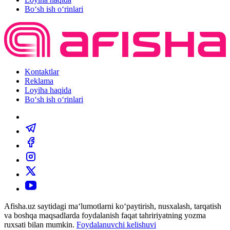
Bo‘sh ish o‘rinlari
Kontaktlar
Reklama
Loyiha haqida
Bo‘sh ish o‘rinlari
Afisha.uz saytidagi ma‘lumotlarni ko‘paytirish, nusxalash, tarqatish
va boshqa maqsadlarda foydalanish faqat tahririyatning yozma
ruxsati bilan mumkin.
Foydalanuvchi kelishuvi