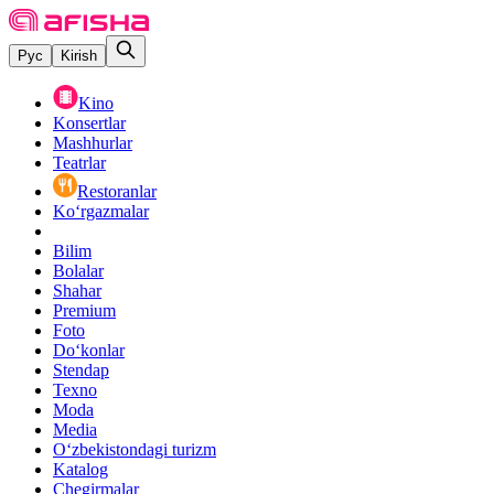
Рус
Kirish
Kino
Konsertlar
Mashhurlar
Teatrlar
Restoranlar
Ko‘rgazmalar
Bilim
Bolalar
Shahar
Premium
Foto
Do‘konlar
Stendap
Texno
Moda
Media
O‘zbekistondagi turizm
Katalog
Chegirmalar