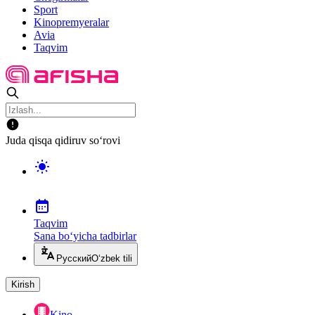
Sport
Kinopremyeralar
Avia
Taqvim
Juda qisqa qidiruv so‘rovi
Taqvim
Sana bo‘yicha tadbirlar
Русский
O‘zbek tili
Kirish
Kino