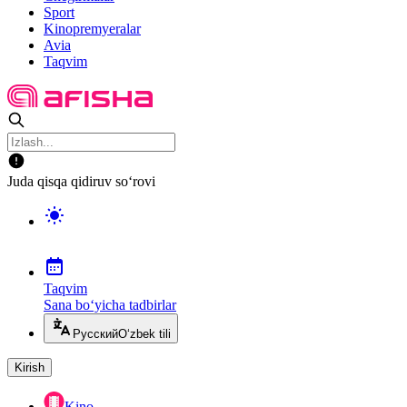
Sport
Kinopremyeralar
Avia
Taqvim
Juda qisqa qidiruv so‘rovi
Taqvim
Sana bo‘yicha tadbirlar
Русский
O‘zbek tili
Kirish
Kino