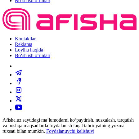
Bo‘sh ish o‘rinlari
Kontaktlar
Reklama
Loyiha haqida
Bo‘sh ish o‘rinlari
Afisha.uz saytidagi ma‘lumotlarni ko‘paytirish, nusxalash, tarqatish
va boshqa maqsadlarda foydalanish faqat tahririyatning yozma
ruxsati bilan mumkin.
Foydalanuvchi kelishuvi