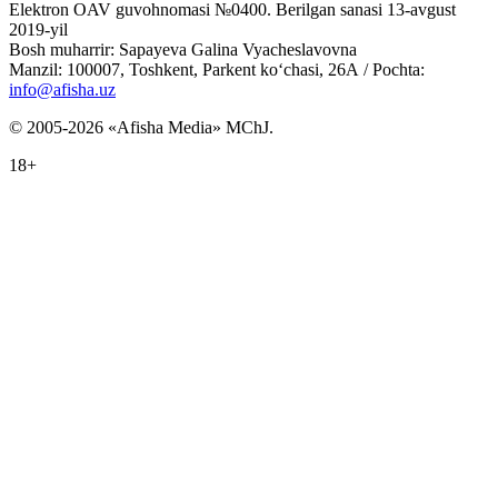
Elektron OAV guvohnomasi №0400. Berilgan sanasi 13-avgust
2019-yil
Bosh muharrir: Sapayeva Galina Vyacheslavovna
Manzil: 100007, Toshkent, Parkent ko‘chasi, 26А / Pochta:
info@afisha.uz
© 2005-2026 «Afisha Media» MChJ.
18+