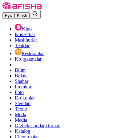
Рус
Kirish
Kino
Konsertlar
Mashhurlar
Teatrlar
Restoranlar
Ko‘rgazmalar
Bilim
Bolalar
Shahar
Premium
Foto
Do‘konlar
Stendap
Texno
Moda
Media
O‘zbekistondagi turizm
Katalog
Chegirmalar