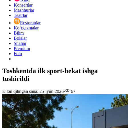
Konsertlar
Mashhurlar
Teatrlar
Restoranlar
Ko‘rgazmalar
Bilim
Bolalar
Shahar
Premium
Foto
Toshkentda ilk sport-bekat ishga
tushirildi
E’lon qilingan sana
:
25-iyun 2026
·
67