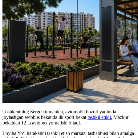
Toshkentning Sergeli tumanida, avtomobil bozori yaqinida
joylashgan avtobus bekatida ilk sport-bekat
tashkil etildi.
Mazkur
bekatdan 12 ta avtobus yo‘nalishi o‘tadi.
Loyiha Yo‘l harakatini tashkil etish markazi tashabbusi bilan amalga