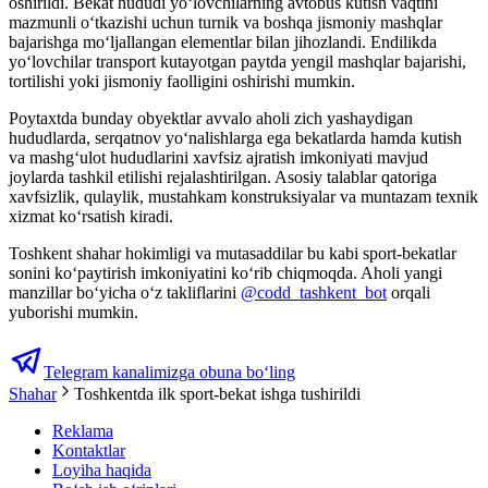
oshirildi. Bekat hududi yo‘lovchilarning avtobus kutish vaqtini
mazmunli o‘tkazishi uchun turnik va boshqa jismoniy mashqlar
bajarishga mo‘ljallangan elementlar bilan jihozlandi. Endilikda
yo‘lovchilar transport kutayotgan paytda yengil mashqlar bajarishi,
tortilishi yoki jismoniy faolligini oshirishi mumkin.
Poytaxtda bunday obyektlar avvalo aholi zich yashaydigan
hududlarda, serqatnov yo‘nalishlarga ega bekatlarda hamda kutish
va mashg‘ulot hududlarini xavfsiz ajratish imkoniyati mavjud
joylarda tashkil etilishi rejalashtirilgan. Asosiy talablar qatoriga
xavfsizlik, qulaylik, mustahkam konstruksiyalar va muntazam texnik
xizmat ko‘rsatish kiradi.
Toshkent shahar hokimligi va mutasaddilar bu kabi sport-bekatlar
sonini ko‘paytirish imkoniyatini ko‘rib chiqmoqda. Aholi yangi
manzillar bo‘yicha o‘z takliflarini
@codd_tashkent_bot
orqali
yuborishi mumkin.
Telegram kanalimizga obuna bo‘ling
Shahar
Toshkentda ilk sport-bekat ishga tushirildi
Reklama
Kontaktlar
Loyiha haqida