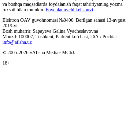
va boshqa maqsadlarda foydalanish faqat tahririyatning yozma
ruxsati bilan mumkin.
Foydalanuvchi kelishuvi
Elektron OAV guvohnomasi №0400. Berilgan sanasi 13-avgust
2019-yil
Bosh muharrir: Sapayeva Galina Vyacheslavovna
Manzil: 100007, Toshkent, Parkent ko‘chasi, 26А / Pochta:
info@afisha.uz
© 2005-2026 «Afisha Media» MChJ.
18+