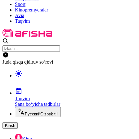
Sport
Kinopremyeralar
Avia
Taqvim
Juda qisqa qidiruv so‘rovi
Taqvim
Sana bo‘yicha tadbirlar
Русский
O‘zbek tili
Kirish
Kino