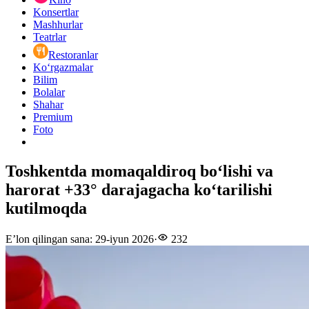
Konsertlar
Mashhurlar
Teatrlar
Restoranlar
Ko‘rgazmalar
Bilim
Bolalar
Shahar
Premium
Foto
Toshkentda momaqaldiroq boʻlishi va
harorat +33° darajagacha koʻtarilishi
kutilmoqda
E’lon qilingan sana
:
29-iyun 2026
·
232