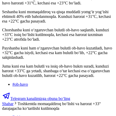
havo harorati +31°C, kechasi esa +23°C bo‘ladi.
Seshanba kuni momaqaldiroq va qisqa muddatli yomg‘ir yog‘ishi
ehtimoli 40% etib baholanmoqda. Kunduzi harorat +31°C, kechasi
esa +22°C gacha pasayadi.
Chorshanba kuni o‘zgaruvchan bulutli ob-havo saqlanib, kunduzi
+33°C issiq bo‘lishi kutilmoqda, kechasi esa harorat taxminan
+23°C atrofida bo‘ladi.
Payshanba kuni ham o‘zgaruvchan bulutli ob-havo kuzatiladi, havo
+32°C gacha isiydi, kechasi esa kam bulutli bo‘lib, +22°C gacha
salqinlashadi.
Juma kuni esa kam bulutli va issiq ob-havo hukm suradi, kunduzi
harorat +33°C ga yetadi, shanbaga o‘tar kechasi esa o‘zgaruvchan
bulutli ob-havo kuzatilib, harorat +22°C gacha pasayadi.
#
ob-havo
Telegram kanalimizga obuna bo‘ling
Shahar
Toshkentda momaqaldiroq boʻlishi va harorat +33°
darajagacha koʻtarilishi kutilmoqda