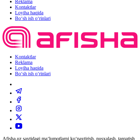
Reklama
Kontaktlar
Loyiha haqida
Bo‘sh ish o‘rinlari
Kontaktlar
Reklama
Loyiha haqida
Bo‘sh ish o‘rinlari
Afisha.uz saytidagi ma‘lumotlarni ko‘paytirish, nusxalash, tarqatish