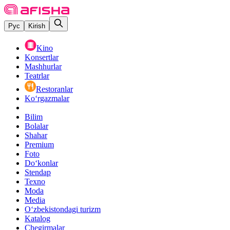
Рус
Kirish
Kino
Konsertlar
Mashhurlar
Teatrlar
Restoranlar
Ko‘rgazmalar
Bilim
Bolalar
Shahar
Premium
Foto
Do‘konlar
Stendap
Texno
Moda
Media
O‘zbekistondagi turizm
Katalog
Chegirmalar