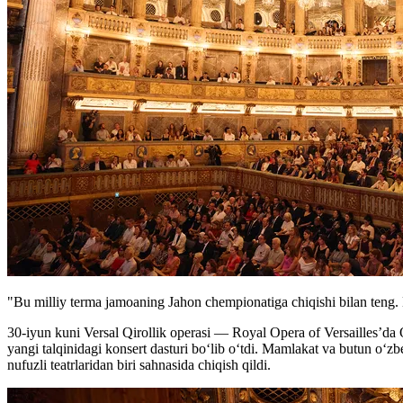
"Bu milliy terma jamoaning Jahon chempionatiga chiqishi bilan teng.
30-iyun kuni Versal Qirollik operasi — Royal Opera of Versailles’da 
yangi talqinidagi konsert dasturi bo‘lib o‘tdi. Mamlakat va butun o‘
nufuzli teatrlaridan biri sahnasida chiqish qildi.