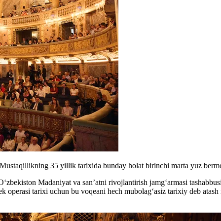
 Mustaqillikning 35 yillik tarixida bunday holat birinchi marta yuz b
O‘zbekiston Madaniyat va san’atni rivojlantirish jamg‘armasi tashabbu
zbek operasi tarixi uchun bu voqeani hech mubolag‘asiz tarixiy deb at