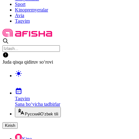
Sport
Kinopremyeralar
Avia
Taqvim
Juda qisqa qidiruv so‘rovi
Taqvim
Sana bo‘yicha tadbirlar
Русский
O‘zbek tili
Kirish
Kino