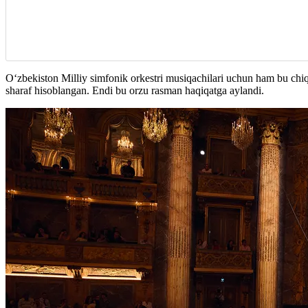
O‘zbekiston Milliy simfonik orkestri musiqachilari uchun ham bu chiqish
sharaf hisoblangan. Endi bu orzu rasman haqiqatga aylandi.