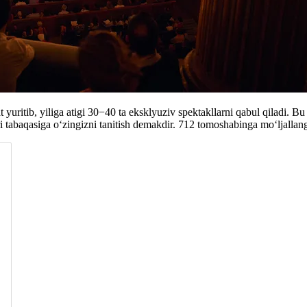
t yuritib, yiliga atigi 30−40 ta eksklyuziv spektakllarni qabul qiladi. 
i tabaqasiga o‘zingizni tanitish demakdir. 712 tomoshabinga mo‘ljallang