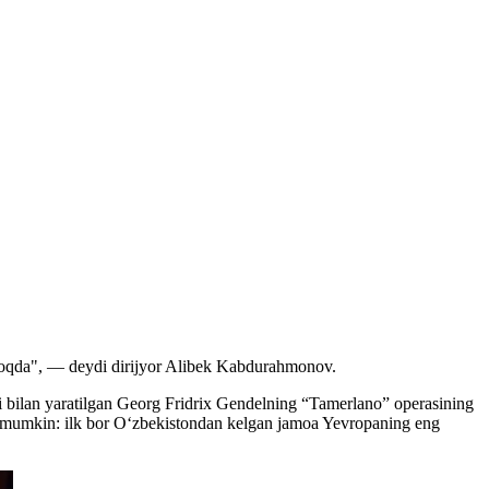
ermoqda", — deydi dirijyor Alibek Kabdurahmonov.
si bilan yaratilgan Georg Fridrix Gendelning “Tamerlano” operasining
ash mumkin: ilk bor O‘zbekistondan kelgan jamoa Yevropaning eng