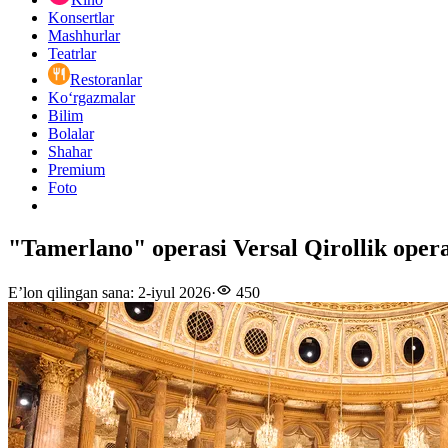
Konsertlar
Mashhurlar
Teatrlar
Restoranlar
Ko‘rgazmalar
Bilim
Bolalar
Shahar
Premium
Foto
"Tamerlano" operasi Versal Qirollik operas
E’lon qilingan sana
:
2-iyul 2026
·
450