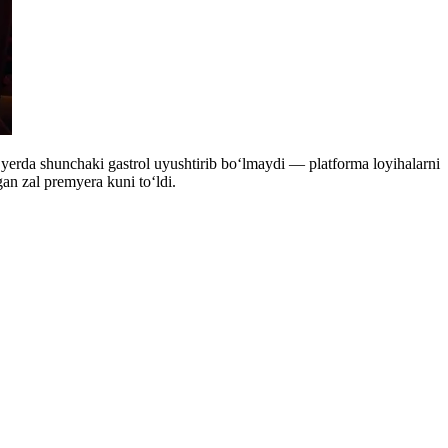
Bu yerda shunchaki gastrol uyushtirib bo‘lmaydi — platforma loyihalarni
an zal premyera kuni to‘ldi.