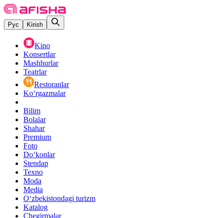
Рус
Kirish
Kino
Konsertlar
Mashhurlar
Teatrlar
Restoranlar
Ko‘rgazmalar
Bilim
Bolalar
Shahar
Premium
Foto
Do‘konlar
Stendap
Texno
Moda
Media
O‘zbekistondagi turizm
Katalog
Chegirmalar