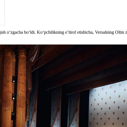
 o‘zgacha bo‘ldi. Ko‘pchilikning e’tirof etishicha, Versalning Oltin zali