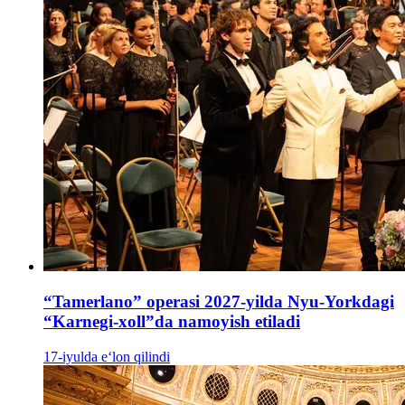
“Tamerlano” operasi 2027-yilda Nyu-Yorkdagi
“Karnegi-xoll”da namoyish etiladi
17-iyulda e‘lon qilindi