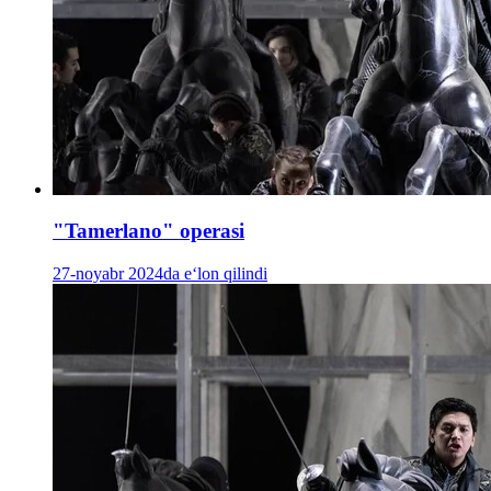
"Tamerlano" operasi
27-noyabr 2024da e‘lon qilindi