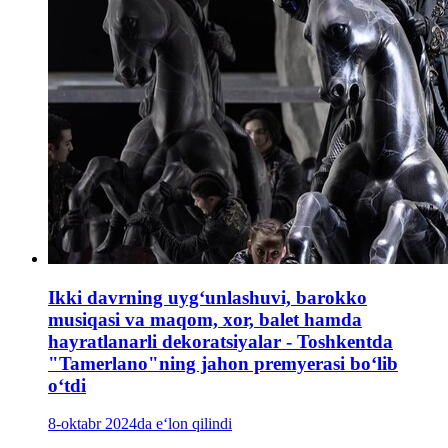
Ikki davrning uyg‘unlashuvi, barokko
musiqasi va maqom, xor, balet hamda
hayratlanarli dekoratsiyalar - Toshkentda
"Tamerlano"ning jahon premyerasi boʻlib
oʻtdi
8-oktabr 2024da e‘lon qilindi