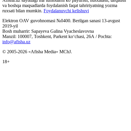
Afisha.uz saytidagi ma‘lumotlarni ko‘paytirish, nusxalash, tarqatish
va boshqa maqsadlarda foydalanish faqat tahririyatning yozma
ruxsati bilan mumkin.
Foydalanuvchi kelishuvi
Elektron OAV guvohnomasi №0400. Berilgan sanasi 13-avgust
2019-yil
Bosh muharrir: Sapayeva Galina Vyacheslavovna
Manzil: 100007, Toshkent, Parkent ko‘chasi, 26А / Pochta:
info@afisha.uz
© 2005-2026 «Afisha Media» MChJ.
18+