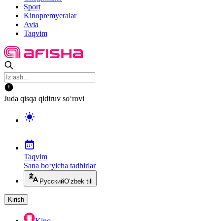
Sport
Kinopremyeralar
Avia
Taqvim
Juda qisqa qidiruv so‘rovi
Taqvim
Sana bo‘yicha tadbirlar
Русский
O‘zbek tili
Kirish
Kino