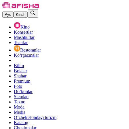
Рус
Kirish
Kino
Konsertlar
Mashhurlar
Teatrlar
Restoranlar
Ko‘rgazmalar
Bilim
Bolalar
Shahar
Premium
Foto
Do‘konlar
Stendap
Texno
Moda
Media
O‘zbekistondagi turizm
Katalog
Chegirmalar