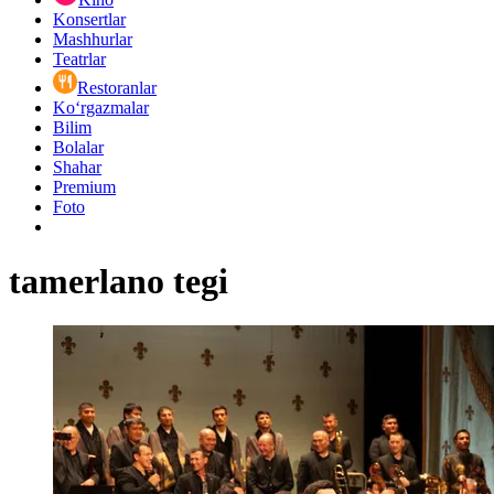
Konsertlar
Mashhurlar
Teatrlar
Restoranlar
Ko‘rgazmalar
Bilim
Bolalar
Shahar
Premium
Foto
tamerlano tegi