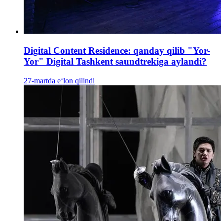
Digital Content Residence: qanday qilib "Yor-
Yor" Digital Tashkent saundtrekiga aylandi?
27-martda e‘lon qilindi