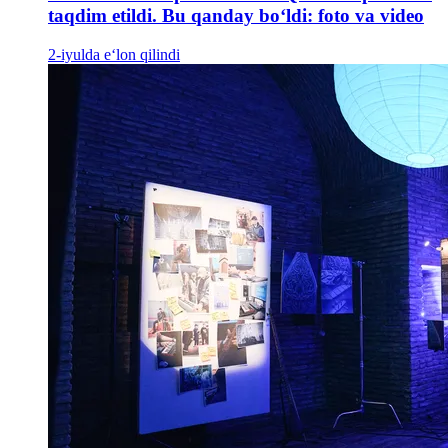
taqdim etildi. Bu qanday boʻldi: foto va video
2-iyulda e‘lon qilindi