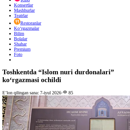
Konsertlar
Mashhurlar
Teatrlar
Restoranlar
Ko‘rgazmalar
Bilim
Bolalar
Shahar
Premium
Foto
Toshkentda “Islom nuri durdonalari”
ko‘rgazmasi ochildi
E’lon qilingan sana
:
7-iyul 2026
·
85