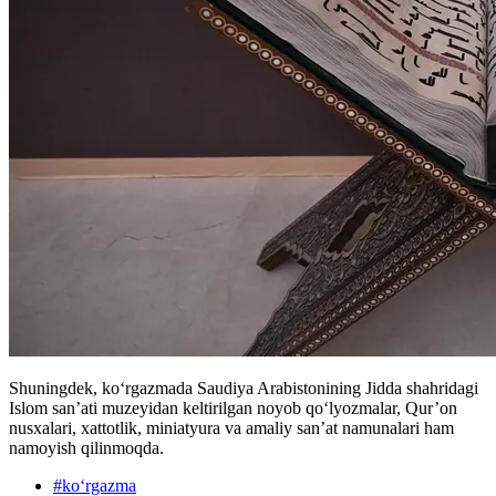
Shuningdek, ko‘rgazmada Saudiya Arabistonining Jidda shahridagi
Islom san’ati muzeyidan keltirilgan noyob qo‘lyozmalar, Qur’on
nusxalari, xattotlik, miniatyura va amaliy san’at namunalari ham
namoyish qilinmoqda.
#
ko‘rgazma