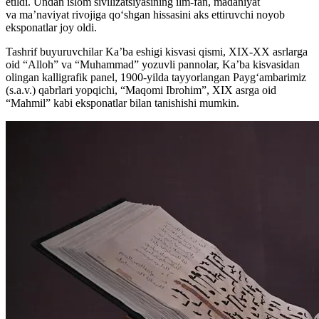
etildi. Undan islom sivilizatsiyasining ilm-fan, madaniyat
va ma’naviyat rivojiga qo‘shgan hissasini aks ettiruvchi noyob
eksponatlar joy oldi.
Tashrif buyuruvchilar Ka’ba eshigi kisvasi qismi, XIX-XX asrlarga
oid “Alloh” va “Muhammad” yozuvli pannolar, Ka’ba kisvasidan
olingan kalligrafik panel, 1900-yilda tayyorlangan Payg‘ambarimiz
(s.a.v.) qabrlari yopqichi, “Maqomi Ibrohim”, XIX asrga oid
“Mahmil” kabi eksponatlar bilan tanishishi mumkin.