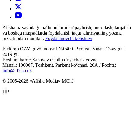
Afisha.uz saytidagi ma‘lumotlarni ko‘paytirish, nusxalash, tarqatish
va boshqa maqsadlarda foydalanish faqat tahririyatning yozma
ruxsati bilan mumkin.
Foydalanuvchi kelishuvi
Elektron OAV guvohnomasi №0400. Berilgan sanasi 13-avgust
2019-yil
Bosh muharrir: Sapayeva Galina Vyacheslavovna
Manzil: 100007, Toshkent, Parkent ko‘chasi, 26А / Pochta:
info@afisha.uz
© 2005-2026 «Afisha Media» MChJ.
18+