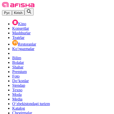
Рус
Kirish
Kino
Konsertlar
Mashhurlar
Teatrlar
Restoranlar
Ko‘rgazmalar
Bilim
Bolalar
Shahar
Premium
Foto
Do‘konlar
Stendap
Texno
Moda
Media
O‘zbekistondagi turizm
Katalog
Chegirmalar