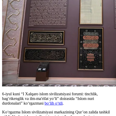
6-iyul kuni “I Xalqaro islom sivilizatsiyasi forumi: tinchlik,
bag‘rikenglik va ilm-ma'rifat yo‘li” doirasida “Islom nuri
durdonalari” ko‘rgazmasi
bo‘lib o‘tdi
.
Ko‘rgazma Islom sivilizatsiyasi markazining Qur’on zalida tashkil