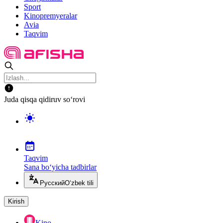
Sport
Kinopremyeralar
Avia
Taqvim
Juda qisqa qidiruv so‘rovi
Taqvim
Sana bo‘yicha tadbirlar
Русский
O‘zbek tili
Kirish
Kino