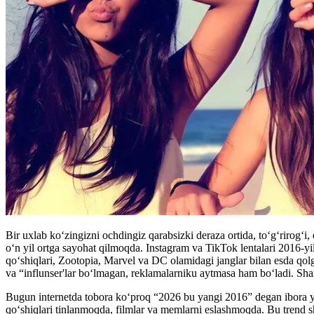
Bir uxlab ko‘zingizni ochdingiz qarabsizki deraza ortida, toʻgʻrirogʻi
o‘n yil ortga sayohat qilmoqda. Instagram va TikTok lentalari 2016-yil 
qo‘shiqlari, Zootopia, Marvel va DC olamidagi janglar bilan esda qolg
va “influnser'lar boʻlmagan, reklamalarniku aytmasa ham boʻladi. S
Bugun internetda tobora ko‘proq “2026 bu yangi 2016” degan ibora yan
qo‘shiqlari tinlanmoqda, filmlar va memlarni eslashmoqda. Bu trend