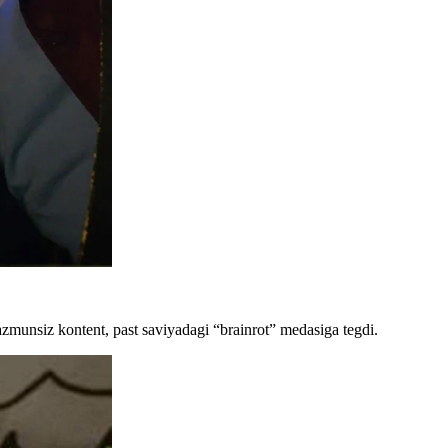
azmunsiz kontent, past saviyadagi “brainrot” medasiga tegdi.