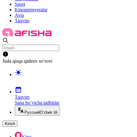
Sport
Kinopremyeralar
Avia
Taqvim
Juda qisqa qidiruv so‘rovi
Taqvim
Sana bo‘yicha tadbirlar
Русский
O‘zbek tili
Kirish
Kino