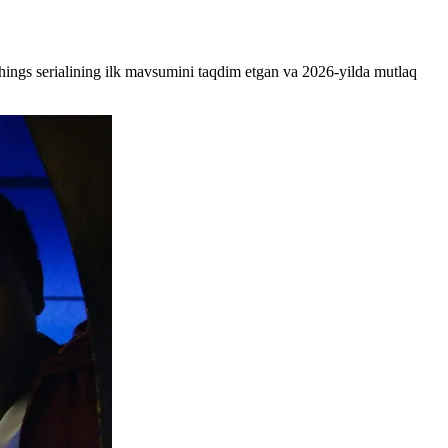
hings serialining ilk mavsumini taqdim etgan va 2026-yilda mutlaq