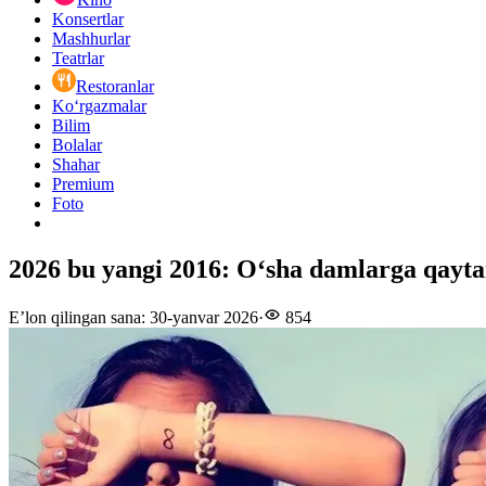
Konsertlar
Mashhurlar
Teatrlar
Restoranlar
Ko‘rgazmalar
Bilim
Bolalar
Shahar
Premium
Foto
2026 bu yangi 2016: Oʻsha damlarga qayt
E’lon qilingan sana
:
30-yanvar 2026
·
854