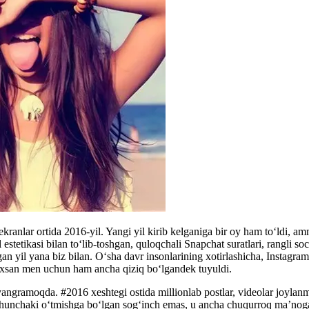
, ekranlar ortida 2016-yil. Yangi yil kirib kelganiga bir oy ham to‘ldi,
estetikasi bilan to‘lib-toshgan, quloqchali Snapchat suratlari, rangli so
an yil yana biz bilan. Oʻsha davr insonlarining xotirlashicha, Instagram
haxsan men uchun ham ancha qiziq boʻlgandek tuyuldi.
gramoqda. #2016 xeshtegi ostida millionlab postlar, videolar joylanmo
 shunchaki o‘tmishga bo‘lgan sog‘inch emas, u ancha chuqurroq ma’nog