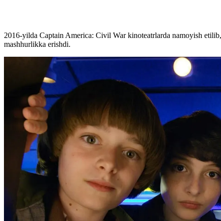
2016-yilda
Captain America: Civil War kinoteatrlarda namoyish etilib
mashhurlikka erishdi.