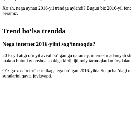
Xo‘sh, nega aynan 2016-yil trendga aylandi? Bugun biz 2016-yil fenom
beramiz.
Trend boʻlsa trendda
Nega internet 2016-yilni sog‘inmoqda?
2016-yil atigi o‘n yil avval bo‘lganiga qaramay, internet madaniyati s
makon butunlay boshqa shaklga kirdi, ijtimoiy tarmoqlardan foydalan
Oʻziga xos “retro” estetikaga ega boʻlgan 2016-yilda Snapchat’dagi m
suratlarini qayta joylayapti.