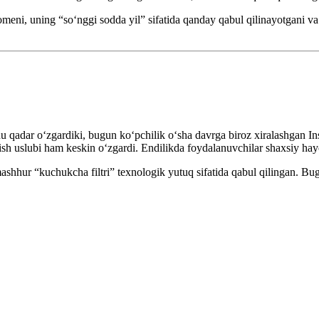
eni, uning “so‘nggi sodda yil” sifatida qanday qabul qilinayotgani va
hu qadar o‘zgardiki, bugun ko‘pchilik o‘sha davrga biroz xiralashgan Ins
ish uslubi ham keskin o‘zgardi. Endilikda foydalanuvchilar shaxsiy ha
ashhur “kuchukcha filtri” texnologik yutuq sifatida qabul qilingan. B