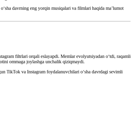
 o‘sha davrning eng yorqin musiqalari va filmlari haqida ma’lumot
tagram filtrlari orqali eslayapdi. Memlar evolyutsiyadan o‘tdi, raqamli
yotini ommaga joylashga unchalik qiziqmaydi.
ugun TikTok va Instagram foydalanuvchilari o‘sha davrdagi sevimli