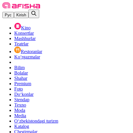
Рус
Kirish
Kino
Konsertlar
Mashhurlar
Teatrlar
Restoranlar
Ko‘rgazmalar
Bilim
Bolalar
Shahar
Premium
Foto
Do‘konlar
Stendap
Texno
Moda
Media
O‘zbekistondagi turizm
Katalog
Chegirmalar