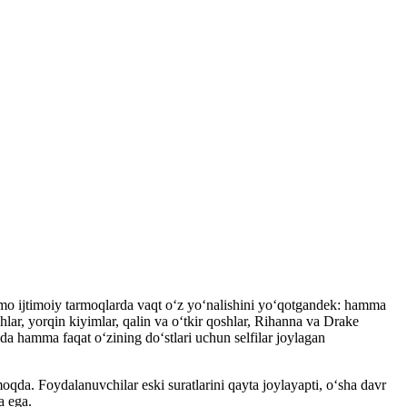
 ammo ijtimoiy tarmoqlarda vaqt o‘z yo‘nalishini yo‘qotgandek: hamma
chlar, yorqin kiyimlar, qalin va o‘tkir qoshlar, Rihanna va Drake
da hamma faqat oʻzining doʻstlari uchun selfilar joylagan
qda. Foydalanuvchilar eski suratlarini qayta joylayapti, o‘sha davr
a ega.