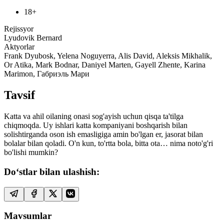
18+
Rejissyor
Lyudovik Bernard
Aktyorlar
Frank Dyubosk, Yelena Noguyerra, Alis David, Aleksis Mikhalik,
Or Atika, Mark Bodnar, Daniyel Marten, Gayell Zhente, Karina
Marimon, Габриэль Мари
Tavsif
Katta va ahil oilaning onasi sog'ayish uchun qisqa ta'tilga
chiqmoqda. Uy ishlari katta kompaniyani boshqarish bilan
solishtirganda oson ish emasligiga amin bo'lgan er, jasorat bilan
bolalar bilan qoladi. O'n kun, to'rtta bola, bitta ota… nima noto'g'ri
bo'lishi mumkin?
Do‘stlar bilan ulashish:
Mavsumlar