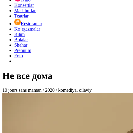
Konsertlar
Mashhurlar
Teatrlar
Restoranlar
Ko‘rgazmalar
Bilim
Bolalar
Shahar
Premium
Foto
Не все дома
10 jours sans maman / 2020 / komediya, oilaviy