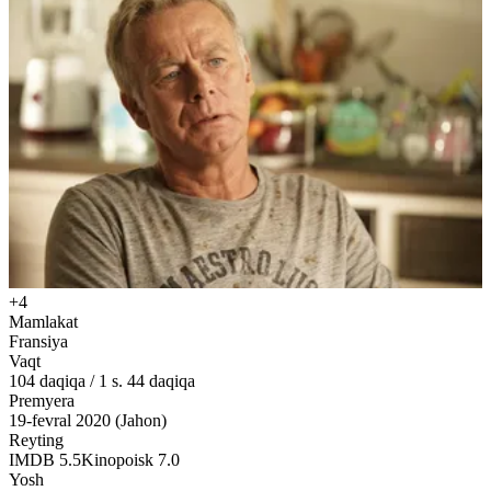
+4
Mamlakat
Fransiya
Vaqt
104
daqiqa
/
1 s. 44 daqiqa
Premyera
19-fevral 2020 (Jahon)
Reyting
IMDB
5.5
Kinopoisk
7.0
Yosh