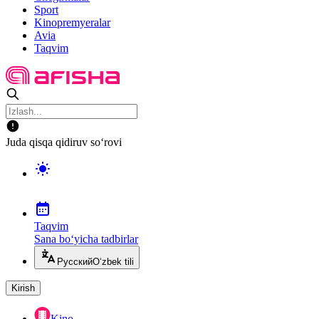
Sport
Kinopremyeralar
Avia
Taqvim
Juda qisqa qidiruv so‘rovi
Taqvim
Sana bo‘yicha tadbirlar
Русский
O‘zbek tili
Kirish
Kino