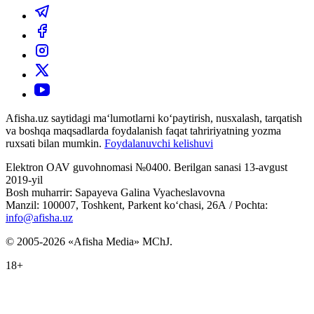
Afisha.uz saytidagi ma‘lumotlarni ko‘paytirish, nusxalash, tarqatish
va boshqa maqsadlarda foydalanish faqat tahririyatning yozma
ruxsati bilan mumkin.
Foydalanuvchi kelishuvi
Elektron OAV guvohnomasi №0400. Berilgan sanasi 13-avgust
2019-yil
Bosh muharrir: Sapayeva Galina Vyacheslavovna
Manzil: 100007, Toshkent, Parkent ko‘chasi, 26А / Pochta:
info@afisha.uz
© 2005-2026 «Afisha Media» MChJ.
18+