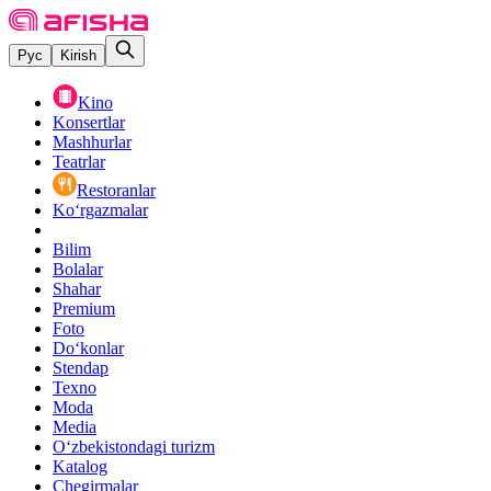
Рус
Kirish
Kino
Konsertlar
Mashhurlar
Teatrlar
Restoranlar
Ko‘rgazmalar
Bilim
Bolalar
Shahar
Premium
Foto
Do‘konlar
Stendap
Texno
Moda
Media
O‘zbekistondagi turizm
Katalog
Chegirmalar