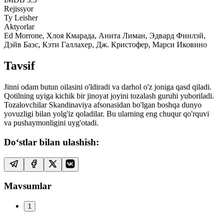
Rejissyor
Ty Leisher
Aktyorlar
Ed Morrone, Хлоя Кмарада, Анита Лиман, Эдвард Финлэй,
Дэйв Баэс, Кэти Галлахер, Дж. Кристофер, Марси Иковино
Tavsif
Jinni odam butun oilasini o'ldiradi va darhol o'z joniga qasd qiladi.
Qotilning uyiga kichik bir jinoyat joyini tozalash guruhi yuboriladi.
Tozalovchilar Skandinaviya afsonasidan bo'lgan boshqa dunyo
yovuzligi bilan yolg'iz qoladilar. Bu ularning eng chuqur qo'rquvi
va pushaymonligini uyg'otadi.
Do‘stlar bilan ulashish:
Mavsumlar
1