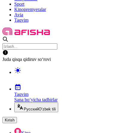
Sport
Kinopremyeralar
Avia
Taqvim
Juda qisqa qidiruv so‘rovi
Taqvim
Sana bo‘yicha tadbirlar
Русский
O‘zbek tili
Kirish
Kino