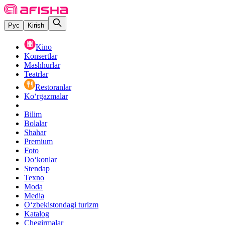
Рус
Kirish
Kino
Konsertlar
Mashhurlar
Teatrlar
Restoranlar
Ko‘rgazmalar
Bilim
Bolalar
Shahar
Premium
Foto
Do‘konlar
Stendap
Texno
Moda
Media
O‘zbekistondagi turizm
Katalog
Chegirmalar