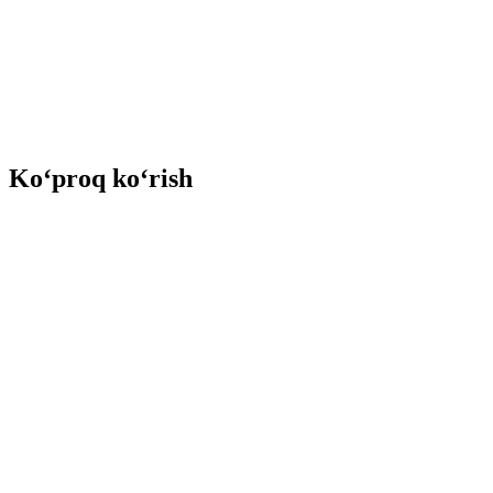
Ko‘proq ko‘rish