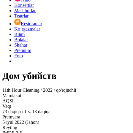
Konsertlar
Mashhurlar
Teatrlar
Restoranlar
Ko‘rgazmalar
Bilim
Bolalar
Shahar
Premium
Foto
Дом убийств
11th Hour Cleaning / 2022 / qo'rqinchli
Mamlakat
AQSh
Vaqt
73
daqiqa
/
1 s. 13 daqiqa
Premyera
5-iyul 2022 (Jahon)
Reyting
IMDB
3.5