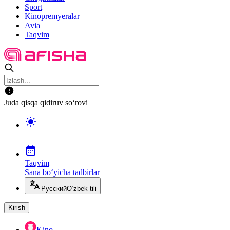
Sport
Kinopremyeralar
Avia
Taqvim
Juda qisqa qidiruv so‘rovi
Taqvim
Sana bo‘yicha tadbirlar
Русский
O‘zbek tili
Kirish
Kino