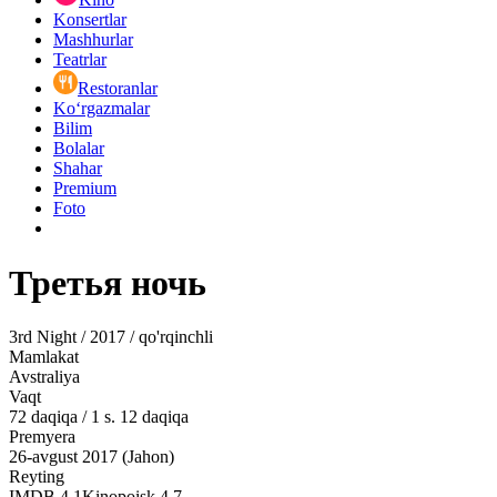
Konsertlar
Mashhurlar
Teatrlar
Restoranlar
Ko‘rgazmalar
Bilim
Bolalar
Shahar
Premium
Foto
Третья ночь
3rd Night / 2017 / qo'rqinchli
Mamlakat
Avstraliya
Vaqt
72
daqiqa
/
1 s. 12 daqiqa
Premyera
26-avgust 2017 (Jahon)
Reyting
IMDB
4.1
Kinopoisk
4.7