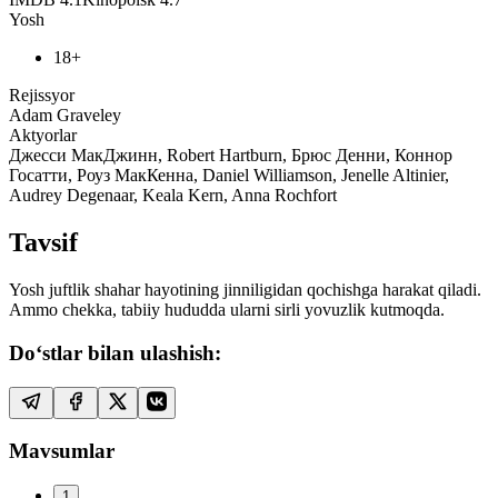
Yosh
18+
Rejissyor
Adam Graveley
Aktyorlar
Джесси МакДжинн, Robert Hartburn, Брюс Денни, Коннор
Госатти, Роуз МакКенна, Daniel Williamson, Jenelle Altinier,
Audrey Degenaar, Keala Kern, Anna Rochfort
Tavsif
Yosh juftlik shahar hayotining jinniligidan qochishga harakat qiladi.
Ammo chekka, tabiiy hududda ularni sirli yovuzlik kutmoqda.
Do‘stlar bilan ulashish:
Mavsumlar
1