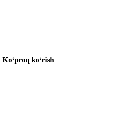
Ko‘proq ko‘rish