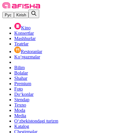
Рус
Kirish
Kino
Konsertlar
Mashhurlar
Teatrlar
Restoranlar
Ko‘rgazmalar
Bilim
Bolalar
Shahar
Premium
Foto
Do‘konlar
Stendap
Texno
Moda
Media
O‘zbekistondagi turizm
Katalog
Chegirmalar