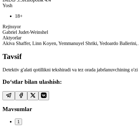
Yosh
18+
Rejissyor
Gabriel Judet-Weinshel
Aktyorlar
Akiva Shaffer, Linn Koyen, Yemmanuyel Shriki, Yedoardo Balleri
Tavsif
Detektiv g'alati qotillikni tekshiradi va tez orada jabrlanuvchining o'
Do‘stlar bilan ulashish:
Mavsumlar
1