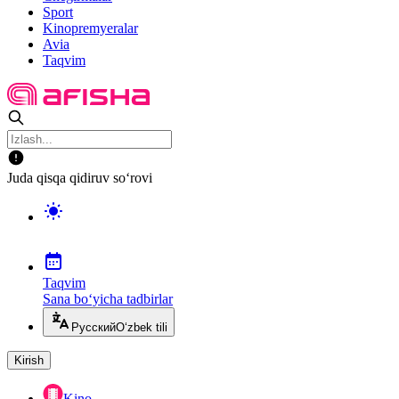
Sport
Kinopremyeralar
Avia
Taqvim
Juda qisqa qidiruv so‘rovi
Taqvim
Sana bo‘yicha tadbirlar
Русский
O‘zbek tili
Kirish
Kino