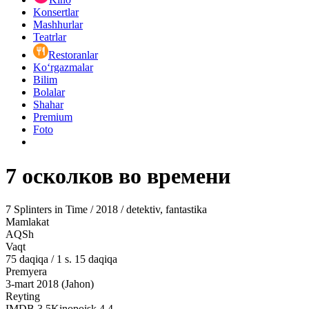
Konsertlar
Mashhurlar
Teatrlar
Restoranlar
Ko‘rgazmalar
Bilim
Bolalar
Shahar
Premium
Foto
7 осколков во времени
7 Splinters in Time / 2018 / detektiv, fantastika
Mamlakat
AQSh
Vaqt
75
daqiqa
/
1 s. 15 daqiqa
Premyera
3-mart 2018 (Jahon)
Reyting
IMDB
3.5
Kinopoisk
4.4