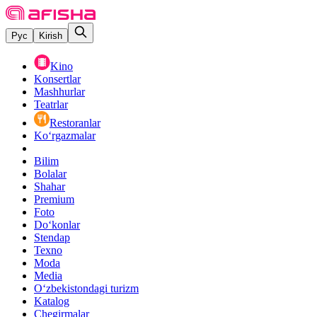
Рус
Kirish
Kino
Konsertlar
Mashhurlar
Teatrlar
Restoranlar
Ko‘rgazmalar
Bilim
Bolalar
Shahar
Premium
Foto
Do‘konlar
Stendap
Texno
Moda
Media
O‘zbekistondagi turizm
Katalog
Chegirmalar