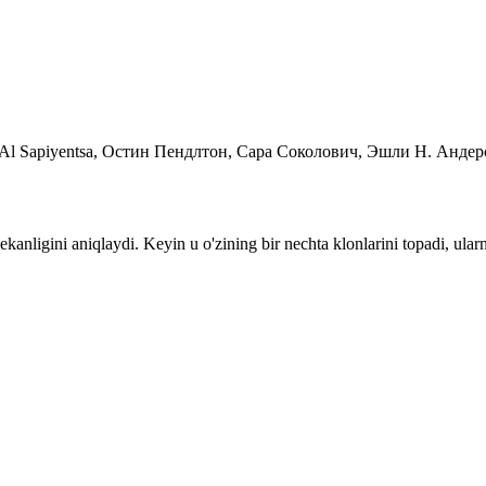
ni, Al Sapiyentsa, Остин Пендлтон, Сара Соколович, Эшли Н. Андер
zi ekanligini aniqlaydi. Keyin u o'zining bir nechta klonlarini topadi, u