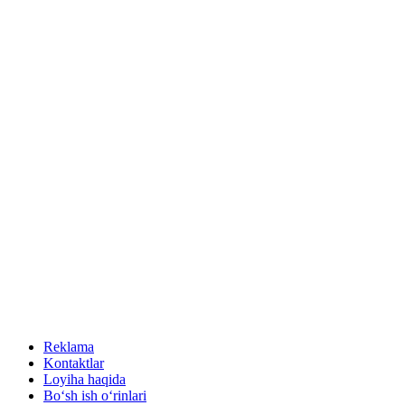
Reklama
Kontaktlar
Loyiha haqida
Bo‘sh ish o‘rinlari