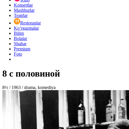
Konsertlar
Mashhurlar
Teatrlar
Restoranlar
Ko‘rgazmalar
Bilim
Bolalar
Shahar
Premium
Foto
8 с половиной
8½ / 1963 / drama, komediya