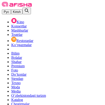
Рус
Kirish
Kino
Konsertlar
Mashhurlar
Teatrlar
Restoranlar
Ko‘rgazmalar
Bilim
Bolalar
Shahar
Premium
Foto
Do‘konlar
Stendap
Texno
Moda
Media
O‘zbekistondagi turizm
Katalog
Chegirmalar