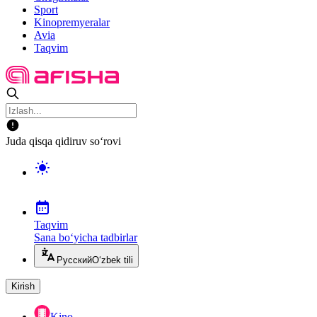
Sport
Kinopremyeralar
Avia
Taqvim
Juda qisqa qidiruv so‘rovi
Taqvim
Sana bo‘yicha tadbirlar
Русский
O‘zbek tili
Kirish
Kino