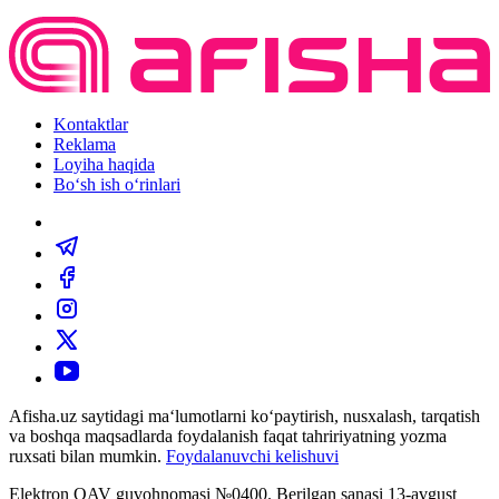
Kontaktlar
Reklama
Loyiha haqida
Bo‘sh ish o‘rinlari
Afisha.uz saytidagi ma‘lumotlarni ko‘paytirish, nusxalash, tarqatish
va boshqa maqsadlarda foydalanish faqat tahririyatning yozma
ruxsati bilan mumkin.
Foydalanuvchi kelishuvi
Elektron OAV guvohnomasi №0400. Berilgan sanasi 13-avgust