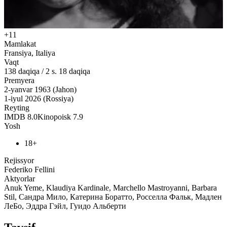
+11
Mamlakat
Fransiya, Italiya
Vaqt
138
daqiqa
/
2 s. 18 daqiqa
Premyera
2-yanvar 1963 (Jahon)
1-iyul 2026 (Rossiya)
Reyting
IMDB
8.0
Kinopoisk
7.9
Yosh
18+
Rejissyor
Federiko Fellini
Aktyorlar
Anuk Yeme, Klaudiya Kardinale, Marchello Mastroyanni, Barbara
Stil, Сандра Мило, Катерина Боратто, Росселла Фальк, Мадлен
ЛеБо, Эддра Гэйл, Гуидо Альберти