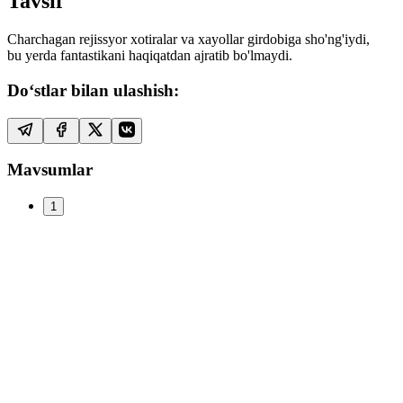
Tavsif
Charchagan rejissyor xotiralar va xayollar girdobiga sho'ng'iydi,
bu yerda fantastikani haqiqatdan ajratib bo'lmaydi.
Do‘stlar bilan ulashish:
Mavsumlar
1