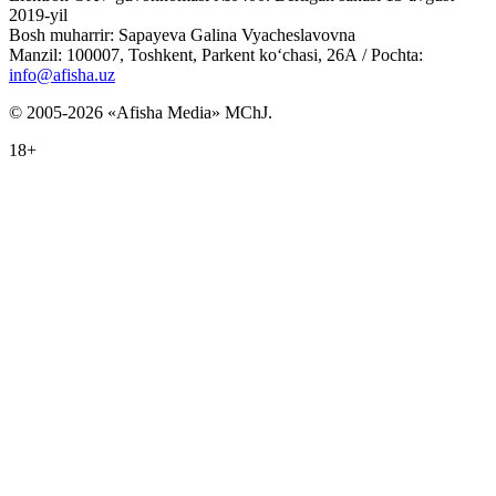
2019-yil
Bosh muharrir: Sapayeva Galina Vyacheslavovna
Manzil: 100007, Toshkent, Parkent ko‘chasi, 26А / Pochta:
info@afisha.uz
© 2005-2026 «Afisha Media» MChJ.
18+