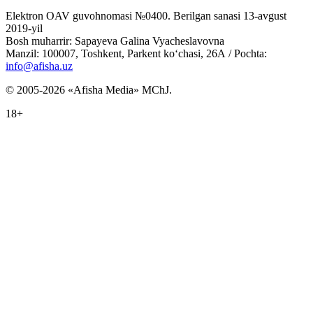
Elektron OAV guvohnomasi №0400. Berilgan sanasi 13-avgust
2019-yil
Bosh muharrir: Sapayeva Galina Vyacheslavovna
Manzil: 100007, Toshkent, Parkent ko‘chasi, 26А / Pochta:
info@afisha.uz
© 2005-2026 «Afisha Media» MChJ.
18+