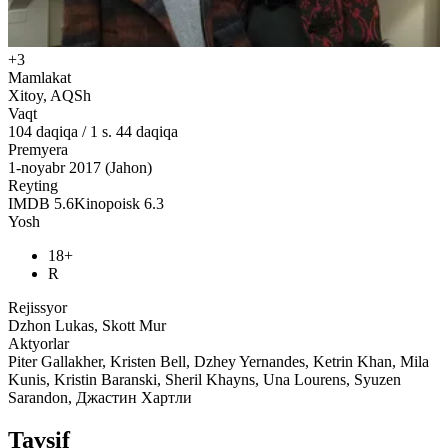
+3
Mamlakat
Xitoy, AQSh
Vaqt
104
daqiqa
/
1 s. 44 daqiqa
Premyera
1-noyabr 2017 (Jahon)
Reyting
IMDB
5.6
Kinopoisk
6.3
Yosh
18+
R
Rejissyor
Dzhon Lukas, Skott Mur
Aktyorlar
Piter Gallakher, Kristen Bell, Dzhey Yernandes, Ketrin Khan, Mila
Kunis, Kristin Baranski, Sheril Khayns, Una Lourens, Syuzen
Sarandon, Джастин Хартли
Tavsif