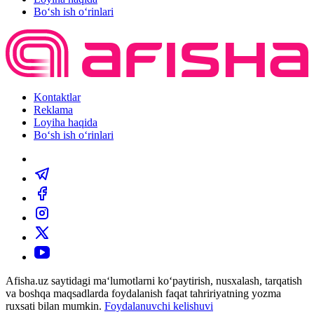
Bo‘sh ish o‘rinlari
Kontaktlar
Reklama
Loyiha haqida
Bo‘sh ish o‘rinlari
Afisha.uz saytidagi ma‘lumotlarni ko‘paytirish, nusxalash, tarqatish
va boshqa maqsadlarda foydalanish faqat tahririyatning yozma
ruxsati bilan mumkin.
Foydalanuvchi kelishuvi