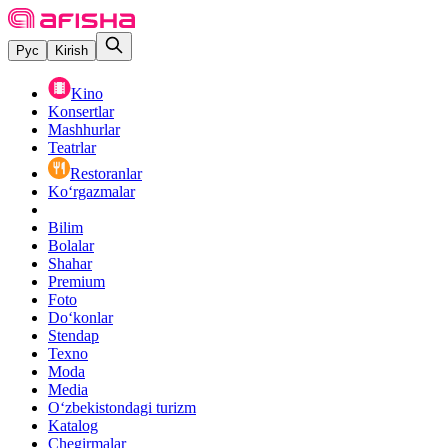
Рус
Kirish
Kino
Konsertlar
Mashhurlar
Teatrlar
Restoranlar
Ko‘rgazmalar
Bilim
Bolalar
Shahar
Premium
Foto
Do‘konlar
Stendap
Texno
Moda
Media
O‘zbekistondagi turizm
Katalog
Chegirmalar