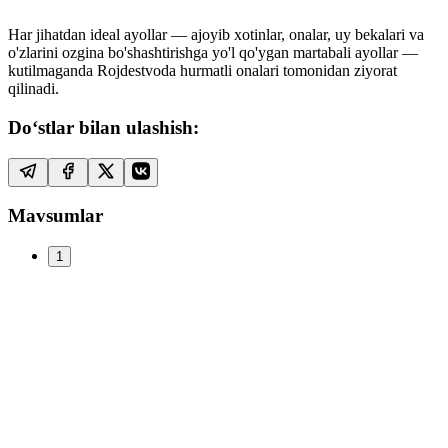
Har jihatdan ideal ayollar — ajoyib xotinlar, onalar, uy bekalari va
o'zlarini ozgina bo'shashtirishga yo'l qo'ygan martabali ayollar —
kutilmaganda Rojdestvoda hurmatli onalari tomonidan ziyorat
qilinadi.
Do‘stlar bilan ulashish:
Mavsumlar
1