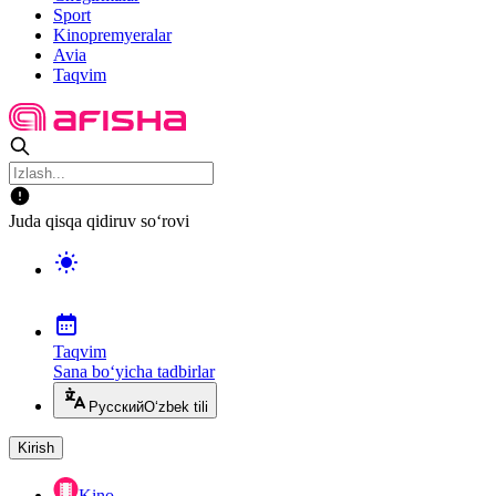
Sport
Kinopremyeralar
Avia
Taqvim
Juda qisqa qidiruv so‘rovi
Taqvim
Sana bo‘yicha tadbirlar
Русский
O‘zbek tili
Kirish
Kino