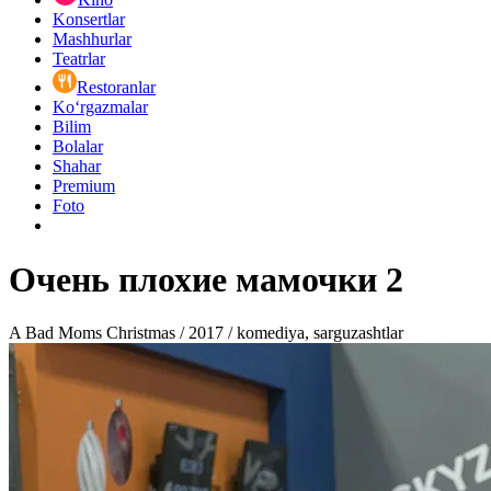
Konsertlar
Mashhurlar
Teatrlar
Restoranlar
Ko‘rgazmalar
Bilim
Bolalar
Shahar
Premium
Foto
Очень плохие мамочки 2
A Bad Moms Christmas / 2017 / komediya, sarguzashtlar