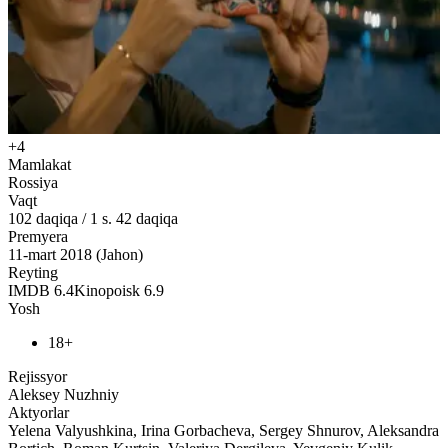
+4
Mamlakat
Rossiya
Vaqt
102
daqiqa
/
1 s. 42 daqiqa
Premyera
11-mart 2018 (Jahon)
Reyting
IMDB
6.4
Kinopoisk
6.9
Yosh
18+
Rejissyor
Aleksey Nuzhniy
Aktyorlar
Yelena Valyushkina, Irina Gorbacheva, Sergey Shnurov, Aleksandra