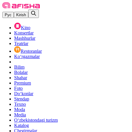
Рус
Kirish
Kino
Konsertlar
Mashhurlar
Teatrlar
Restoranlar
Ko‘rgazmalar
Bilim
Bolalar
Shahar
Premium
Foto
Do‘konlar
Stendap
Texno
Moda
Media
O‘zbekistondagi turizm
Katalog
Chegirmalar