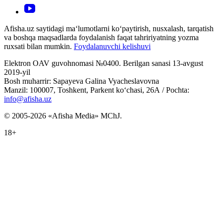
Afisha.uz saytidagi ma‘lumotlarni ko‘paytirish, nusxalash, tarqatish
va boshqa maqsadlarda foydalanish faqat tahririyatning yozma
ruxsati bilan mumkin.
Foydalanuvchi kelishuvi
Elektron OAV guvohnomasi №0400. Berilgan sanasi 13-avgust
2019-yil
Bosh muharrir: Sapayeva Galina Vyacheslavovna
Manzil: 100007, Toshkent, Parkent ko‘chasi, 26А / Pochta:
info@afisha.uz
© 2005-2026 «Afisha Media» MChJ.
18+