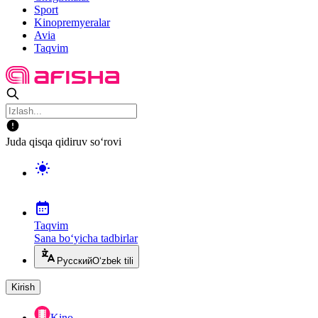
Sport
Kinopremyeralar
Avia
Taqvim
Juda qisqa qidiruv so‘rovi
Taqvim
Sana bo‘yicha tadbirlar
Русский
O‘zbek tili
Kirish
Kino