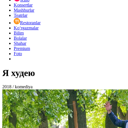
Konsertlar
Mashhurlar
Teatrlar
Restoranlar
Ko‘rgazmalar
Bilim
Bolalar
Shahar
Premium
Foto
Я худею
2018 / komediya