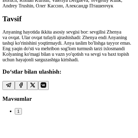
Bortich, Roman Kurtsin, Valeriya Dergileva, Yevgeniy Kulik,
Andrey Trushin, Олег Кассин, Александр Пташенчук
Tavsif
Anyaning hayotida ikkita asosiy sevgisi bor: sevgilisi Zhenya
va ovqat. Ular ovqat tufayli ajrashishadi: Zhenya endi Anyaning
tashqi ko'rinishini yoqtirmaydi. Anya taslim bo'lishga tayyor emas.
Eng yaqin do'sti va mehribon sog'lom turmush tarzi ixlosmandi
Kolyaning ko'magi bilan u vazn yo'qotish va sevgi va baxt topish
uchun hayajonli sarguzashtga kirishadi.
Do‘stlar bilan ulashish:
Mavsumlar
1