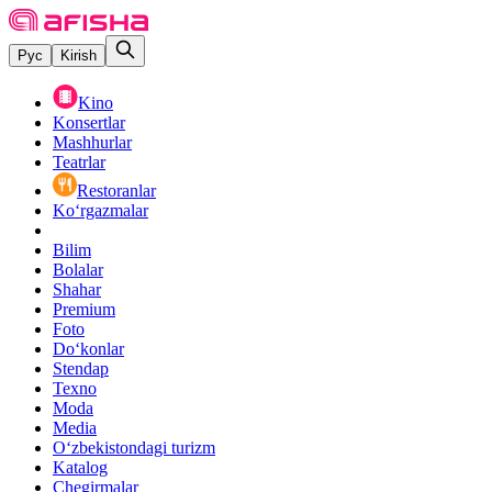
Рус
Kirish
Kino
Konsertlar
Mashhurlar
Teatrlar
Restoranlar
Ko‘rgazmalar
Bilim
Bolalar
Shahar
Premium
Foto
Do‘konlar
Stendap
Texno
Moda
Media
O‘zbekistondagi turizm
Katalog
Chegirmalar