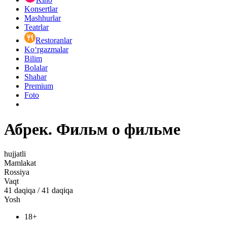
Konsertlar
Mashhurlar
Teatrlar
Restoranlar
Ko‘rgazmalar
Bilim
Bolalar
Shahar
Premium
Foto
Абрек. Фильм о фильме
hujjatli
Mamlakat
Rossiya
Vaqt
41
daqiqa
/
41 daqiqa
Yosh
18+