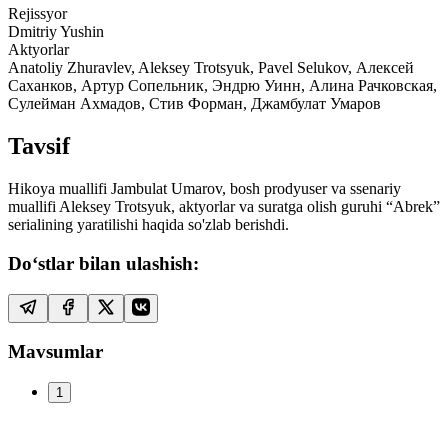
Rejissyor
Dmitriy Yushin
Aktyorlar
Anatoliy Zhuravlev, Aleksey Trotsyuk, Pavel Selukov, Алексей
Саханков, Артур Сопельник, Эндрю Уинн, Алина Рачковская,
Сулейман Ахмадов, Стив Форман, Джамбулат Умаров
Tavsif
Hikoya muallifi Jambulat Umarov, bosh prodyuser va ssenariy
muallifi Aleksey Trotsyuk, aktyorlar va suratga olish guruhi “Abrek”
serialining yaratilishi haqida so'zlab berishdi.
Do‘stlar bilan ulashish:
Mavsumlar
1