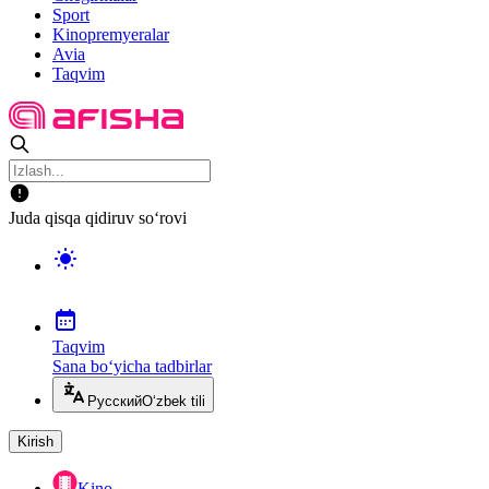
Sport
Kinopremyeralar
Avia
Taqvim
Juda qisqa qidiruv so‘rovi
Taqvim
Sana bo‘yicha tadbirlar
Русский
O‘zbek tili
Kirish
Kino