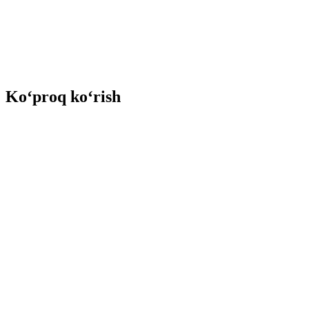
Ko‘proq ko‘rish