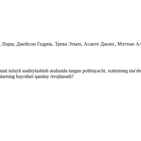
 Рид Лорш, Джейсон Гедрик, Трева Этьен, Асанте Джонс, Мэттью 
onati tufayli asabiylashish arafasida turgan politsiyachi, xotinining ma'
ularning hayotlari qanday rivojlanadi?