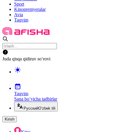
Sport
Kinopremyeralar
Avia
Taqvim
Juda qisqa qidiruv so‘rovi
Taqvim
Sana bo‘yicha tadbirlar
Русский
O‘zbek tili
Kirish
Kino