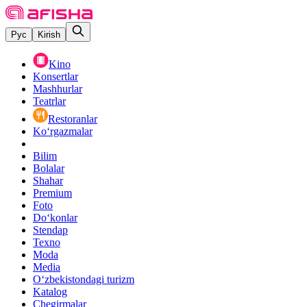
Рус
Kirish
Kino
Konsertlar
Mashhurlar
Teatrlar
Restoranlar
Ko‘rgazmalar
Bilim
Bolalar
Shahar
Premium
Foto
Do‘konlar
Stendap
Texno
Moda
Media
O‘zbekistondagi turizm
Katalog
Chegirmalar