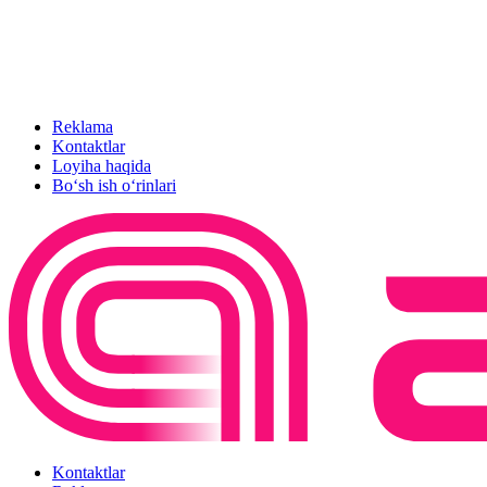
Reklama
Kontaktlar
Loyiha haqida
Bo‘sh ish o‘rinlari
Kontaktlar