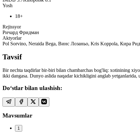
Yosh
18+
Rejissyor
Ричард Фридман
Aktyorlar
Pol Sorvino, Neraida Bega, Винс Лозаньо, Kris Koppola, Кира
Tavsif
Bir nechta taqdirlar bir-biri bilan chambarchas bog'liq: xotinining xiy
ikki dangasa. Dunyo aslida naqadar kichikligini anglab yetganlarida, 
Do‘stlar bilan ulashish:
Mavsumlar
1