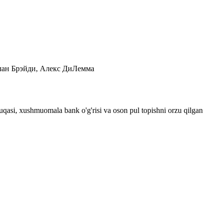
Алан Брэйди, Алекс ДиЛемма
shuqasi, xushmuomala bank o'g'risi va oson pul topishni orzu qilgan