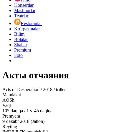
Konsertlar
Mashhurlar
Teatrlar
Restoranlar
Ko‘rgazmalar
Bilim
Bolalar
Shahar
Premium
Foto
Акты отчаяния
Acts of Desperation / 2018 / triller
Mamlakat
AQSh
Vaqt
105
daqiqa
/
1 s. 45 daqiqa
Premyera
9-dekabr 2018 (Jahon)
Reyting
IMDB
5.7
Kinopoisk
6.1