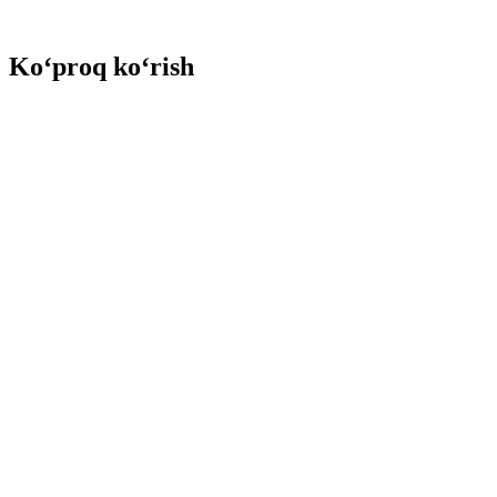
Ko‘proq ko‘rish