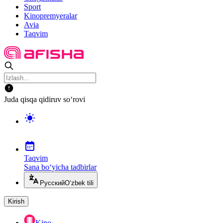
Sport
Kinopremyeralar
Avia
Taqvim
Juda qisqa qidiruv so‘rovi
Taqvim
Sana bo‘yicha tadbirlar
Русский
O‘zbek tili
Kirish
Kino