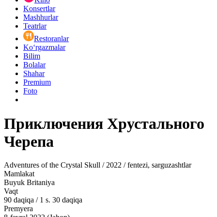
Konsertlar
Mashhurlar
Teatrlar
Restoranlar
Ko‘rgazmalar
Bilim
Bolalar
Shahar
Premium
Foto
Приключения Хрустального
Черепа
Adventures of the Crystal Skull / 2022 / fentezi, sarguzashtlar
Mamlakat
Buyuk Britaniya
Vaqt
90
daqiqa
/
1 s. 30 daqiqa
Premyera