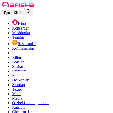
Рус
Kirish
Kino
Konsertlar
Mashhurlar
Teatrlar
Restoranlar
Ko‘rgazmalar
Bilim
Bolalar
Shahar
Premium
Foto
Do‘konlar
Stendap
Texno
Moda
Media
O‘zbekistondagi turizm
Katalog
Chegirmalar