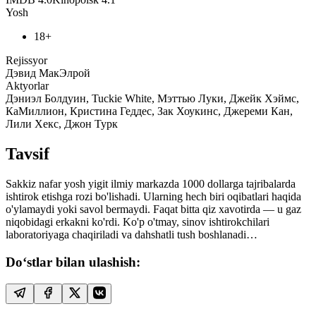
Yosh
18+
Rejissyor
Дэвид МакЭлрой
Aktyorlar
Дэниэл Болдуин, Tuckie White, Мэттью Луки, Джейк Хэймс,
КаМиллион, Кристина Геддес, Зак Хоукинс, Джереми Кан,
Лили Хекс, Джон Турк
Tavsif
Sakkiz nafar yosh yigit ilmiy markazda 1000 dollarga tajribalarda
ishtirok etishga rozi bo'lishadi. Ularning hech biri oqibatlari haqida
o'ylamaydi yoki savol bermaydi. Faqat bitta qiz xavotirda — u gaz
niqobidagi erkakni ko'rdi. Ko'p o'tmay, sinov ishtirokchilari
laboratoriyaga chaqiriladi va dahshatli tush boshlanadi…
Do‘stlar bilan ulashish: