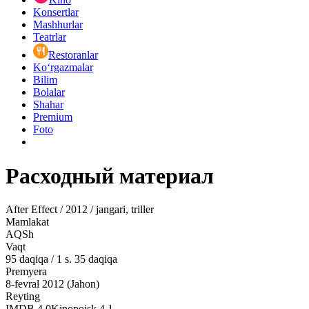
Konsertlar
Mashhurlar
Teatrlar
Restoranlar
Ko‘rgazmalar
Bilim
Bolalar
Shahar
Premium
Foto
Расходный материал
After Effect / 2012 / jangari, triller
Mamlakat
AQSh
Vaqt
95
daqiqa
/
1 s. 35 daqiqa
Premyera
8-fevral 2012 (Jahon)
Reyting
IMDB
4.0
Kinopoisk
4.1