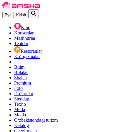
Рус
Kirish
Kino
Konsertlar
Mashhurlar
Teatrlar
Restoranlar
Ko‘rgazmalar
Bilim
Bolalar
Shahar
Premium
Foto
Do‘konlar
Stendap
Texno
Moda
Media
O‘zbekistondagi turizm
Katalog
Chegirmalar