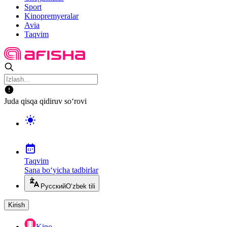
Sport
Kinopremyeralar
Avia
Taqvim
Juda qisqa qidiruv so‘rovi
Taqvim
Sana bo‘yicha tadbirlar
Русский
O‘zbek tili
Kirish
Kino