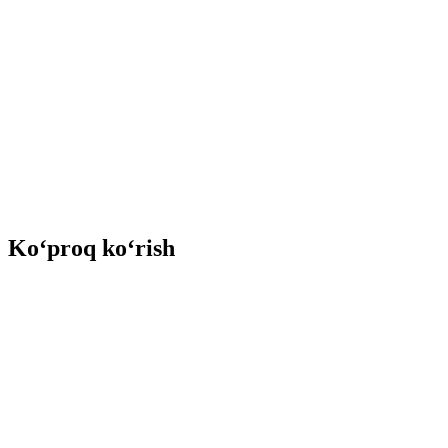
Ko‘proq ko‘rish