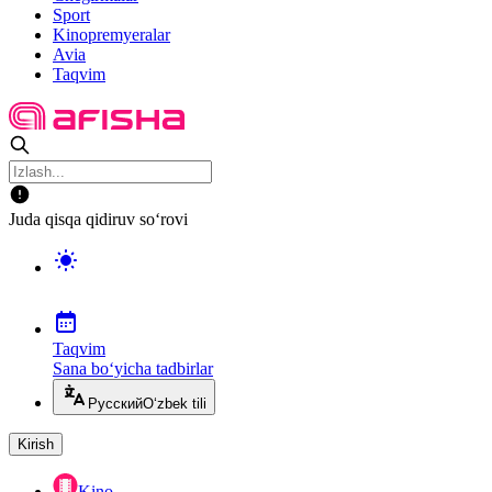
Sport
Kinopremyeralar
Avia
Taqvim
Juda qisqa qidiruv so‘rovi
Taqvim
Sana bo‘yicha tadbirlar
Русский
O‘zbek tili
Kirish
Kino