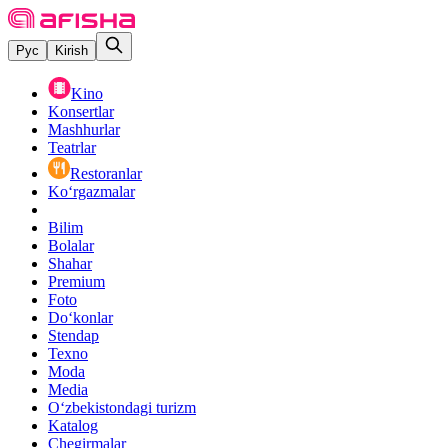
Рус
Kirish
Kino
Konsertlar
Mashhurlar
Teatrlar
Restoranlar
Ko‘rgazmalar
Bilim
Bolalar
Shahar
Premium
Foto
Do‘konlar
Stendap
Texno
Moda
Media
O‘zbekistondagi turizm
Katalog
Chegirmalar