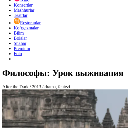
Konsertlar
Mashhurlar
Teatrlar
Restoranlar
Ko‘rgazmalar
Bilim
Bolalar
Shahar
Premium
Foto
Философы: Урок выживания
After the Dark / 2013 / drama, fentezi